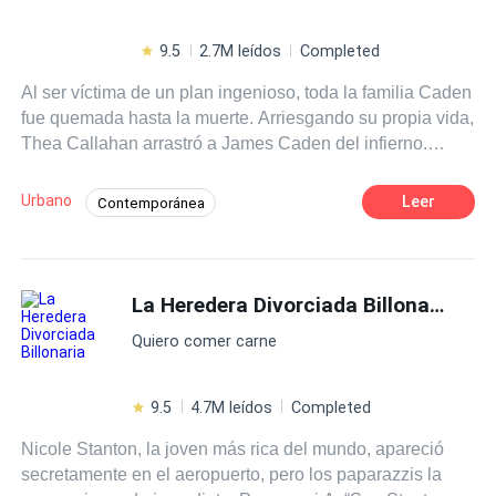
9.5
2.7M leídos
Completed
Al ser víctima de un plan ingenioso, toda la familia Caden
fue quemada hasta la muerte. Arriesgando su propia vida,
Thea Callahan arrastró a James Caden del infierno.
Luego de diez años, James regresa triunfalmente con dos
propósitos en mente. Recompensarle a Thea por salvarle
Urbano
Leer
Contemporánea
la vida y vengarse de quienes mataron a su familia. Al
Desafío a las Expectativas
Venganza
encontrarse con Thea nuevamente después de todos
estos años, le hace una sola promesa. Junto a él, tendrá
Literatura Ligera
Genio médico
el mundo entero en la palma de sus manos.
La Heredera Divorciada Billonaria
Quiero comer carne
9.5
4.7M leídos
Completed
Nicole Stanton, la joven más rica del mundo, apareció
secretamente en el aeropuerto, pero los paparazzis la