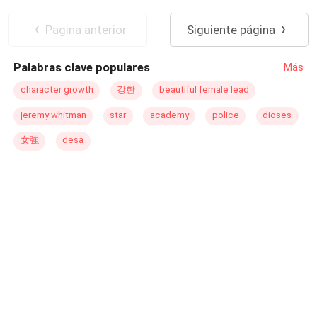
exmarido sería realmente su cliente más importante. —
Ritmo Rápido
Despiadado
Stella, no puedes huir de mí, sigues siendo mi esposa. —
Secretario/a
Matrimonio por Contrato
Pagina anterior
Siguiente página
Sr. Montgomery ya nos hemos divorciado, a partir de este
momento solo somos extraños. Él, le mostró un acuerdo
Palabras clave populares
Más
de divorcio sin firmar. —Nadie más que tú, será la Sra.
Montgomery y la madre de mis hijos.
character growth
강한
beautiful female lead
jeremy whitman
star
academy
police
dioses
女強
desa