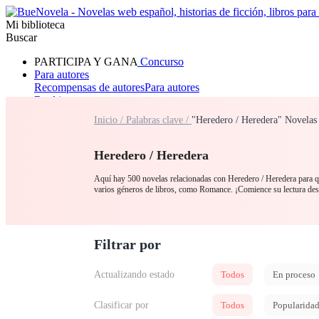
Mi biblioteca
Buscar
PARTICIPA Y GANA
Concurso
Para autores
Recompensas de autores
Para autores
Ranking
Navegar
Inicio /
Palabras clave /
"Heredero / Heredera" Novelas
Novelas
Cuentos Cortos
Todos
Romance
Hombre lobo
Mafia
Sistema
Fantasía
Urbano
LG
Heredero / Heredera
Aquí hay 500 novelas relacionadas con Heredero / Heredera para que
varios géneros de libros, como Romance. ¡Comience su lectura d
Filtrar por
Actualizando estado
Todos
En proceso
Clasificar por
Todos
Popularida