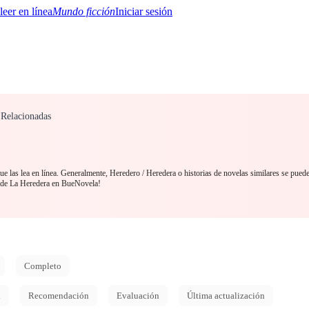
Mundo ficción
Iniciar sesión
 Relacionadas
BTQ+
YA/TEEN
Paranormal
Misterio/Thriller
Oriental
Juegos
Historia
MM
 las lea en línea. Generalmente, Heredero / Heredera o historias de novelas similares se pued
esde La Heredera en BueNovela!
Completo
d
Recomendación
Evaluación
Última actualización