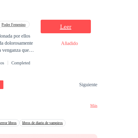
arán con las
xivo Alice Carson
Poder Femenino
Leer
donada por ellos
uir a cada mujer
Añadido
la venganza que
dos
Completed
Siguiente
Más
terror libros
libros de diario de vampiros