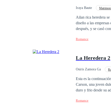
descubrirán que el amo
el caos lo destruya to
Iraya Baute
Matrimoni
Comedia
Contem
Ailan rica heredera se
diseño a las empresas
después, y se casó con
que la trataba fatal. P
Romance
cerca de ella. Todos es
divorcio, y en un hote
noche, en su borracher
La Heredera 2
un desconocido, que resultó ser Finlay, el multimillonario presidente de M.
confundió con un regal
verdadera identidad. A
Osiris Zamora Ga
Ro
suya, siempre.
Esta es la continuación
Carson, una joven dulc
duro y frio desde su adolescencia debió a
Bratva, un hombre con enemigos, su re
Romance
significa el único amor
él, ella es la ternura 