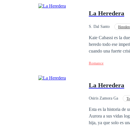
La Heredera
S. Dal Santo
Heredero
Millonario Instantáneo
Kaie Cabassi es la dueñ
heredo todo ese imperi
cuando una fuerte crisis
la actual situación en 
Romance
ve obligada a aceptar 
abuelo Dante Cabassi. 
herencia. Es solo cuando Kaie llega a la oficina del abogado de su abuelo que ella descubre que, para recibir
La Heredera
ese dinero, ella deberá casarse y
mujer que no cree en el amor
este dinero cambiar la manera de pensar de Kaie? 
Osiris Zamora Ga
Tr
contrato, o intentara 
POV en tercera persona
Esta es la historia de
REPRODUCCIÓN TO
Aurora a sus vidas logran el mi
hija, ya que solo es una niña adoptada. Aurora es una joven du
favor y la aprobación 