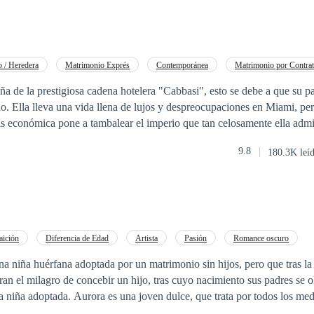
 / Heredera
Matrimonio Exprés
Contemporánea
Matrimonio por Contra
Comedia
Poder Femenino
a de la prestigiosa cadena hotelera "Cabbasi", esto se debe a que su pad
o. Ella lleva una vida llena de lujos y despreocupaciones en Miami, pe
 económica pone a tambalear el imperio que tan celosamente ella administra. 
la que se encuentra la empresa y la necesidad de una inyección de capital
9.8
180.3K leí
una herencia que hasta ese momento Kaie había ignorado por completo, 
Lo que ella ignora, son las exigencias que impuso su abuelo para cobra
 tener un hijo en un plazo de dos años. ¿Qué es lo que sucederá cuando una
 ni en el casamiento se encuentre con estas exigencias? ¿Podrá la urgencia por
¿Encontrara a su "victima" perfecta para que esto sea solo un
aición
Diferencia de Edad
Artista
Pasión
Romance oscuro
encontrar el verdadero amor para que sea un matrimonio "legitimo"? LA
Rechazo
Independiente
Agente
 una niña huérfana adoptada por un matrimonio sin hijos, pero que tras la
TAL O PARCIAL DE ESTE MATERIAL QUEDA PROHIBIDA.
lagro de concebir un hijo, tras cuyo nacimiento sus padres se olvidan de su otra
ESTA REGISTRADA EN SAFE CREATIVE . Copyright ©2007054669151
lce, que trata por todos los medios, ganarse el
de sus padres y familia, más por algún motivo fuera de su comprensión n