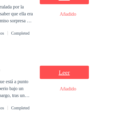
saber que ella era
Añadido
s la misma que se
dos
Completed
Leer
ue está a punto
perio bajo un
Añadido
bargo, tras un
ión: Valeria Soto,
dos
Completed
o propio: está
despiadada
nte la mujer que
eo y Valeria