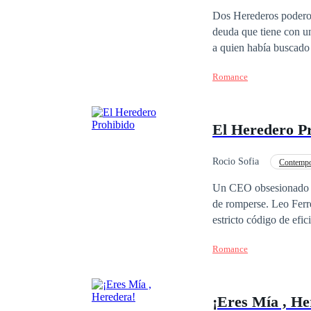
¡quemarlo todo y luch
Dos Herederos poderosos que irradi
deuda que tiene con un
a quien había buscado por mucho tiempo. Ahora, no solo t
la herencia familiar, 
Romance
aparece frente a la puerta de la mansión Lewis. 
aléjate de 
El Heredero P
Rocio Sofia
Contempo
Un CEO obsesionado con
de romperse. Leo Ferre
estricto código de efic
escándalo familiar, Le
Romance
su brillante y reservad
enamorada del hombre 
amenazan con destruir l
¡Eres Mía , He
se ha convertido en su