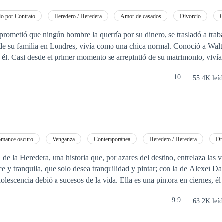
r es el único factor que no se puede calcular. ¿Podrán mantener el secr
do?
o por Contrato
Heredero / Heredera
Amor de casados
Divorcio
poránea
Ritmo Rápido
 prometió que ningún hombre la querría por su dinero, se trasladó a trab
 de su familia en Londres, vivía como una chica normal. Conoció a Walt
 él. Casi desde el primer momento se arrepintió de su matrimonio, vivía
ara colmo, su mellizo, Roy trasladó la sede central del grupo Miller, a Lo
10
55.4K leí
talló el día que, sorprendido a su marido en una fiesta con dos mujeres, 
l, donde acabo con todas las botellas del bar de su habitación, y pidió 
a, salió a buscar a su acompañante, y se equivocó de habitación, pasan
F.P. Global multinacional, que la
o de un amigo, a la mañana siguiente ella huyó dejando su tarjeta de id
sí que tomo una decisión, sólo había una única compensación posible pa
mance oscuro
Venganza
Contemporánea
Heredero / Heredera
Dr
 de la Heredera, una historia que, por azares del destino, entrelaza las 
e y tranquila, que solo desea tranquilidad y pintar; con la de Alexeí 
 sucesos de la vida. Ella es una pintora en ciernes, él es el Rey de la
lación es difícil y extraña. Para ella, a pesar de su difícil comienzo él
9.9
63.2K leí
 que ha recibido desde que tiene memoria, aun cuando puede ser cruel y vi
que perdió de pequeño tras la muerte de su familia; significa el amor que