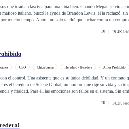
ar!
an lascivia para una niña bien. Cuando Megan se vio acorralada por la
 mafioso italiano, buscó la ayuda de Brandon Lewis, él la rechazó, sin 
endrá que luchar contra un compromiso sorpresa por
y que la misma mujer que odió desde el primer momento en que la vio, e
10
19.4K leí
—¿Crees que puedes provocarme sin consecuencias? —Solo
mí. —Demasiado tarde, ahora eres mía.
rohibido
ránea
CEO
Chica buena
Heredero / Heredera
Amor Prohibido
 el control. Una asistente que es su única debilidad. Y un contrato q
r es el heredero de Selene Global, un hombre que rige su vida y su im
iencia y frialdad. Para él, las emociones son fallos en el sistema. Sin em
o se ve obligado a imponer una regla de silencio sobre su única distracc
10
14.2K leí
a secretaria ejecutiva. Valeria conoce todos sus secretos, pero guarda un
de hielo. Cuando una trampa corporativa y la ambición de una prima 
a reputación de Leo, él deberá decidir si protege su linaje o se rinde a
redera!
 verdadera prioridad. En un mundo de apariencias, lujos y traiciones, L