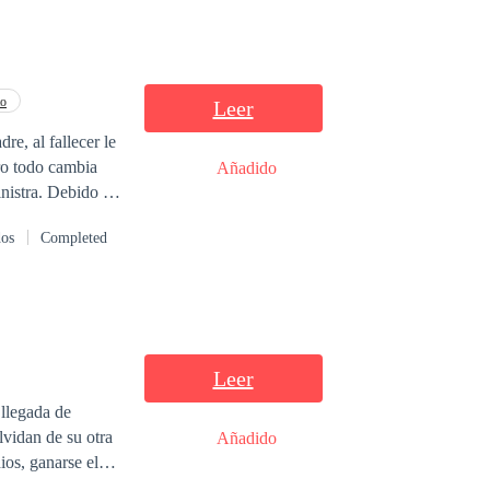
to
Leer
re, al fallecer le
ro todo cambia
Añadido
Debido a
 urgente, ella se
dos
Completed
la de su fallecido
r esta exuberante
Leer
 llegada de
 LA HISTORIA
Añadido
o lo logra; su