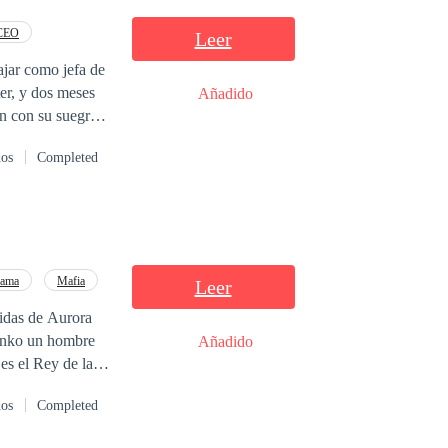
eto antes de que
CEO
Leer
ajar como jefa de
er, y dos meses
Añadido
n con su suegra,
ndres, para estar
dos
Completed
le pidió el
un hombre para esa
do a la noche con
entidad, la de su
ra él. Ella era
ama
Mafia
Leer
vidas de Aurora
Danko un hombre
Añadido
dos
Completed
olento, Para
 nunca creyó