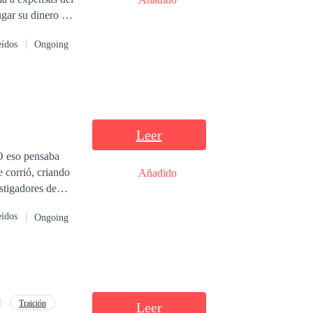
ugar su dinero en
la empresa de la
eídos
Ongoing
arpeta negra —
tanar, su
Leer
O eso pensaba
Añadido
stigadores de
eídos
Ongoing
engarse. Isla
la proximidad
imposible que la
 a Isla de un
Traición
Leer