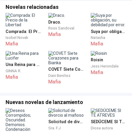
Novelas relacionadas
Asentí despacio, observando de nuevo los autos,
intentando adivinar quiénes podían ser los invitados.
Draco.
No era la primera vez que mi padre hacía reuniones
Ross Sandoval.
Comprada: El Precio de la Libertad
Suya por obligación, su debilidad por error.
“privadas”, pero había algo distinto esa noche. Algo en
Mafia
Isobel Novak
Natasha
el aire, quizás, o tal vez era mi propia paranoia
Mafia
Mafia
alimentada por demasiadas sospechas.
Roisin
Desde el pasillo, podía oír vagamente el murmullo de
Una Reina para Lucifer
Jess Herondale
COVET Siete Corazones para Bianka
voces provenientes del despacho, amortiguadas por
GINNA R.
Mafia
Dani Benítez
Mafia
las puertas cerradas. Subí las escaleras lentamente,
Mafia
con el sonido de la lluvia colándose por los
ventanales. El pasillo estaba en penumbra, iluminado
solo por las luces que venían desde abajo. Cuando
Nuevas novelas de lanzamiento
llegué a la puerta de mi habitación, extendí la mano
para abrirla… y me detuve.
Solicitud de divorcio al mafioso
SEDÚCEME SI TE ATREVES
Sra. F.J
Diosa autora
Mi muñeca estaba vacía.