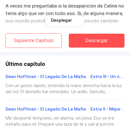
A veces me preguntaba si la desaparición de Celine no
tenía algo que ver con todo eso. Si, de alguna manera,
Desplegar
ese mundo podrido en el que había crecido también
se la había tragado.
Siguiente Capítulo
Descargar
Después de que desapareció, fui a su casa, buscando
respuestas. Recuerdo la cara de su padre cuando me
vio aparecer en la puerta, empapada por la lluvia, igual
Último capítulo
que hoy. Trabajaba para el mío, así que sabía
perfectamente quién era yo. Su voz sonó tensa,
Dean Hoffman - El Legado De La Mafia Extra III • Un nuevo capítulo.
cortante: “Será mejor que no te metas en lo que no te
Con un gesto rápido, extendió la mano derecha hacia la luz
incumbe, Thalía.” Y cerró la puerta sin más. Desde ese
del sol. El destello fue inmediato. Un anillo. Sencillo,
día, fue como si Celine nunca hubiera existido. Nadie
elegante. El sonido que salió de mi garganta fue más un
la mencionaba. Nadie preguntaba. Nadie parecía
jadeo que un grito. Apenas tuve tiempo de procesarlo.—
Dean Hoffman - El Legado De La Mafia Extra II • Mejor que cualquier sueño.
Daryl me pidió matrimonio —anunció, y su risa explotó sin
querer recordarla.
contención, libre, auténtica—. Y le dije que sí.El jardín
Me desperté temprano, sin alarma, sin prisa. Eso ya era
estalló.La silla volcó detrás de mí cuando me puse de pie
extraño para mí. Preparé una taza de té y salí al porche
Nadie, excepto yo.
de un salto. No recuerdo haber rodeado la mesa; solo sé