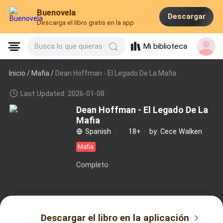
Buenovela
Descargar
Descarga el libro gratis en la app
Mi biblioteca
Busca lo que quieras
Inicio /
Mafia
/
Dean Hoffman - El Legado De La Mafia
Last Updated: 2026-01-08
Dean Hoffman - El Legado De La
Mafia
Spanish
·
18+
·
by: Cece Walken
Mafia
Completo
Descargar el libro en la aplicación