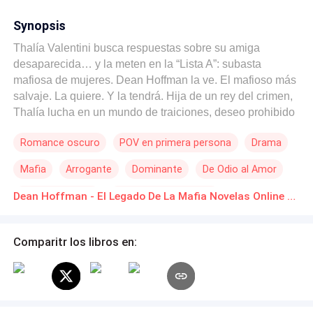
Synopsis
Thalía Valentini busca respuestas sobre su amiga
desaparecida… y la meten en la “Lista A”: subasta
mafiosa de mujeres. Dean Hoffman la ve. El mafioso más
salvaje. La quiere. Y la tendrá. Hija de un rey del crimen,
Thalía lucha en un mundo de traiciones, deseo prohibido
y sangre. ¿Su fin… o su adicción eterna?
Romance oscuro
POV en primera persona
Drama
Mafia
Arrogante
Dominante
De Odio al Amor
Arrepentimiento
Segunda Oportunidad
Dean Hoffman - El Legado De La Mafia Novelas Online Descarga gratuita de PDF
Comparitr los libros en: