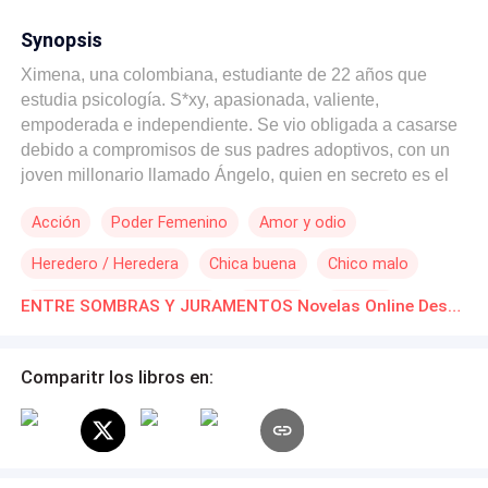
Synopsis
Ximena, una colombiana, estudiante de 22 años que
estudia psicología. S*xy, apasionada, valiente,
empoderada e independiente. Se vio obligada a casarse
debido a compromisos de sus padres adoptivos, con un
joven millonario llamado Ángelo, quien en secreto es el
heredero de una poderosa mafia siciliana, quien la
Acción
Poder Femenino
Amor y odio
desprecia a causa de que piensa que es una
aprovechada, esta situación de tensión provoco que ella
Heredero / Heredera
Chica buena
Chico malo
se divorcie y vuelva a su país natal a recuperar los
negocios de sus padres biológicos quienes murieron en
Matrimonio por Contrato
Divorcio
Traición
ENTRE SOMBRAS Y JURAMENTOS Novelas Online Descarga gratuita de PDF
un aparente accidente, encuentra mucha oposición por
parte de su tío quien se apropió de las empresas y no
soporta tener que entregárselas, de casualidad se
Comparitr los libros en:
reencuentra con su exmarido sin reconocerse, se
enamoran perdidamente, apoyándose en sus problemas
y peleando juntos contra sus enemigos hasta que
descubren sus secretos, separándose de nuevo,