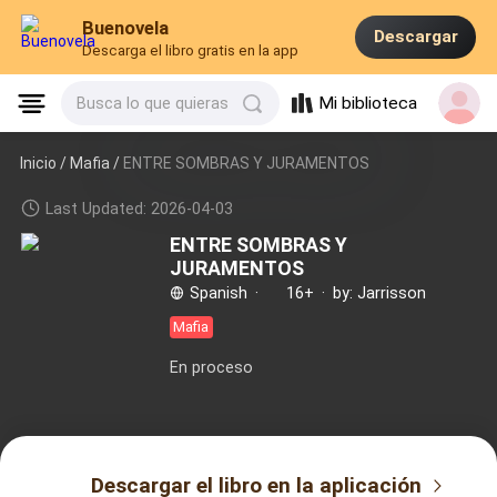
Buenovela
Descargar
Descarga el libro gratis en la app
Mi biblioteca
Busca lo que quieras
Inicio /
Mafia
/
ENTRE SOMBRAS Y JURAMENTOS
Last Updated: 2026-04-03
ENTRE SOMBRAS Y
JURAMENTOS
Spanish
·
16+
·
by: Jarrisson
Mafia
En proceso
Descargar el libro en la aplicación