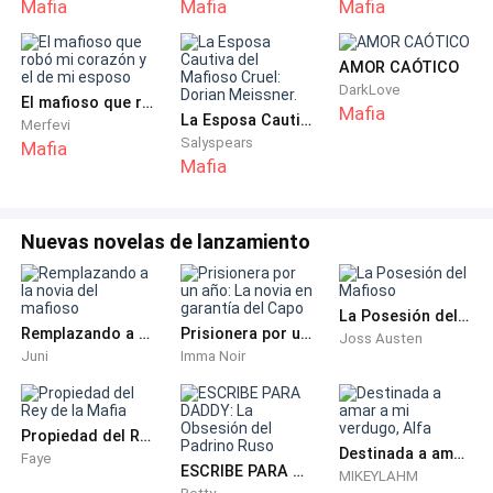
Mafia
Mafia
Mafia
si las moscas.
Me calmo, le quito las hojas que me muestra con sus
AMOR CAÓTICO
manos temblorosas. El primer párrafo dice que, si él
DarkLove
El mafioso que robó mi corazón y el de mi esposo
Mafia
llegase a morir por causas no naturales, yo sería
La Esposa Cautiva del Mafioso Cruel: Dorian Meissner.
Merfevi
Salyspears
Mafia
detenida mientras se dictaminen los culpables y, en
Mafia
caso de no aparecer, sería la principal sospechosa,
además de no tener derecho a ninguno de los bienes,
ni indemnización por parte de Ángelo o de alguien
Nuevas novelas de lanzamiento
relacionado con él o su familia.
— ¡Qué grosero! —exclamé— ¡No soy una oportunista y
La Posesión del Mafioso
Remplazando a la novia del mafioso
Prisionera por un año: La novia en garantía del Capo
Joss Austen
menos una asesina!
Juni
Imma Noir
—perdón, mi señora, le repito, soy solo un humilde
servidor. —declara el fanfarrón, temblando.
Propiedad del Rey de la Mafia
Destinada a amar a mi verdugo, Alfa
Faye
ESCRIBE PARA DADDY: La Obsesión del Padrino Ruso
MIKEYLAHM
El abuelo, don Joseph, me pide que se los deje leer, y