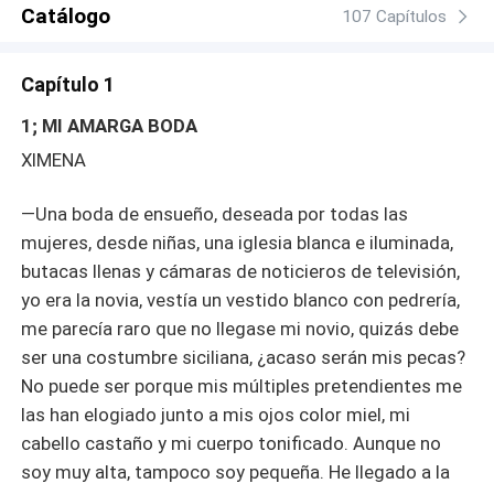
odiándose, pero con ganas de estar juntos, solo un
Catálogo
107 Capítulos
milagro los puede juntar de nuevo, ¿sucederá?,
sumérgete en esta emocionante historia y descubrirás
Capítulo 1
este y otros secretos
1; MI AMARGA BODA
XIMENA
—Una boda de ensueño, deseada por todas las
mujeres, desde niñas, una iglesia blanca e iluminada,
butacas llenas y cámaras de noticieros de televisión,
yo era la novia, vestía un vestido blanco con pedrería,
me parecía raro que no llegase mi novio, quizás debe
ser una costumbre siciliana, ¿acaso serán mis pecas?
No puede ser porque mis múltiples pretendientes me
las han elogiado junto a mis ojos color miel, mi
cabello castaño y mi cuerpo tonificado. Aunque no
soy muy alta, tampoco soy pequeña. He llegado a la