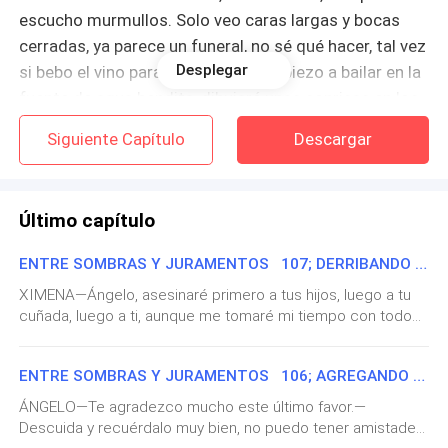
escucho murmullos. Solo veo caras largas y bocas
cerradas, ya parece un funeral, no sé qué hacer, tal vez
Desplegar
si bebo el vino para consagrar y empiezo a bailar en la
fuente de agua bendita, dibujaré unas sonrisas en los
invitados, eso sería mejor que dejar de aguantar el
Siguiente Capítulo
Descargar
llanto que siento.
No puedo creer que de tanto mirar la puerta ya parece
Último capítulo
un cuadro de algún pintor surrealista; llega un coche
elegante, andaba rápido y de repente frena. Espero
ENTRE SOMBRAS Y JURAMENTOS 107; DERRIBANDO DOGMAS Y MUROS
que sea él, por Dios que sea él, no puedo enfocarlo
XIMENA—Ángelo, asesinaré primero a tus hijos, luego a tu
bien, las lágrimas en mis ojos me distorsionan la
cuñada, luego a ti, aunque me tomaré mi tiempo con todo—,
vista, es un hombre vestido de negro, siento que me
el anciano cogió un atizador algo oxidado y se dirigió a la
estoy desmayando…
jaula de los prisioneros.—Señor, nos informan que Alexandro
ENTRE SOMBRAS Y JURAMENTOS 106; AGREGANDO DRAMA
tomó otra ruta; es posible que se torciera. Como que se
robó el dinero—, un secuaz llega a informarle.—Eso no
Al retomar la conciencia, veo que todos me rodean,
ÁNGELO—Te agradezco mucho este último favor.—
puede ser posible, y de serlo, le buscaremos a la mamá y le
Descuida y recuérdalo muy bien, no puedo tener amistades
busco al hombre que entró, preguntando:
aplicaremos unas quinientas balas para que esa rata salga