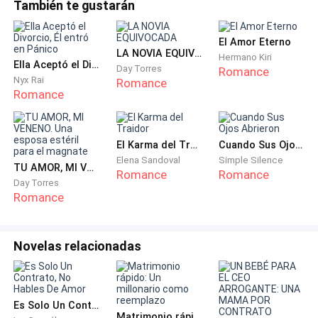
ayer.)
También te gustarán
—Capisco. Mi metto subito all'opera. Gli onorari
El Amor Eterno
saranno un po' alti per le esigenze e la rapidità
LA NOVIA EQUIVOCADA
Hermano Kiri
Ella Aceptó el Divorcio, Él entró en Pánico
Day Torres
Romance
richiesta.
Nyx Rai
Romance
Romance
(Entiendo. Me pongo de inmediato a trabajar. Los
honorarios serán algo elevados por la exigencia y la
rapidez solicitada.)
El Karma del Traidor
Cuando Sus Ojos Abrieron
Elena Sandoval
Simple Silence
TU AMOR, MI VENENO. Una esposa estéril para el magnate
Romance
Romance
—Non si preoccupi. I soldi sono l'ultimo dei miei
Day Torres
Romance
problemi. Faccio subito la transazione: metà adesso,
l’altra metà quando avrò tutte le informazioni.
Novelas relacionadas
(No se preocupe. El dinero es el menor de mis
problemas. Haré la transacción ahora mismo: la mitad
ahora, y el resto cuando tenga toda la información.)
Es Solo Un Contrato, No Hables De Amor
Matrimonio rápido: Un millonario como reemplazo