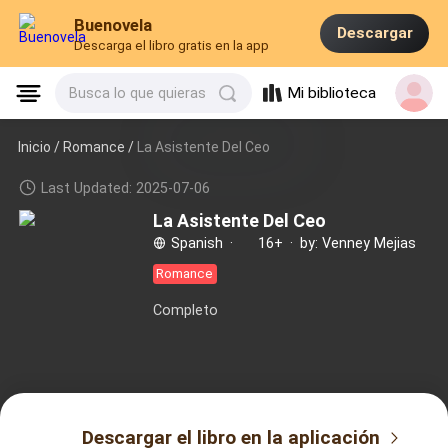
Buenovela
Descargar
Descarga el libro gratis en la app
Mi biblioteca
Busca lo que quieras
Inicio /
Romance
/
La Asistente Del Ceo
Last Updated: 2025-07-06
La Asistente Del Ceo
Spanish
·
16+
·
by: Venney Mejias
Romance
Completo
Descargar el libro en la aplicación