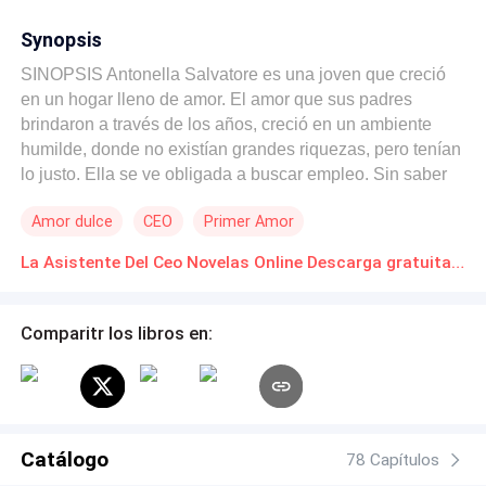
Synopsis
SINOPSIS Antonella Salvatore es una joven que creció
en un hogar lleno de amor. El amor que sus padres
brindaron a través de los años, creció en un ambiente
humilde, donde no existían grandes riquezas, pero tenían
lo justo. Ella se ve obligada a buscar empleo. Sin saber
que el destino le tenía deparado otros planes. Allí va a
Amor dulce
CEO
Primer Amor
conocer a su único y gran amor, pero también conocerá,
las dificultades para que ese amor persista en las
La Asistente Del Ceo Novelas Online Descarga gratuita de PDF
adversidades. Luchar contra todo pronóstico y contra la
oposición del padre que ya esta prometido bajo un
contrato con una familias adineradas. Emiliano Ferrer
Comparitr los libros en:
luchará por su primer amor y encontrará la manera de
destruir y romper el compromiso que su padre le impuso.
Catálogo
78 Capítulos