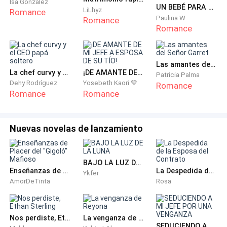
Isa González
—Perfetto. È un piacere fare affari con lei, signor
UN BEBÉ PARA EL CEO ARROGANTE: UNA MAMA POR CONTRATO
LiLhyz
Romance
Ferrer. Ci capiamo molto bene. Buon pomeriggio.
Paulina W
Romance
Romance
(Perfecto. Es un placer hacer negocios con usted,
señor Ferrer. Nos entendemos muy bien. Que tenga
Las amantes del Señor Garret
una buena tarde.)
La chef curvy y el CEO papá soltero
¡DE AMANTE DE MI JEFE A ESPOSA DE SU TÍO!
Patricia Palma
Dehy Rodríguez
Yosebeth Kaori 💚
Romance
Romance
Romance
Nuevas novelas de lanzamiento
BAJO LA LUZ DE LA LUNA
Enseñanzas de Placer del "Gigoló" Mafioso
La Despedida de la Esposa del Contrato
Ykfer
AmorDeTinta
Rosa
Nos perdiste, Ethan Sterling
La venganza de Reyona
SEDUCIENDO A MI JEFE POR UNA VENGANZA