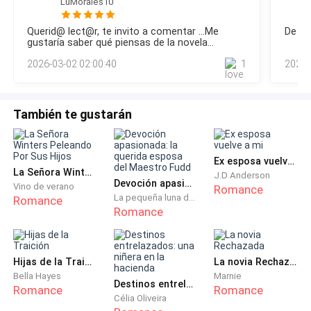
LuMorales10
momento, dejó de ser el ídolo del tenis para convertirse en
Vesper no era deseo. Vesper era sacrificio. Cada giro
el hombre que temía perderlo todo.—No quiero un contrato,
era una súplica. Cada caída sensual era una traición
Querid@ lect@r, te invito a comentar ...Me
De ve
ni una portada, ni salvar mi imagen —continuó, y su tono
gustaría saber qué piensas de la novela...
necesaria.
subió de intensidad, cargado de una determinación feroz—.
2026-03-02 02:00:40
1
2026-
Prefiero que el mundo piense
Sentado en la barra, a una distancia prudente del brillo
del escenario, Ramiro Zúñiga estaba ebrio y roto. La
También te gustarán
rabia por el diagnóstico de su lesión, la humillación de
su carrera interrumpida, lo habían llevado a la
desesperación de esa cueva.
Ex esposa vuelve a mi
La Señora Winters Peleando Por Sus Hijos
J.D Anderson
Devoción apasionada: la querida esposa del Maestro Fudd
La presencia de Vesper fue un escalofrío que lo
Vino de verano
Romance
La pequeña luna del occidente
Romance
alcanzó antes que la vista. Él pudo verla; ella, en su
Romance
trance, era ajena a su espectador.
Sus ojos, turbios por el whisky, se levantaron. La figura
Hijas de la Traición
La novia Rechazada
en el tubo parecía un espejismo carmesí y negro. No
Bella Hayes
Marnie
Destinos entrelazados: una niñera en la hacienda
Romance
Romance
era una mujer; era un castigo. Su cuerpo era un arma
Célia Oliveira