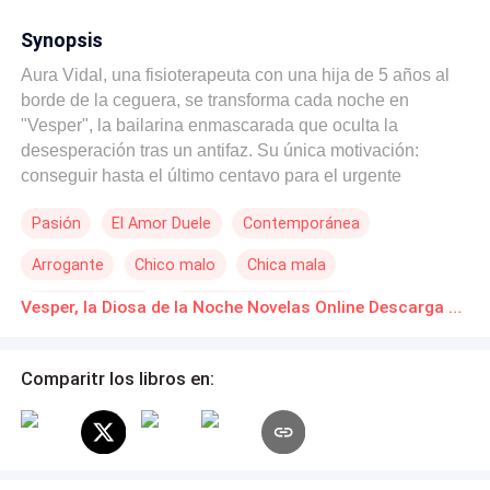
Synopsis
Aura Vidal, una fisioterapeuta con una hija de 5 años al
borde de la ceguera, se transforma cada noche en
"Vesper", la bailarina enmascarada que oculta la
desesperación tras un antifaz. Su única motivación:
conseguir hasta el último centavo para el urgente
trasplante de córnea de su hija. Su camino se cruza con
Pasión
El Amor Duele
Contemporánea
Ramiro, un tenista de élite destrozado por una grave
lesión en el hombro. En la oscuridad, en una bruma de
Arrogante
Chico malo
Chica mala
dolor y licor, Ramiro le arroja el salvavidas que Aura
necesita: la suma exacta para salvar a su hija... a cambio
De Odio al Amor
Aventura de Una Noche
Vesper, la Diosa de la Noche Novelas Online Descarga gratuita de PDF
de una sola noche. Ella acepta. La máscara oculta la
vergüenza, y solo sus ojos quedan grabados en la
memoria de Ramiro. El destino no es cruel, es un sádico.
Comparitr los libros en:
Una cirugía de emergencia en el hombro de Ramiro lo
obliga a buscar rehabilitación inmediata. La mujer
contratada para sanar el brazo que lo devuelve a la vida
es... Aura. ¿Podrá Aura mantener el secreto?