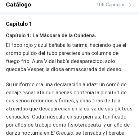
¿Reconocerá Ramiro quién es la mujer que lo salva?
Catálogo
106 Capítulos
¿Podrán escapar de la pasión que nació en la oscuridad
y que ahora amenaza con consumirlos por completo
Capítulo 1
a la luz del día?
Capítulo 1: La Máscara de la Condena.
El foco rojo y azul bañaba la tarima, haciendo que el
cromo pulido del tubo pareciera una columna de
fuego frío. Aura Vidal había desaparecido; solo
quedaba Vesper, la diosa enmascarada del deseo.
Su uniforme era una declaración audaz: un corsé de
encaje escarlata que apenas contenía la plenitud de
sus senos redondos y firmes, y unas tiras de tela
atrevidas que desaparecían en la curva de sus glúteos
sensuales. Cada músculo en sus piernas, tonificado
por años de trabajo como fisioterapeuta y un año de
danza nocturna en
El Oráculo
, se tensaba y liberaba