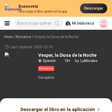
Buenovela
Descargar
Descarga el libro gratis en la app
Mi biblioteca
Busca lo que quieras
Inicio /
Romance
/
Vesper, la Diosa de la Noche
Last Updated: 2025-12-19
Vesper, la Diosa de la Noche
Spanish
·
18+
·
by: LuMorales
Romance
Completo
Descargar el libro en la aplicación