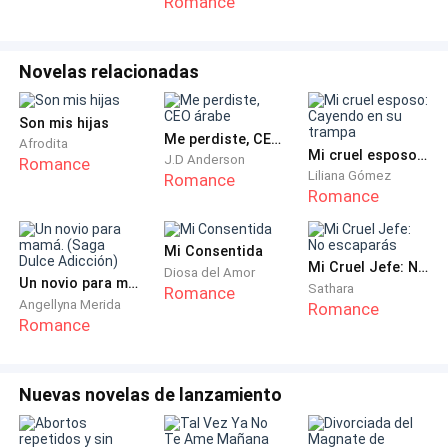
Romance
cincelada, pero el misterio de la máscara la hacía
inalcanzable, una fantasía proyectada.
Novelas relacionadas
Ramiro apretó el vaso. Se sentía acabado, como un
motor fundido. Su lesión lo había convertido en un
Son mis hijas
inútil. La bailarina, en cambio, era la definición misma
Me perdiste, CEO árabe
Afrodita
Mi cruel esposo: Cayendo en su trampa
del poder y el control físico.
J.D Anderson
Romance
Liliana Gómez
Romance
Romance
La música subió. Vesper ejecutó un movimiento que
la dejó suspendida a pocos metros de él, con la
Mi Consentida
cabeza hacia abajo, mirándolo directamente.
Mi Cruel Jefe: No escaparás
Diosa del Amor
Un novio para mamá. (Saga Dulce Adicción)
Sathara
Romance
Angellyna Merida
Él sintió que el alcohol le nublaba la vista por un
Romance
Romance
instante, pero no apartó los ojos de esa imagen que
desafiaba a la gravedad. La luz roja acentuaba la
tensión de su abdomen plano y los músculos de sus
Nuevas novelas de lanzamiento
muslos.