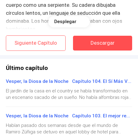
cuerpo como una serpiente. Su cadera dibujaba
círculos lentos, un lenguaje de seducción que ella
dominaba. Los hombres abajo la miraban con ojos
Desplegar
hambrientos.
Siguiente Capítulo
Descargar
Deslizar. Lento. Seducir.
El recuerdo se estrelló: “
El trasplante de córnea cuesta
Último capítulo
doscientos mil dólares
." El número, gélido.
Vesper, la Diosa de la Noche Capítulo 104. El Sí Más Valioso
Ella se dejó caer en un
split
perfecto, extendiendo una
pierna en el aire. La pose era de dominio absoluto,
El jardín de la casa en el country se había transformado en
un escenario sacado de un sueño. No había alfombras rojas
pero su mente gritaba pánico. Llevaba un año, desde
ni logos de patrocinadores; solo hileras de sillas de madera
el diagnóstico de la Distrofia Corneal de Lía, bailando,
blanca sobre el césped, rodeadas de miles de pequeñas
arrastrándose centavo a centavo. Pero este nuevo
Vesper, la Diosa de la Noche Capítulo 103. El mejor regalo
luces blancas que colgaban de los árboles como estrellas
costo, esta nueva meta urgente, la obligaba a hacer
caídas. El aroma de los jazmines, más intenso que nunca,
Habían pasado dos semanas desde que el mundo de
envolvía a los pocos pero verdaderos amigos que habían
horas extra, noches seguidas, sintiendo el
Ramiro Zúñiga se detuvo en aquel lobby de hotel para
sido invitados.Ramiro esperaba junto al altar improvisado,