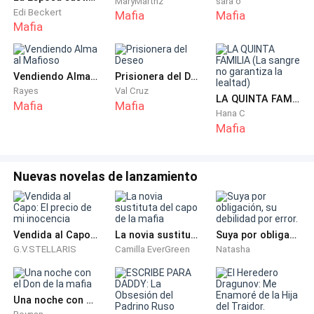
MaryMartnz
sara o
mismísima Lilith, su motivo con él solo era parte de
Edi Beckert
Mafia
Mafia
una venganza contra Luis Morgan. Y estaba
Mafia
completamente seguro de que cumpliría su palabra,
porque se lo debía a ella cuando le prometió que le
haría pagar al malnacido lo que había hecho.
Vendiendo Alma al Mafioso
Prisionera del Deseo
Rayes
Val Cruz
LA QUINTA FAMILIA (La sangre no garantiza la lealtad)
Mafia
Mafia
Cuando Edgardo se fue, Rebecca pudo soltar el
Hana C
Mafia
suspiro que había estado conteniendo. Su corazón se
encontraba latiendo con fuerza contra su pecho,
como si quisiera salir.
Nuevas novelas de lanzamiento
Su cabeza se encontraba trabajando a mil por hora
tratando de entender qué fue esa reacción por parte
Vendida al Capo: El precio de mi inocencia
La novia sustituta del capo de la mafia
Suya por obligación, su debilidad por error.
de ambos, pero se hallaba reacia a ponerle un nombre
G.V.STELLARIS
Camilla EverGreen
Natasha
a lo sucedido.
Edgardo la tenía encerrada en esa mansión en contra
Una noche con el Don de la mafia
de su voluntad, y realmente lo odiaba por eso. Sin