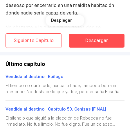
deseoso por encerrarlo en una maldita habitación
donde nadie sería capaz de verla.
Desplegar
No obstante, y lo que ninguno de los dos se
imaginaba, era que esta convivencia forzada se
Siguiente Capítulo
Descargar
convertiría en un juego de atracción, lujuria y
sentimientos inesperados.
Último capítulo
Durante una discusión, Rebecca intentó buscar una
salida, un plan que le permitiera poder huir de aquel
Vendida al destino Epílogo
lugar, pero cada intento se veía frustrado por la
El tiempo no curó todo, nunca lo hace; tampoco borra ni
vigilancia de Edgardo; quien no estaba para nada
reescribe. No deshace lo que ya fue, pero enseña.Enseña a
contento con su último intento de escape.
respirar sin que cada inhalación duela, a despertar sin que
el primer pensamiento sea una herida, y a caminar sin mirar
—¿Qué pretendes, Rebecca? —preguntó Edgardo,
Vendida al destino Capítulo 50. Cenizas [FINAL]
atrás en cada paso.Tres meses, eso fue lo que necesitó
Rebecca para volver a reconocerse frente a un espejo, sin
acorralandola contra la pared más cercana—. ¿Crees
El silencio que siguió a la elección de Rebecca no fue
buscar a alguien más en su reflejo.Al principio había sido
que estoy de humor para estos juegos?
inmediato. No fue limpio. No fue digno. Fue un colapso
extraño, mirarse y no ver la versión de ella que había