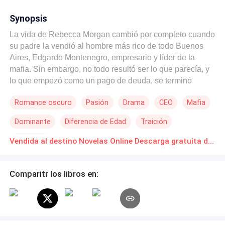
Synopsis
La vida de Rebecca Morgan cambió por completo cuando
su padre la vendió al hombre más rico de todo Buenos
Aires, Edgardo Montenegro, empresario y líder de la
mafia. Sin embargo, no todo resultó ser lo que parecía, y
lo que empezó como un pago de deuda, se terminó
transformando en amor y pasión; una de la que no podía
Romance oscuro
Pasión
Drama
CEO
Mafia
escapar por más que quisiera.
Dominante
Diferencia de Edad
Traición
Venganza
Vendida al destino Novelas Online Descarga gratuita de PDF
Comparitr los libros en: