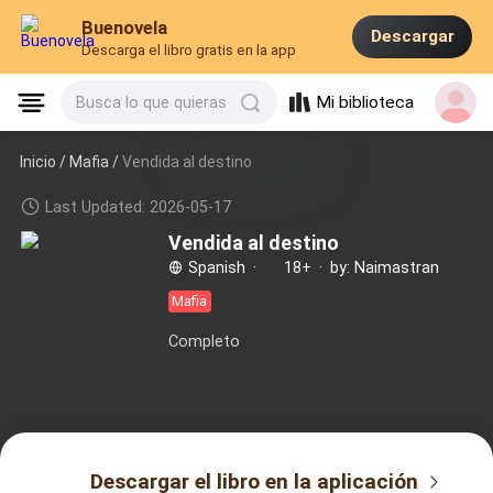
Buenovela
Descargar
Descarga el libro gratis en la app
Mi biblioteca
Busca lo que quieras
Inicio /
Mafia
/
Vendida al destino
Last Updated: 2026-05-17
Vendida al destino
Spanish
·
18+
·
by: Naimastran
Mafia
Completo
Descargar el libro en la aplicación