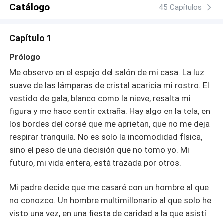
fines. Sin embargo, con el paso del tiempo, Valeria
Catálogo
45 Capítulos
demuestra ser una mujer muy diferente a lo que Pietro
había imaginado. A pesar de sus diferencias, empieza a
Capítulo 1
notar que ella no es la "aprovechada" que él pensaba.
Valeria es fuerte, inteligente y capaz, y se preocupa
Prólogo
profundamente por las personas que ama, incluida su
Me observo en el espejo del salón de mi casa. La luz
familia y, de manera inesperada, por él. Poco a poco,
suave de las lámparas de cristal acaricia mi rostro. El
Pietro comienza a descubrir que Valeria no solo es
vestido de gala, blanco como la nieve, resalta mi
diferente a su exesposa, sino que tiene cualidades que él
había olvidado valorar: lealtad, honestidad y una
figura y me hace sentir extraña. Hay algo en la tela, en
capacidad de sacrificio que nunca antes había
los bordes del corsé que me aprietan, que no me deja
experimentado. ¿Podrá Pietro superar su odio y
respirar tranquila. No es solo la incomodidad física,
desconfianza para reconocer en Valeria no solo una
sino el peso de una decisión que no tomo yo. Mi
esposa, sino una mujer capaz de cambiar su vida y su
futuro, mi vida entera, está trazada por otros.
visión del amor? ¿Y será Valeria capaz de encontrar algo
más que un matrimonio de conveniencia en este hombre
Mi padre decide que me casaré con un hombre al que
que al principio la despreciaba?
no conozco. Un hombre multimillonario al que solo he
visto una vez, en una fiesta de caridad a la que asistí