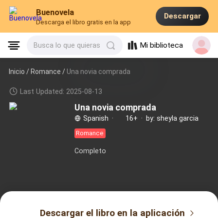
Buenovela
Descargar
Descarga el libro gratis en la app
Mi biblioteca
Busca lo que quieras
Inicio /
Romance
/
Una novia comprada
Last Updated: 2025-08-13
Una novia comprada
Spanish
·
16+
·
by: sheyla garcia
Romance
Completo
Descargar el libro en la aplicación