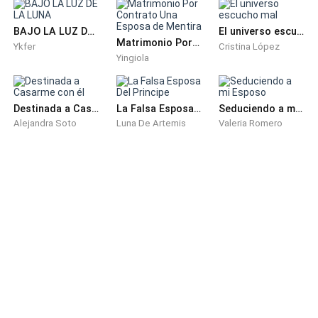
de tus abuelos en aquel vuelo…
BAJO LA LUZ DE LA LUNA
El universo escucho mal
—¡Fue hace dos años!
Matrimonio Por Contrato Una Esposa de Mentira
Ykfer
Cristina López
Yingiola
—Sabes muy bien que eso destruyó a Jean —dice,
excusándolo, como siempre—. Ningún hijo está listo
para perder a ambos padres de esa manera.
Destinada a Casarme con él
La Falsa Esposa Del Principe
Seduciendo a mi Esposo
Alejandra Soto
Luna De Artemis
Valeria Romero
—Fue su decisión caer en el alcoholismo y las
apuestas. Fue su decisión atrasarse con la hipoteca
de la casa y, peor aún, fue su decisión aventarle aquel
florero a la recepcionista que ahora lo está
demandando. ¡Su decisión! —grito—. ¿Cómo es que
ahora también es su decisión arruinar mi vida y
obligarme a esto?
Para ella, siempre seremos sus hijas pequeñas,
aunque tengamos años y un mundo propio. Siempre