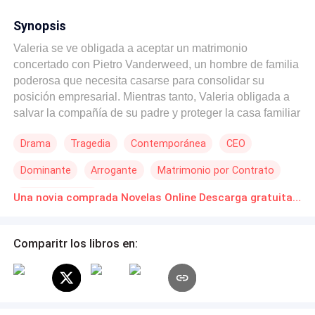
Synopsis
Valeria se ve obligada a aceptar un matrimonio
concertado con Pietro Vanderweed, un hombre de familia
poderosa que necesita casarse para consolidar su
posición empresarial. Mientras tanto, Valeria obligada a
salvar la compañía de su padre y proteger la casa familiar
de una crisis económica que amenaza con destruirlo
Drama
Tragedia
Contemporánea
CEO
todo. A pesar de la falta de amor entre ellos, ambos ven
este matrimonio como una solución estratégica a sus
Dominante
Arrogante
Matrimonio por Contrato
problemas. Desde el primer encuentro, Pietro desprecia a
Valeria. La considera una joven ambiciosa y calculadora,
De Odio al Amor
Una novia comprada Novelas Online Descarga gratuita de PDF
alguien que solo busca sacar provecho de la situación
para conseguir su propia estabilidad. Su desconfianza
hacia ella es profunda, ya que su anterior esposa lo
Comparitr los libros en:
traicionó con un amante, dejándolo marcado y resentido
con las mujeres que entran en su vida por interés. Pietro
ve en Valeria un reflejo de esa traición, alguien que
busca usar su nombre y su riqueza para sus propios