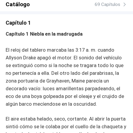
hombre que podría matarla. Un romance prohibido, un
Catálogo
69 Capítulos
juego de mentiras y un enemigo que siempre está un
paso por delante. Porque en la niebla… nada es lo que
Capítulo 1
parece.
Capítulo 1 Niebla en la madrugada
El reloj del tablero marcaba las 3:17 a. m. cuando
Allyson Drake apagó el motor. El sonido del vehículo
se extinguió como si la noche se tragara todo lo que
no pertenecía a ella. Del otro lado del parabrisas, la
zona portuaria de Grayhaven, Maine parecía un
decorado vacío: luces amarillentas parpadeando, el
eco de una boya golpeada por el oleaje y el crujido de
algún barco mecíendose en la oscuridad.
El aire estaba helado, seco, cortante. Al abrir la puerta
sintió cómo se le colaba por el cuello de la chaqueta y