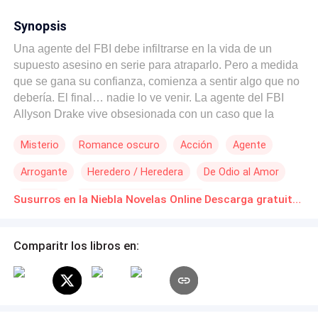
Synopsis
Una agente del FBI debe infiltrarse en la vida de un
supuesto asesino en serie para atraparlo. Pero a medida
que se gana su confianza, comienza a sentir algo que no
debería. El final… nadie lo ve venir. La agente del FBI
Allyson Drake vive obsesionada con un caso que la
marcó para siempre: el “Asesino de la Niebla”, un hombre
Misterio
Romance oscuro
Acción
Agente
capaz de desaparecer sin dejar rastro tras cada crimen.
Cuando la investigación se estanca, recibe la misión más
Arrogante
Heredero / Heredera
De Odio al Amor
peligrosa de su carrera: infiltrarse en la vida del principal
sospechoso, Ethan Voss, un millonario tan enigmático
Traición
Desafío a las Expectativas
Susurros en la Niebla Novelas Online Descarga gratuita de PDF
como atractivo, con un pasado imposible de rastrear.
Entre cafés compartidos, miradas que queman y noches
envueltas en neblina, Allyson comienza a escuchar más
Comparitr los libros en:
que el silencio… escucha sus susurros, promesas que no
sabe si son advertencias o invitaciones. Pero cuanto más
cerca está de él, más difícil resulta decidir si está
atrapando a un asesino… o entregándole su corazón al