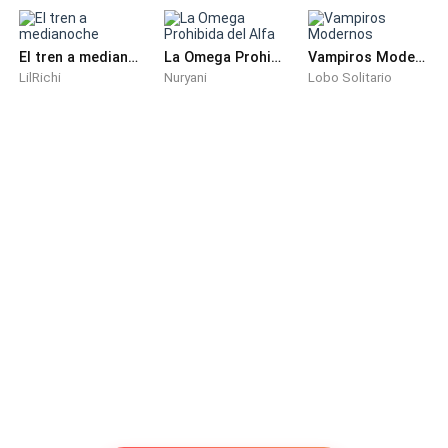
metal. Ese era su mundo ahora: un cazador invisible,
una ciudad dormida y un mar de niebla que podía
tragársela en cualquier momento.
El tren a medianoche
La Omega Prohibida del Alfa
Vampiros Modernos
LilRichi
Nuryani
Lobo Solitario
Y, en lo más hondo de su instinto, supo que esa noche
no saldría igual que había llegado.
Ni como agente… ni como mujer.