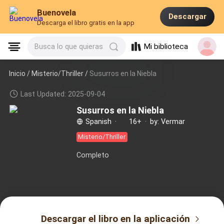
Buenovela
Descargar
Descarga el libro gratis en la app
Mi biblioteca
Busca lo que quieras
Inicio /
Misterio/Thriller
/
Susurros en la Niebla
Last Updated: 2025-09-04
Susurros en la Niebla
Spanish
·
16+
·
by: Vermar
Misterio/Thriller
Completo
Descargar el libro en la aplicación