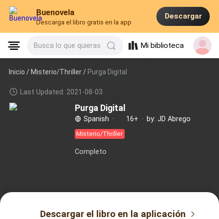
Buenovela
Descargar
Descarga el libro gratis en la app
Mi biblioteca
Busca lo que quieras
Inicio /
Misterio/Thriller
/
Purga Digital
Last Updated: 2021-08-03
Purga Digital
Spanish
·
16+
·
by: JD Abrego
Misterio/Thriller
Completo
Descargar el libro en la aplicación