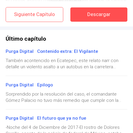
El chofer asintió mientras trataba de limpiar la sangre
que escurría por su cara producto del golpe. Luego,
Siguiente Capítulo
Descargar
realizando una maniobra en exceso complicada que
provocó un choque en plena Vía Morelos, derrapó la
combi en el pavimento y abrió sus puertas de golpe.
Último capítulo
Los tres maleantes bajaron de un brinco y
emprendieron la carrera internándose en la avenida
Purga Digital Contenido extra: El Vigilante
Gobernadora.
También acontencido en Ecatepec, este relato narr con
detalle un violento asalto a un autobus en la carretera
— ¡Policía! ¡Policía! — exclamó una señora que vendía
México-Pachuca.Sin embargo, en esta ocasión los
tamales en la esquina. — ¡Esos son los rateros que
maleantes no logran salirse con la suya...***Al filo de la
nos han estado “
dando vuelta
” esta semana!
Purga Digital Epilogo
tarde, el cielo se pinta de naranja y púrpura en Ecatepec. La
noche cae lenta y pesada, como si le costara trabajo al
¡Agárrelos!
Sorprendido por la resolución del caso, el comandante
cielo aceptar que el día ha terminado y que el momento de
Gómez Palacio no tuvo más remedio que cumplir con la
hacerle un lugar a la noche por fin ha llegado. Las brillantes
promesa hecha a Dolores: la ascendió a “teniente” y le dio
Un par de policías gordos con una torta de tamal en la
luces de un autobús de pasajeros rompen la oscuridad de
potestad sobre su propio equipo de forma permanente.
mano y un atole en la otra se miraron decepcionados
la recién caída noche. Avanza a gran velocidad y con poca
Purga Digital El futuro que ya no fue
Ahora sus responsabilidades incluían todos los casos de
el uno al otro. Dejaron su “
desayuno
” en la banqueta y
precaución. El chófer del vehículo confía ciegamente en su
terrorismo cibernético en el país. Era un área nueva que
-Noche del 4 de Diciembre de 2017-El rostro de Dolores
vasto conocimiento del camino, producto de los a&ntil
se pusieron en marcha tras los ladrones. Era una
tenía que construirse de cero, pero no cabía duda de que la