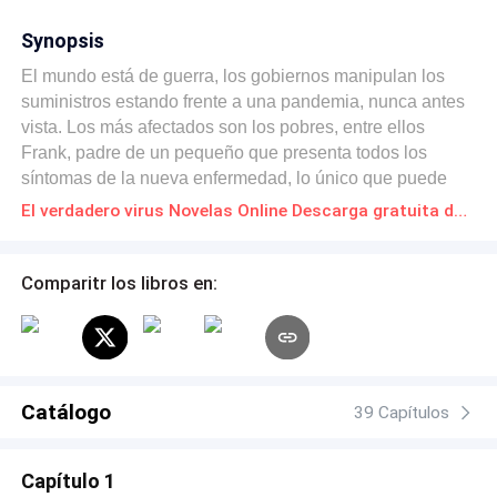
Synopsis
El mundo está de guerra, los gobiernos manipulan los
suministros estando frente a una pandemia, nunca antes
vista. Los más afectados son los pobres, entre ellos
Frank, padre de un pequeño que presenta todos los
síntomas de la nueva enfermedad, lo único que puede
mantenerlo con vida son los aparatos sofisticados
El verdadero virus Novelas Online Descarga gratuita de PDF
utilizados en los hospitales, los cuales son manejados
por políticos y personas adineradas que pagaron fortunas
por adquirir ese equipamiento.
Comparitr los libros en:
Catálogo
39 Capítulos
Capítulo 1