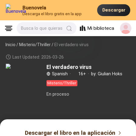
Buenovela
Descargar
Descarga el libro gratis en la app
Mi biblioteca
Busca lo que quieras
Inicio /
Misterio/Thriller
/
El verdadero virus
Last Updated: 2026-03-26
El verdadero virus
Spanish
·
16+
·
by: Giulian Hoks
Misterio/Thriller
En proceso
Descargar el libro en la aplicación