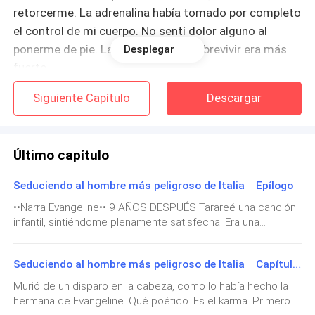
retorcerme. La adrenalina había tomado por completo
el control de mi cuerpo. No sentí dolor alguno al
ponerme de pie. La necesidad de sobrevivir era más
Desplegar
fuerte.
Siguiente Capítulo
Descargar
Estaba tan cerca de vengar a mi familia.
No sólo me estaban siguiendo por haberlos espiado,
Último capítulo
sino por la conversación que escuché. Existía una
grabación que demostraba la culpabilidad de esa
Seduciendo al hombre más peligroso de Italia Epílogo
familia en el caso de mi padre.
••Narra Evangeline•• 9 AÑOS DESPUÉS Tarareé una canción
infantil, sintiéndome plenamente satisfecha. Era una
Después de tanto sacrificio, de tantas lágrimas, por
emoción que hace nueve años me parecía tan extraña,
fin mi padre recibiría justicia. El único problema era
pero que hoy lo sentía cada día; al despertar y hasta al
que la grabación estaba bajo el poder de Cipriano
Seduciendo al hombre más peligroso de Italia Capítulo 199: Podemos iniciar de cero
dormir. El sol de la tarde se filtraba a través de los grandes
ventanales de la sala de juegos. El aroma a pintura y papel
Grimaldi. Y si alguien daba más miedo que los Moretti,
Murió de un disparo en la cabeza, como lo había hecho la
nuevo llenaba el aire. La mansión, construida desde cero,
era ese hombre.
hermana de Evangeline. Qué poético. Es el karma. Primero
era un lugar de luz y vida, muy distinto a la oscura fortaleza