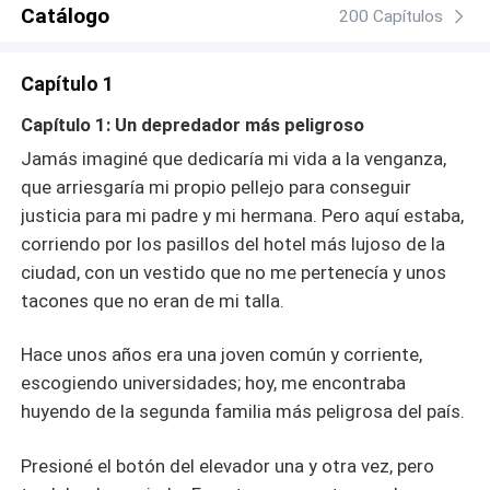
cosas parecían ir mal, pero cuando él decidió
Catálogo
200 Capítulos
desaparecer, descubrió la peor de las verdades: el
hombre que la reclamó como suya la noche anterior y se
Capítulo 1
marchó sin remordimiento esa mañana era Cipriano
Grimaldi.
Capítulo 1: Un depredador más peligroso
Jamás imaginé que dedicaría mi vida a la venganza,
que arriesgaría mi propio pellejo para conseguir
justicia para mi padre y mi hermana. Pero aquí estaba,
corriendo por los pasillos del hotel más lujoso de la
ciudad, con un vestido que no me pertenecía y unos
tacones que no eran de mi talla.
Hace unos años era una joven común y corriente,
escogiendo universidades; hoy, me encontraba
huyendo de la segunda familia más peligrosa del país.
Presioné el botón del elevador una y otra vez, pero