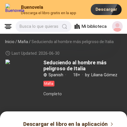
Buenovela
Descargar
Descarga el libro gratis en la app
Mi biblioteca
Busca lo que quieras
Inicio /
Mafia
/
Seduciendo al hombre más peligroso de Italia
Last Updated: 2026-06-30
Seduciendo al hombre más
peligroso de Italia
Spanish
·
18+
·
by: Liliana Gómez
Mafia
Completo
Descargar el libro en la aplicación