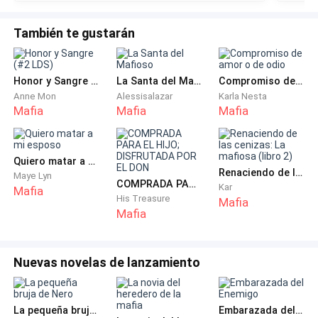
Su rostro era dolorosamente armonioso y masculino,
capít
con una mandíbula marcada y el puente de la nariz
También te gustarán
definido. Era como el pecado encarnado.
—Perdón —jadeé, recordando que no era momento de
Honor y Sangre (#2 LDS)
La Santa del Mafioso
Compromiso de amor o de odio
perderme en el atractivo de ese hombre.
Anne Mon
Alessisalazar
Karla Nesta
Mafia
Mafia
Mafia
Las piernas me temblaban y el tobillo comenzó a
molestarme, pero no podía detenerme.
Quiero matar a mi esposo
Renaciendo de las cenizas: La mafiosa (libro 2)
Maye Lyn
Hice el ademán de alejarme, pero una mano grande y
COMPRADA PARA EL HIJO; DISFRUTADA POR EL DON
Kar
Mafia
His Treasure
caliente se cerró alrededor de mi muñeca. No fue
Mafia
Mafia
violento, mas si firme.
—No —dijo él, con una voz grave y autoritaria, aunque
Nuevas novelas de lanzamiento
en ese momento sonaba extrañamente inestable. Un
escalofrío recorrió mi espina dorsal al notar su
mirada hambrienta sobre mí—. No te vas.
La pequeña bruja de Nero
Embarazada del Enemigo