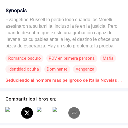
Synopsis
Evangeline Russell lo perdió todo cuando los Moretti
asesinaron a su familia. Incluso la fe en la justicia. Pero
cuando descubre que existe una grabación capaz de
llevar a los culpables ante la ley, el destino le ofrece una
pizca de esperanza. Hay un solo problema: la prueba
está en manos de Cipriano Grimaldi, un hombre que ha
Romance oscuro
POV en primera persona
Mafia
tomado el control de Italia desde las sombras. Nadie lo
ha visto, pero todos conocen su nombre, su crueldad, su
Identidad oculta
Dominante
Venganza
poder. En medio de su investigación, se cruza con un
hombre de 1,90m, ojos dorados y una presencia que
Aventura de Una Noche
De Débil a Fuerte
Drama
Seduciendo al hombre más peligroso de Italia Novelas Online Descarga gratuita de PDF
encarna el pecado mismo. Tan tentador como peligroso.
—Me han drogado con un afrodisíaco y tú me ayudarás a
resolver este problema. Lo que comenzó como una
Comparitr los libros en:
simple frase terminó en una noche de pasión que
entrelazaría sus vidas para siempre. Lo que no esperaba
era despertar a la mañana siguiente esposada a la cama,
con la acusación de que fue ella quien lo drogó. Las