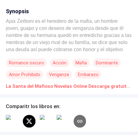
Synopsis
Ajax Zerboni es el heredero de la mafia, un hombre
joven, guapo y con deseos de venganza desde que él
nombre de su hermana quedó en entredicho gracias a las
mentiras de un viejo rival de su familia, se dice que solo
una deuda así puede cobrarse con honor y el objetivo
perfecto es la hija de sus enemigos. La adorable Flaviana
Romance oscuro
Acción
Mafia
Dominante
es una joven novicia que vive entregada a la religión más
por obligación que por gusto, sin embargo, eso no le
Amor Prohibido
Venganza
Embarazo
impide cumplir con los deseos de su madre, deseos que
amenazan caer cuando Ajax enfoque su atención y
La Santa del Mafioso Novelas Online Descarga gratuita de PDF
conozca el paraíso prohibido en los hermosos ojos de la
joven, la enemiga de su familia, su venganza y el infierno
Comparitr los libros en:
dominante y posesivo que es capaz de desatar por
tenerla. ¿Logrará el amor florecer en medio del caos y la
venganza?