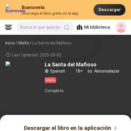
Buenovela
Descargar
Descarga el libro gratis en la app
Mi biblioteca
Busca lo que quieras
Inicio /
Mafia
/
La Santa del Mafioso
Last Updated: 2025-03-02
La Santa del Mafioso
Spanish
·
18+
·
by: Alessisalazar
Mafia
Completo
Descargar el libro en la aplicación