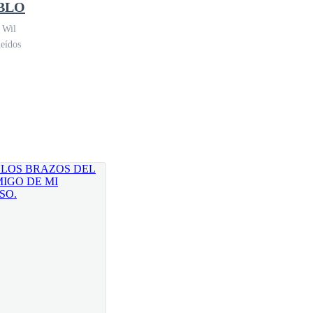
BLO
 Wil
eídos