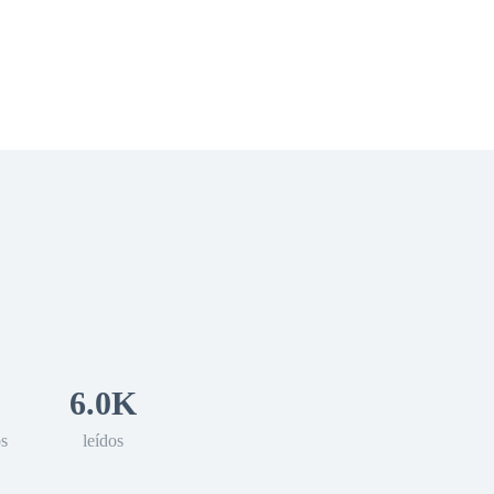
 Romance
Sci-Fi
Guerra
Otros
6.0K
os
leídos