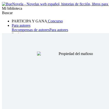
Mi biblioteca
Buscar
PARTICIPA Y GANA
Concurso
Para autores
Recompensas de autores
Para autores
Ranking
Navegar
Novelas
Cuentos Cortos
Todos
Romance
Hombre lobo
Mafia
Sistema
Fantasía
Urbano
LG