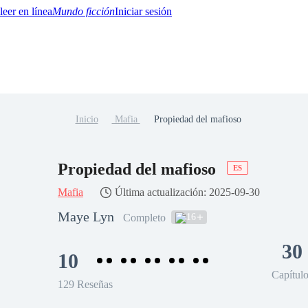
Mundo ficción
Iniciar sesión
Inicio
Mafia
Propiedad del mafioso
BTQ+
YA/TEEN
Paranormal
Misterio/Thriller
Oriental
Juegos
Historia
MM
Propiedad del mafioso
ES
Mafia
Última actualización: 2025-09-30
Maye Lyn
16
Completo
30
10
Capítul
129 Reseñas