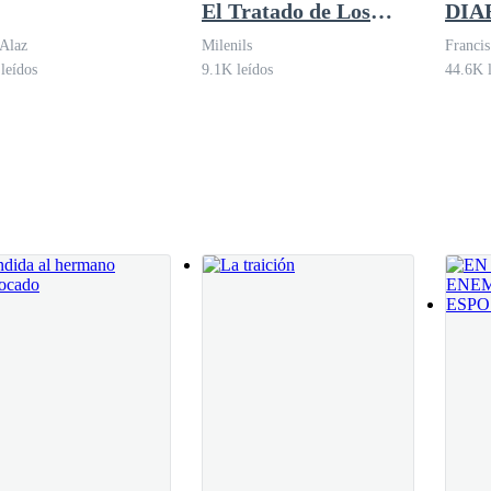
El Tratado de Los
DIA
Moretti
Alaz
Milenils
Francis
leídos
9.1K leídos
44.6K l