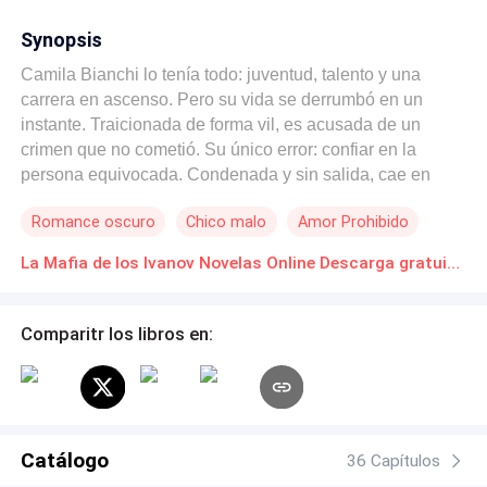
Synopsis
Camila Bianchi lo tenía todo: juventud, talento y una
carrera en ascenso. Pero su vida se derrumbó en un
instante. Traicionada de forma vil, es acusada de un
crimen que no cometió. Su único error: confiar en la
persona equivocada. Condenada y sin salida, cae en
manos de la familia Ivanov, una de las organizaciones
Romance oscuro
Chico malo
Amor Prohibido
criminales más temidas del mundo. Allí, oculta bajo una
nueva identidad, conoce a Mijail Ivanov: su salvador… y
La Mafia de los Ivanov Novelas Online Descarga gratuita de PDF
su maldición. Él es fuego y hielo. Belleza letal. El hombre
que la llevará al límite entre el placer y el dolor. Él la
desea, la domina… la ama. Pero también la destruye. En
Comparitr los libros en:
un mundo donde el amor se paga con sangre, donde la
lealtad es un lujo y la venganza una ley, Camila y Mijail
lucharán contra sí mismos… hasta que el destino los
arrastre a un final tan oscuro como inevitable. Porque
cuando el amor nace en el infierno, nadie sale ileso.
Catálogo
36 Capítulos