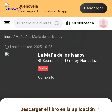
Buenovela
Descargar
Descarga el libro gratis en la app
Mi biblioteca
Busca lo que quieras
Inicio /
Mafia
/
La Mafia de los Ivanov
Last Updated: 2025-10-05
La Mafia de los Ivanov
Spanish
·
18+
·
by: Flor de Liz
Mafia
Completo
Descargar el libro en la aplicación