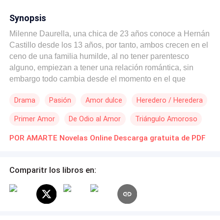
Synopsis
Milenne Daurella, una chica de 23 años conoce a Hernán
Castillo desde los 13 años, por tanto, ambos crecen en el
ceno de una familia humilde, al no tener parentesco
alguno, empiezan a tener una relación romántica, sin
embargo todo cambia desde el momento en el que
deciden ir a la ciudad, con el objetivo de progresar a nivel
Drama
Pasión
Amor dulce
Heredero / Heredera
económico. Pues Miles de infortunios se cruzarán en su
camino a la felicidad. ¿Podrán derribar todo obstáculo
Primer Amor
De Odio al Amor
Triángulo Amoroso
para continuar y cumplir todas sus metas juntos?. Por otro
lado tenemos a Gerald Moguer quien esta a cargo del
Chico malo
CEO Femenina
POR AMARTE Novelas Online Descarga gratuita de PDF
conglomerado Moguer pues es el heredero, sus padres lo
instruyeron desde los 8 años para poder hacerse cargo
de todo, una vez ellos den un paso al costado.
Comparitr los libros en:
Actualmente tiene 26 años, ya con una amplia
experiencia en el mundo de los negocios. Con su imperio
creciendo cada día más, solo le falta formar una familia.
La duda está en quien es la indicada.