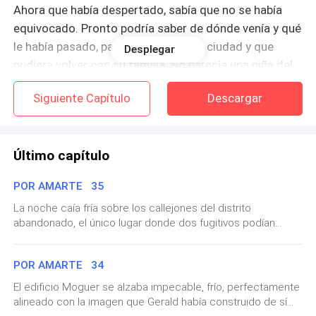
Ahora que había despertado, sabía que no se había
equivocado. Pronto podría saber de dónde venía y qué
le había pasado, para así llevarla a la ciudad y que
Desplegar
pudiera volver con su familia. No parecía una niña del
campo como ellos.
Siguiente Capítulo
Descargar
—¿D-dónde e-estoy? —preguntó con voz ronca y
apenas audible.
Último capítulo
—¡Oh! ¡Ya habló! —exclamó Hernán, sonriente. Cuando
POR AMARTE 35
la encontró en la orilla del río, totalmente herida y
pidiendo ayuda, no dudó en llevarla a casa. Verla
La noche caía fría sobre los callejones del distrito
abandonado, el único lugar donde dos fugitivos podían
hablar ahora le llenaba de alegría.
caminar sin llamar demasiado la atención. Hernan ajustó la
capucha sobre su cabeza, asegurándose de que tapara por
—Mi hijo te trajo a nuestra casa, pequeña —dijo el
POR AMARTE 34
completo su cabello. La mascarilla negra le cubría la mitad
señor Castillo, sentándose con cuidado en una banca
del rostro, mientras una vincha oscura mantenía su flequillo
El edificio Moguer se alzaba impecable, frío, perfectamente
fuera de los ojos. Era su nuevo aspecto, el de alguien que
de madera para evitar el dolor de espalda—. ¿Cómo te
alineado con la imagen que Gerald había construido de sí
ya no podía mostrar el rostro que una vez Milenne