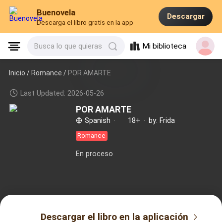
Buenovela
Descargar
Descarga el libro gratis en la app
Mi biblioteca
Busca lo que quieras
Inicio /
Romance
/
POR AMARTE
Last Updated: 2026-05-26
POR AMARTE
Spanish
·
18+
·
by: Frida
Romance
En proceso
Descargar el libro en la aplicación