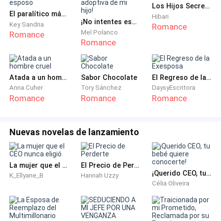
sentir segura.
Los Hijos Secretos del Ceo
El paralítico más odiado es mi esposo
Hibari
¡No intentes escapar, Madre adoptiva de mi hijo!
---
Key Sandria
Romance
Mel Polanco
Romance
Romance
Pasaron días, semanas… y finalmente, meses.
Milenne no recordó nada. Al avanzar su recuperación,
Atada a un hombre cruel
Sabor Chocolate
El Regreso de la Exesposa
comenzó a hablar con más soltura. La señora Castillo
Anna Cuher
Tory Sánchez
DaysyEscritora
Romance
Romance
Romance
le daba sopa y agua, y poco a poco logró levantarse
por sí sola. Al primer mes, ya caminaba, aunque con
cicatrices y hematomas visibles.
Nuevas novelas de lanzamiento
Confirmaron que su nombre era Milenne porque lo
repetía incluso en sueños. A veces soñaba con alguien
La mujer que el CEO nunca eligió
El Precio de Perderte
¡Querido CEO, tu bebé quiere conocerte!
que le cantaba "feliz cumpleaños", y en uno de esos
K_Ellyane_B
Hannah Uzzy
Célia Oliveira
sueños supo que tenía trece años. La voz sonaba a la
de una mujer adulta, quizá su madre. Pero nunca veía
su rostro.