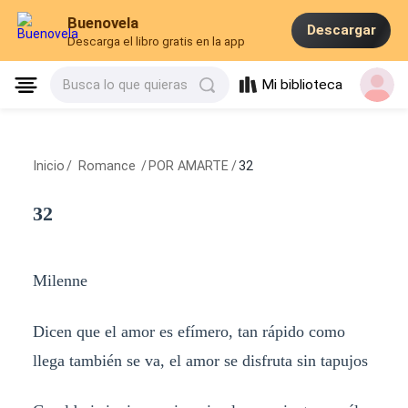
Buenovela
Descargar
Descarga el libro gratis en la app
Mi biblioteca
Busca lo que quieras
Inicio
/
Romance
/
POR AMARTE
/
32
32
Milenne
Dicen que el amor es efímero, tan rápido como
llega también se va, el amor se disfruta sin tapujos