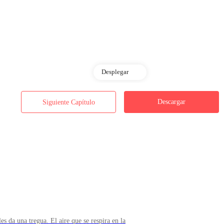
Desplegar
No seas ridícula —dijo, y con un gesto despectivo, la empujó, como si 
narlo todo.
Descargar
Siguiente Capítulo
 para protegerse. Lágrimas silenciosas comenzaron a rodar por sus mejill
lozos—. Un papel… que diga que no pediré un centavo. Puedo desap
a. No hubo compasión. No hubo duda. Solo un plan ejecutado con friald
es da una tregua. El aire que se respira en la