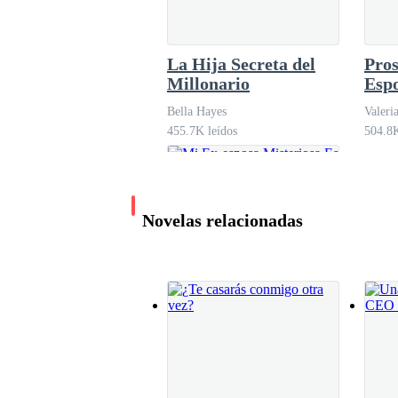
Cuando llegó al garaje, sus ojos se clavaron en
La Hija Secreta del
Pros
El auto que él le había regalado. Un obsequio 
Millonario
Espo
era su única salida.
Bella Hayes
Valeri
455.7K leídos
504.8K
Casi rió al pensarlo, con los dedos temblorosos 
Novelas relacionadas
“¿Qué mejor forma de estrenarlo que huyendo por
Subió al auto con torpeza. Sus manos, húmedas y 
puerta principal.
Aceleró.
Mi Ex-esposa