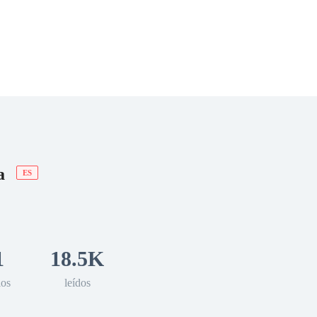
 Romance
Sci-Fi
Guerra
Otros
da
ES
1
18.5K
los
leídos