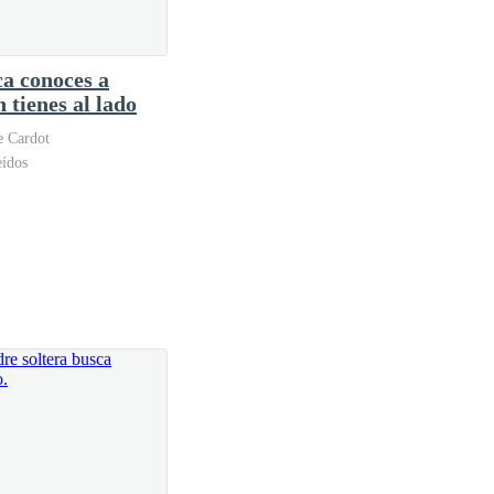
a conoces a
 había querido aceptarlo del todo. Pero ahora… ahora
 tienes al lado
e Cardot
eídos
. Atrás, los guardias ya estaban saliendo por la