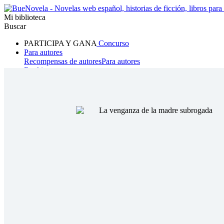
Mi biblioteca
Buscar
PARTICIPA Y GANA
Concurso
Para autores
Recompensas de autores
Para autores
Ranking
Navegar
Novelas
Cuentos Cortos
Todos
Romance
Hombre lobo
Mafia
Sistema
Fantasía
Urbano
LG