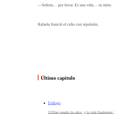
—Señora… por favor. Es una vida… su nieto.
Rafaela frunció el ceño con repulsión.
—Esa cosa no es mi nieto. No tiene mi sangre. 
quedar embarazada y ese bastardo no va a arrui
Jazmín cayó de lado, sin siquiera tener fuerzas
Último capítulo
—Le firmo lo que quiera —murmuró, entre sol
Epílogo
Pero nada rompió el hielo del rostro de Rafael
111Han pasado los años, y la vida finalmente l