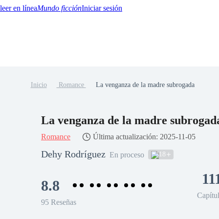
Mundo ficción
Iniciar sesión
Inicio
Romance
La venganza de la madre subrogada
BTQ+
YA/TEEN
Paranormal
Misterio/Thriller
Oriental
Juegos
Historia
MM
La venganza de la madre subroga
Romance
Última actualización: 2025-11-05
Dehy Rodríguez
18
En proceso
11
8.8
Capítu
95 Reseñas