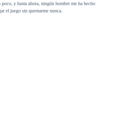
un poco, y hasta ahora, ningún hombre me ha hecho
ugar el juego sin quemarme nunca.
.
emblar mis manos. Es él.
demasiado perfecto, demasiado... indescifrable.
 camino. Incluyéndome a mí.