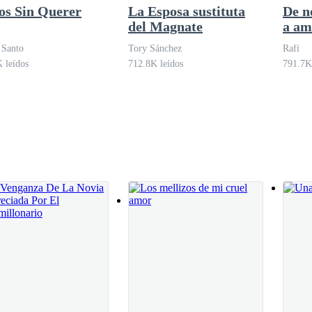
os Sin Querer
La Esposa sustituta
De n
del Magnate
a am
 Santo
Tory Sánchez
Rafi
ente.
 leídos
712.8K leídos
791.7K
ganta está seca, mis labios entreabiertos, mi cuerpo tenso. Todo en mí est
no hubiera acabado de hacer explotar algo dentro de mí.