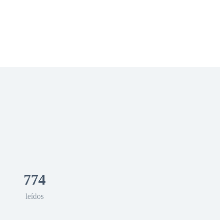
 Romance
Sci-Fi
Guerra
Otros
774
leídos