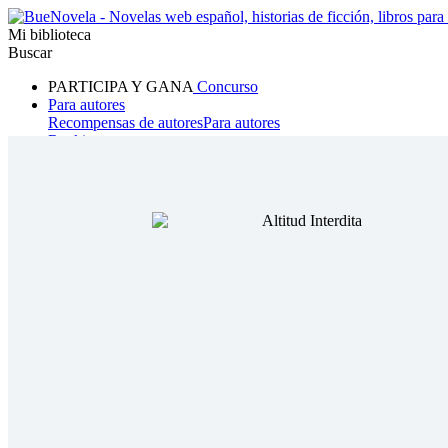
Mi biblioteca
Buscar
PARTICIPA Y GANA
Concurso
Para autores
Recompensas de autores
Para autores
Ranking
Navegar
Novelas
Cuentos Cortos
Todos
Romance
Hombre lobo
Mafia
Sistema
Fantasía
Urbano
LG