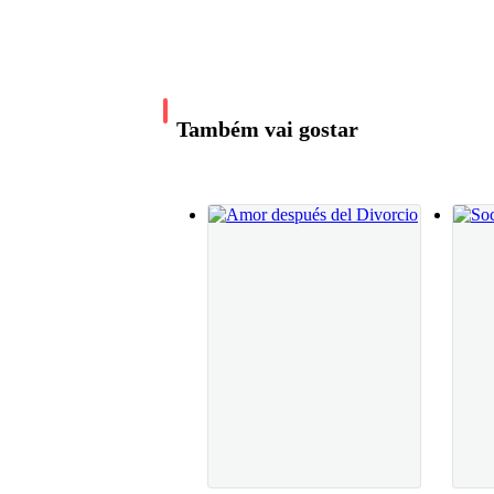
mantel blanco.Cada segundo que pasa pesa co
llenos de fuego bajo el hielo.
mundo se reorganiza a su alrededor.No necesit
él.Siento su presencia antes de verla.Esa form
esfuerzo.Como si todo le perteneciera ya.Se a
Él me ve.
suspendido.El tiempo se detiene.—Has veni
Também vai gostar
Lo sé porque mi aliento se corta de golpe. Su m
Siento que me arranca los pensamientos sin pro
Se acerca.
Lentamente. Demasiado lentamente. Cada paso apr
Se detiene a un suspiro de mí. Lo suficientement
cabeza. Siento su mirada descender hasta mis la