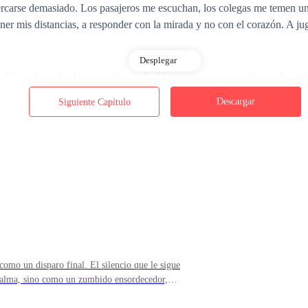
acercarse demasiado. Los pasajeros me escuchan, los colegas me temen 
er mis distancias, a responder con la mirada y no con el corazón. A j
Desplegar
e. Una vibración. Una tensión sorda. Una espera que se adhiere a la piel
Descargar
Siguiente Capítulo
acia Seúl. Hasta aquí, nada nuevo. Pero no es el trayecto lo que hace t
a boca de todas las azafatas. Un hombre imposible. Demasiado limpio, 
detrás de su absoluto dominio dormía un depredador.
como un disparo final. El silencio que le sigue
 calma, sino como un zumbido ensordecedor,
do el humo todavía no se ha disipado y ya
ivo. Comanda sin alzar la voz. Y hace soñar a todas las que cruzan su