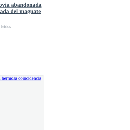
ovia abandonada
ada del magnate
 leídos
á alerta, eléctrico, ardiente.