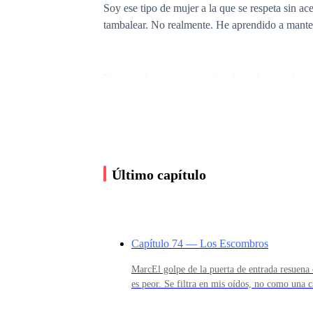
Soy ese tipo de mujer a la que se respeta sin 
tambalear. No realmente. He aprendido a manten
Y, sin embargo... esta noche, hay algo en el air
Me han asignado a un vuelo de larga distancia h
Último capítulo
El nuevo comandante de a bordo. Nolan Elven.
Su nombre se ha convertido en un murmullo en l
Capítulo 74 — Los Escombros
Irradia algo animal y gélido a la vez, como si 
MarcEl golpe de la puerta de entrada resuena 
es peor. Se filtra en mis oídos, no como una
ese que queda después de una explosión, cuan
Nunca habla sin razón. No mira a nadie sin mot