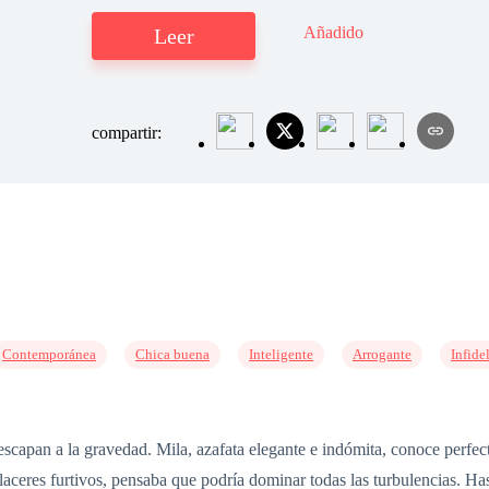
Añadido
Leer
compartir:
Contemporánea
Chica buena
Inteligente
Arrogante
Infide
o escapan a la gravedad. Mila, azafata elegante e indómita, conoce perfect
aceres furtivos, pensaba que podría dominar todas las turbulencias. Ha