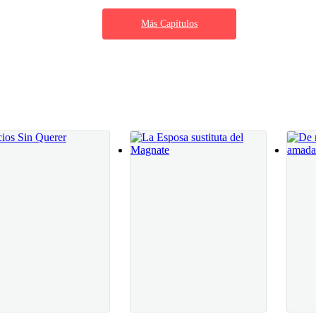
mo una falta.Luego él entra.Simplemente.Y el
Más Capítulos
o levantar la cabeza para saber que es
a que tiene de ocupar el espacio sin ruido, sin
cerca.Nuestras miradas se cruzan.Un latido
do —dice.—Me inv
irada se ancla en la mía. Me atraviesa. Me mide. Me escudriña. Un esca
nunciar una palabra.
ieta el lazo alrededor de mis costillas. Mi vientre se contrae. Me mue
e cerca para que sienta su perfume seco, especiado, viril, casi brutal. P
bios. Subir. Sabe exactamente lo que está haciendo.