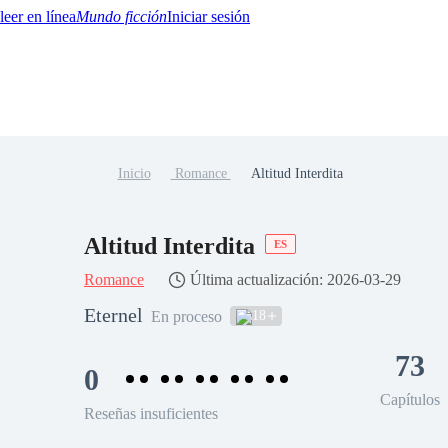
Mundo ficción
Iniciar sesión
Inicio
Romance
Altitud Interdita
BTQ+
YA/TEEN
Paranormal
Misterio/Thriller
Oriental
Juegos
Historia
MM
Altitud Interdita
ES
Romance
Última actualización: 2026-03-29
Eternel
18
En proceso
73
0
Capítulos
Reseñas insuficientes