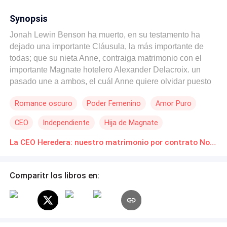
Synopsis
Jonah Lewin Benson ha muerto, en su testamento ha
dejado una importante Cláusula, la más importante de
todas; que su nieta Anne, contraiga matrimonio con el
importante Magnate hotelero Alexander Delacroix. un
pasado une a ambos, el cuál Anne quiere olvidar puesto
que odia Alexander por romperle el corazón. ¿podrán
Romance oscuro
Poder Femenino
Amor Puro
volver a amarse?
CEO
Independiente
Hija de Magnate
Matrimonio por Contrato
Perdón
La CEO Heredera: nuestro matrimonio por contrato Novelas Online Descarga gratuita de PDF
Comparitr los libros en: