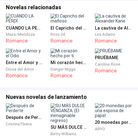
era mi mayor soporte. Sé que ahora tengo que irme
Novelas relacionadas
de lo que ha sido mi hogar durante veinticuatro años…
pero tenía que pasar.
CUANDO LA PERDÍ
El Capricho del mafioso
La cautiva de Alexander Kane
Maxxi Mendoza
Ross Gil
Lira Adams
Romance
Romance
Romance
—Tómate tu tiempo —dijo el hombre, con una leve
presión de su mano arrugada sobre mi hombro.
PRUÉBAME
Entre el Amor y el Odio
Mi corazón hecho por ti
Caroline Rose
Diosa del Amor
Danger Nigga
Romance
Romance
Romance
Minutos después, en la gran mansión Lewis Benson,
los automóviles de la familia estaban aparcados con
Nuevas novelas de lanzamiento
elegancia frente al porche. Todos estaban ya reunidos
en la biblioteca: los mellizos con sus esposas e hijos,
Después de Perderte
Margaret con su esposo, la esposa del difunto Jonah
20 monedas por una esposa de papel
Cristina75vera
sentada con expresión imperturbable. Patrick, al
SU MÁS DULCE VENGANZA. (El inimaginable regreso).
ARYO
Betty Williams
parecer, había llegado sin avisar y ya estaba ahí, de pie