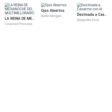
junto a la ventana, silencioso.
Ojos Abiertos
Destinada a Casarme con él
Rielle Morgen
LA REINA DE MEDIANOCHE DEL MULTIMILLONARIO
Alejandra Soto
Crowned Princess.
El abogado abrió un sobre lacrado. Su voz rompió el
silencio con solemnidad.
—El día de hoy se leerá la última voluntad de Jonah
Lewis Benson. Un hombre de negocios. Un patriarca.
Un padre… de cuatro hijos.
Y entonces comenzó la verdadera tormenta.