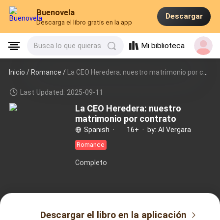
Buenovela
Descargar
Descarga el libro gratis en la app
Mi biblioteca
Busca lo que quieras
Inicio /
Romance
/
La CEO Heredera: nuestro matrimonio por contrato
Last Updated: 2025-09-11
La CEO Heredera: nuestro
matrimonio por contrato
Spanish
·
16+
·
by: Al Vergara
Romance
Completo
Descargar el libro en la aplicación