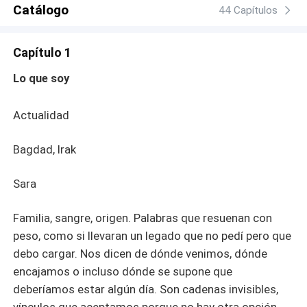
historia de pasión, libertad y valentía en medio de un
Catálogo
44 Capítulos
mundo que castiga lo diferente.
Capítulo 1
Lo que soy
Actualidad
Bagdad, Irak
Sara
Familia, sangre, origen. Palabras que resuenan con
peso, como si llevaran un legado que no pedí pero que
debo cargar. Nos dicen de dónde venimos, dónde
encajamos o incluso dónde se supone que
deberíamos estar algún día. Son cadenas invisibles,