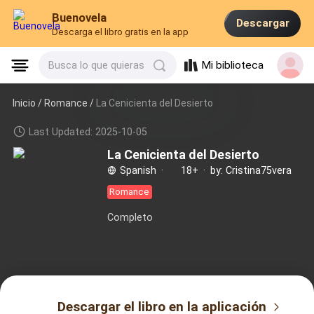
Buenovela
Descargar
Descarga el libro gratis en la app
Mi biblioteca
Busca lo que quieras
Inicio /
Romance
/
La Cenicienta del Desierto
Last Updated: 2025-10-05
La Cenicienta del Desierto
Spanish
·
18+
·
by: Cristina75vera
Romance
Completo
Descargar el libro en la aplicación