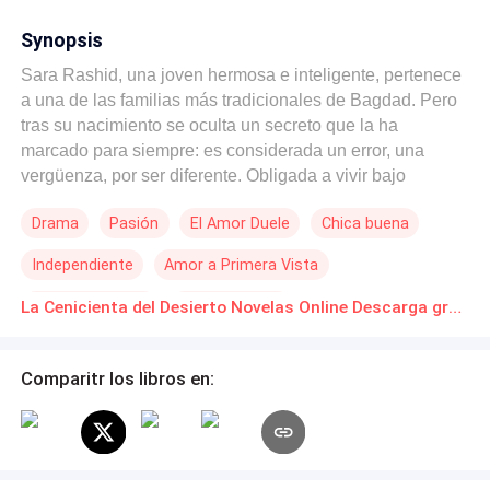
Synopsis
Sara Rashid, una joven hermosa e inteligente, pertenece
a una de las familias más tradicionales de Bagdad. Pero
tras su nacimiento se oculta un secreto que la ha
marcado para siempre: es considerada un error, una
vergüenza, por ser diferente. Obligada a vivir bajo
estrictas costumbres, oculta su rostro bajo el velo y
Drama
Pasión
El Amor Duele
Chica buena
cumple con cada mandato impuesto por su entorno. Sin
embargo, cuando cae la noche, se transforma en otra
Independiente
Amor a Primera Vista
mujer: libre, audaz, dispuesta a vivir a su manera. Todo
cambia cuando conoce a Yassir Hassbum, un hombre tan
Arrepentimiento
Amor Secreto
La Cenicienta del Desierto Novelas Online Descarga gratuita de PDF
imponente como encantador, atrapado por su mirada,
pero también por el peso de su linaje. Criado para
obedecer sin cuestionar, su vida está trazada por el
Comparitr los libros en:
deber... hasta que Sara irrumpe en ella. ¿Qué ocurrirá
cuando el amor desafíe sus creencias? ¿Qué elegirá
Yassir al descubrir el secreto de Sara: su deber o la mujer
que ama? Descúbrelo en La Cenicienta del Desierto, una