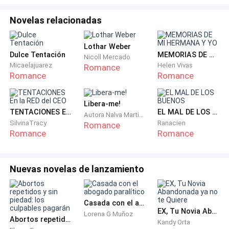
entornados y esa expresión inquisidora que me
taladra el pecho. Su tono es agudo, casi como una
Novelas relacionadas
daga que se clava sin esfuerzo.
Lothar Weber
Dulce Tentación
MEMORIAS DE MI HERMANA Y YO
—Solo salgo a dar una vuelta —respondo, obligando a
Nicoll Mercado
Micaelajuarez
Helen Vivas
Romance
mi voz a sonar ligera, como si no escondiera nada.
Romance
Romance
Ella me mira de arriba abajo con una mezcla de
Libera-me!
indignación y asombro.
TENTACIONES En la RED del CEO
EL MAL DE LOS BUENOS
Autora Nalva Martins
SilvinaTracy
Ranacien
Romance
—¿Vestida como… extranjera? —espeta, alzando la
Romance
Romance
voz—. ¿Con los brazos al descubierto? ¿Y si alguien te
ve?
Nuevas novelas de lanzamiento
—¿Y qué si me ven? —respondo alzando apenas una
Casada con el abogado paralítico
ceja, con una media sonrisa desafiante. Mi corazón
EX, Tu Novia Abandonada ya no te Quiere
Lorena G Muñoz
Abortos repetidos y sin piedad: los culpables pagarán
Kandy Orta
late rápido, pero no pienso ceder terreno.