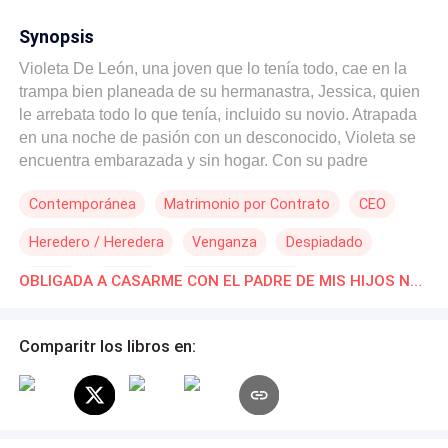
Synopsis
Violeta De León, una joven que lo tenía todo, cae en la
trampa bien planeada de su hermanastra, Jessica, quien
le arrebata todo lo que tenía, incluido su novio. Atrapada
en una noche de pasión con un desconocido, Violeta se
encuentra embarazada y sin hogar. Con su padre
echándola a la calle, ella tendrá que empezar una nueva
Contemporánea
Matrimonio por Contrato
CEO
vida y convertirse en otra mujer. Mientras tanto, Danilo
Ferreira, el hombre que le arrebató su primera vez, nunca
Heredero / Heredera
Venganza
Despiadado
pudo olvidarla y ha estado buscándola desde entonces.
¿Qué pasará cuando Danilo finalmente la encuentre y la
Drama
Traición
Romance oscuro
OBLIGADA A CASARME CON EL PADRE DE MIS HIJOS Novelas Online Descarga gratuita de PDF
obligue a casarse con él? ¿podrá triunfar el amor de dos
seres que encuentran el amor en un matrimonio
obligado? Danilo y Violeta, Una historia de amor y
Comparitr los libros en:
engaño, que no te puedes perder y que te mantendrá en
vilo hasta el final