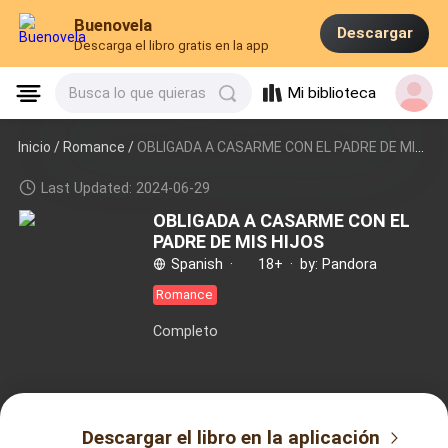
Buenovela
Descargar
Descarga el libro gratis en la app
Mi biblioteca
Busca lo que quieras
Inicio /
Romance
/
OBLIGADA A CASARME CON EL PADRE DE MIS HIJOS
Last Updated: 2024-06-29
OBLIGADA A CASARME CON EL
PADRE DE MIS HIJOS
Spanish
·
18+
·
by: Pandora
Romance
Completo
Descargar el libro en la aplicación