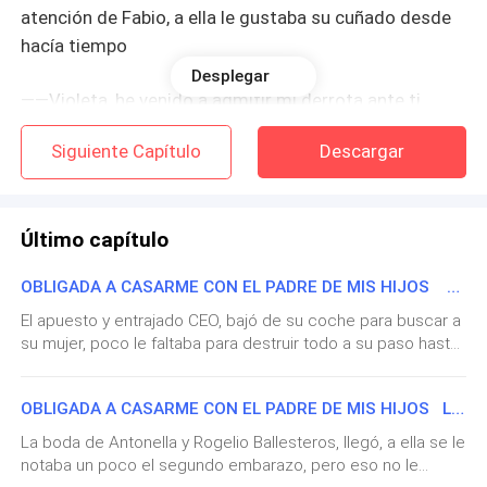
atención de Fabio, a ella le gustaba su cuñado desde
hacía tiempo
Desplegar
——Violeta, he venido a admitir mi derrota ante ti,
admito que efectivamente te has ganado el corazón
Siguiente Capítulo
Descargar
de Fabio, ya no tengo celos, seguiremos siendo
buenas hermanas después de habernos bebido esta
copa de vino. — Jesica le entregó a su hermanastra la
Último capítulo
copa y tomó un trago.
OBLIGADA A CASARME CON EL PADRE DE MIS HIJOS Final
Violeta pensaba que Jesica pudo haberse dado
El apuesto y entrajado CEO, bajó de su coche para buscar a
cuenta de que no debería haberse enamorado de su
su mujer, poco le faltaba para destruir todo a su paso hasta
cuñado, por lo que aceptó la reconciliación, ella bebió
llegar a la recepción — Buscó a Dariana Black, ¿dígame en
el líquido sin imaginarse lo que vendría después
qué mesa está! — Lo siento, no tenemos a ninguna Dariana
OBLIGADA A CASARME CON EL PADRE DE MIS HIJOS La cita
Black, registrada La respuesta no había sido de su agrado,
Jesica, tomó la copa de vino de Violeta para no dejar
sacó unos billetes de cien de su cartera y mientras se los
La boda de Antonella y Rogelio Ballesteros, llegó, a ella se le
daba a la señorita, él dijo — Cheque de nuevo — Tenemos
rastros de nada y se la llevó consigo
notaba un poco el segundo embarazo, pero eso no le
registrada a una joven con ese nombre, pero de apellido