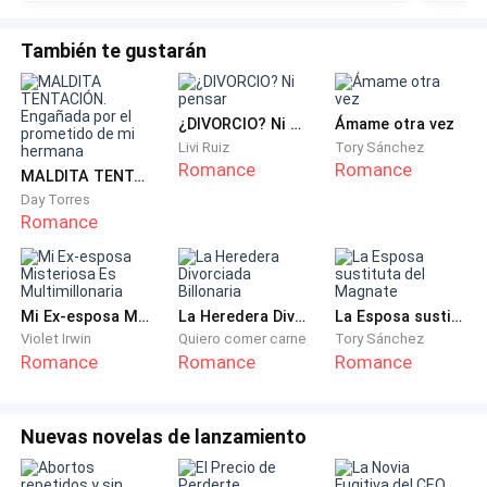
otro plan para esta noche, y es robarle el corazón al
novio de Violeta.
También te gustarán
《No importaba si cualquier hombre entraba y se la
follaba, mi plan funcionará. Fabio será solo para mi, no
¿DIVORCIO? Ni pensar
Ámame otra vez
para ti, eres solo una humilde zorra. 》
Livi Ruiz
Tory Sánchez
Romance
Romance
MALDITA TENTACIÓN. Engañada por el prometido de mi hermana
Danilo Ferreira llegó a la fiesta, había estado
Day Torres
Romance
charlando durante demasiado tiempo y no trajo
ninguna compañera. Entonces su socio pareció darse
cuenta de esto y siguió burlándose de él más bien
parecía un monje célibe, pero él simplemente se rió y
Mi Ex-esposa Misteriosa Es Multimillonaria
La Heredera Divorciada Billonaria
La Esposa sustituta del Magnate
se fue.
Violet Irwin
Quiero comer carne
Tory Sánchez
Romance
Romance
Romance
No solía asistir a fiesta tan aburridas, el hombre
pasaba la mayor parte de su tiempo ocupado con los
Nuevas novelas de lanzamiento
negocios, en lo que respecta a las mujeres no suele
liarse en aventuras frecuentemente pero esta vez no