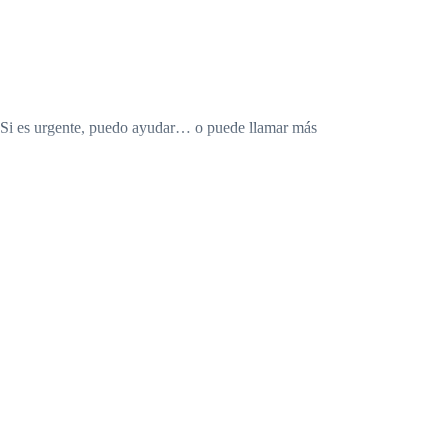
. Si es urgente, puedo ayudar… o puede llamar más
s labios se movieron, intentando articular una
aba a los cuatro vientos.