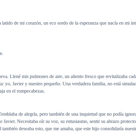
a latido de mi corazón, un eco sordo de la esperanza que nacía en mi inte
e.
eva. Llené mis pulmones de aire, un aliento fresco que revitalizaba ca
ta: yo, Javier y nuestro pequeño. Una verdadera familia, no está simul
caja en el rompecabezas.
al. Temblaba de alegría, pero también de una inquietud que no podía ign
 Javier. Necesitaba oír su voz, su entusiasmo, sentir su abrazo protect
él también deseaba esto, que me amaba, que este hijo consolidaría nuest