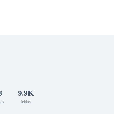
 Romance
Sci-Fi
Guerra
Otros
3
9.9K
los
leídos