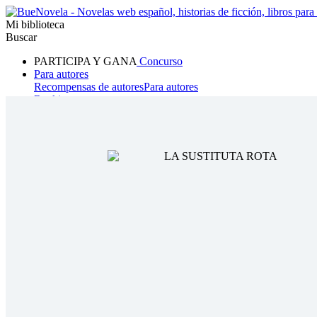
Mi biblioteca
Buscar
PARTICIPA Y GANA
Concurso
Para autores
Recompensas de autores
Para autores
Ranking
Navegar
Novelas
Cuentos Cortos
Todos
Romance
Hombre lobo
Mafia
Sistema
Fantasía
Urbano
LG