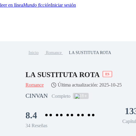
Mundo ficción
Iniciar sesión
Inicio
Romance
LA SUSTITUTA ROTA
BTQ+
YA/TEEN
Paranormal
Misterio/Thriller
Oriental
Juegos
Historia
MM
LA SUSTITUTA ROTA
ES
Romance
Última actualización: 2025-10-25
CINVAN
18
Completo
13
8.4
Capítu
34 Reseñas