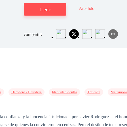
Añadido
Leer
compartir:
a
Heredero / Heredera
Identidad oculta
Traición
Matrimoni
, la confianza y la inocencia. Traicionada por Javier Rodríguez —el ho
arse de quienes la convirtieron en cenizas. Pero el destino le tenía re