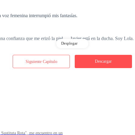
 voz femenina interrumpió mis fantasías.
a confianza que me erizó la piel—. Javier está en la ducha. Soy Lola
Desplegar
Descargar
Siguiente Capítulo
esmoronó a mi alrededor, dejándome suspendida en un vacío helado. Mi
uno. Esa mujer sabía quién era yo. Su tono burlón, casi triunfal, lo grit
a inocencia que me revolvió el estómago.
tre mis dedos.
a Sustituta Rota", me encuentro en un