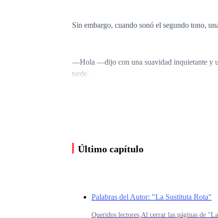
Sin embargo, cuando sonó el segundo tono, una
—Hola —dijo con una suavidad inquietante y un
tarde.
Un silencio denso cayó sobre mí. El mundo se d
pregunta, una negación, pero no salió sonido alg
Último capítulo
—¿Hola? ¿Me escucha? —preguntó con una fals
Colgué, sintiendo que la cordura se escapaba en
Palabras del Autor: "La Sustituta Rota"
Queridos lectores,Al cerrar las páginas de "L