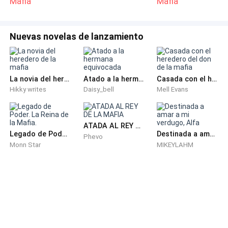
Mafia
Mafia
Los hombres se retiraron enseguida.
Él sabía perfectamente que aquella operación no
Nuevas novelas de lanzamiento
había sido fácil. Probablemente había perdido a varios
hombres en el proceso.
La novia del heredero de la mafia
Atado a la hermana equivocada
Casada con el heredero del don de la mafia
Después de todo, la persona que acababan de
Hikky writes
Daisy_bell
Mell Evans
secuestrar no era cualquier objetivo.
Era Lucía, la hija del fiscal general.
ATADA AL REY DE LA MAFIA
Legado de Poder. La Reina de la Mafia.
Destinada a amar a mi verdugo, Alfa
Phevo
Monn Star
MIKEYLAHM
El mismo hombre que llevaba años intentando
capturarlo y destruir todo lo que había construido.
Aquello no era solo un secuestro.
Era una declaración de guerra.