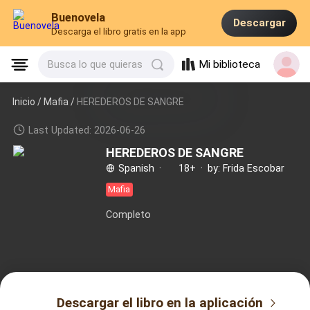
Buenovela
Descargar
Descarga el libro gratis en la app
Mi biblioteca
Busca lo que quieras
Inicio /
Mafia
/
HEREDEROS DE SANGRE
Last Updated: 2026-06-26
HEREDEROS DE SANGRE
Spanish
·
18+
·
by: Frida Escobar
Mafia
Completo
Descargar el libro en la aplicación