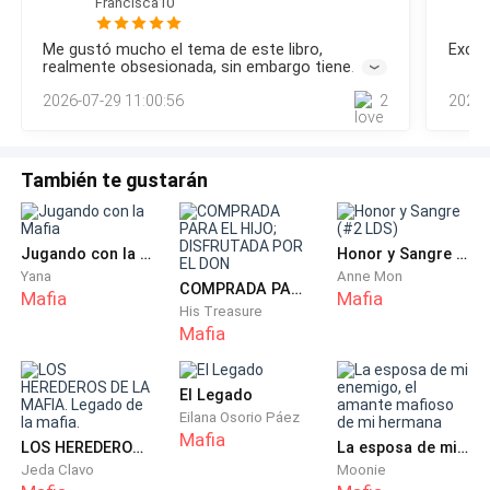
Francisca10
Todos sabían que algo importante estaba por
maldita noticia. Aquella voz en televisión. Aquellas palabras.
"Víctor Moretti ha muerto." No. Se negaba a creerlo. Se
anunciarse.
Me gustó mucho el tema de este libro,
Excel
negaba. Aunque el miedo estuviera destruyéndola por
realmente obsesionada, sin embargo tiene
dentro. Aunque cada minuto sin noticias la estuviera vo
muchos descuidos ortográficos, errores de
Uno de los hombres se acercó y habló con respeto.
2026-07-29 11:00:56
2
2026-
nombres que confunden bastante cuando se
está leyendo, espero realmente que saque una
segunda parte de este libro ......
—Jefe… ya está realizado el trabajo que nos encargó.
También te gustarán
Una leve sonrisa apareció en los labios de Víctor.
—¿Dónde está? —preguntó con calma.
Jugando con la Mafia
Honor y Sangre (#2 LDS)
Yana
Anne Mon
COMPRADA PARA EL HIJO; DISFRUTADA POR EL DON
Mafia
Mafia
—En su casa. Está encerrada en una habitación, como
His Treasure
Mafia
ordenó.
Víctor asintió lentamente.
El Legado
Eilana Osorio Páez
Mafia
—Bien. Vigílenla.
LOS HEREDEROS DE LA MAFIA. Legado de la mafia.
La esposa de mi enemigo, el amante mafioso de mi hermana
Jeda Clavo
Moonie