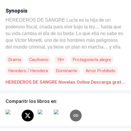
Synopsis
HEREDEROS DE SANGRE Lucía es la hija de un
poderoso fiscal, criada para vivir bajo la ley… hasta que
su vida cambia el día de su boda. Lo que ella no sabe es
que Víctor Moretti, uno de los hombres más peligrosos
del mundo criminal, ya tiene un plan en marcha… y ella
es parte de él. Convertida en rehén dentro del imperio de
Drama
Cautiverio
18+
Protagonista alegre
los Moretti, Lucía descubre que la guerra entre familias se
pelea con traiciones, poder y sangre. Pero cuando un
Heredero / Heredera
Dominante
Amor Prohibido
bebé inocente queda atrapado en medio del conflicto,
Lucía decide proteger al heredero de esa familia. Sin
Huida con un Bebé
De Odio al Amor
HEREDEROS DE SANGRE Novelas Online Descarga gratuita de PDF
saber que eso no es el peor de sus problemas. Entre
secretos, mentiras y una atracción peligrosa, acercarse a
Víctor Moretti puede ser el mayor error de su vida. Porque
Comparitr los libros en:
en su mundo, el poder se hereda… y la sangre siempre
reclama a sus herederos.