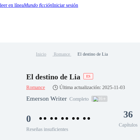
Mundo ficción
Iniciar sesión
Inicio
Romance
El destino de Lia
BTQ+
YA/TEEN
Paranormal
Misterio/Thriller
Oriental
Juegos
Historia
MM
El destino de Lia
ES
Romance
Última actualización: 2025-11-03
Emerson Writer
16
Completo
36
0
Capítulos
Reseñas insuficientes