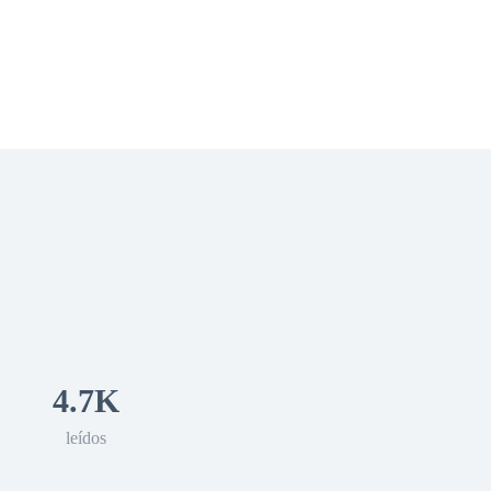
 Romance
Sci-Fi
Guerra
Otros
4.7K
leídos