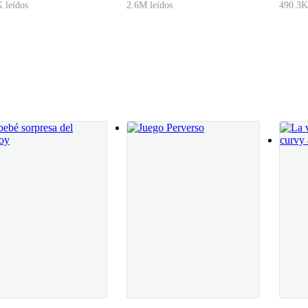
 leídos
2.6M leídos
490.3K
a él, como si esa parte dentro suyo respondiera sin su permiso, y por a
a, esperando que quien sea que estuviera allí se marchara para poder huir
z de Dorian y lo miró sobre su hombro. En el instante en que notó la
vez que te atrape serás mía… y no te dejaré ir, Lia.
rastrándose por su columna vertebral, un estremecimiento le recorrió el 