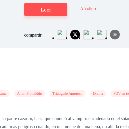
Añadido
Leer
compartir:
Luna
Amor Prohibido
Triángulo Amoroso
Drama
POV en te
a su padre cazador, hasta que conoció al vampiro encadenado en el sót
ó aún más peligroso cuando, en una noche de luna llena, un alfa la rec