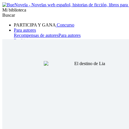
Mi biblioteca
Buscar
PARTICIPA Y GANA
Concurso
Para autores
Recompensas de autores
Para autores
Ranking
Navegar
Novelas
Cuentos Cortos
Todos
Romance
Hombre lobo
Mafia
Sistema
Fantasía
Urbano
LG