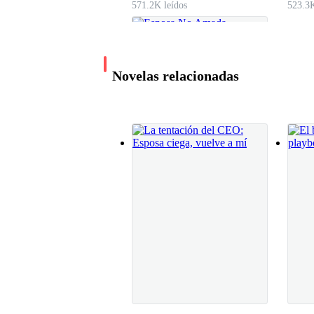
571.2K leídos
523.3K
Lia lo miró. Inconscientemente dió un paso haci
Novelas relacionadas
Volvió a retroceder y dió una mirada hacia arrib
—Huye cuánto puedas cazadora —. Escuchó la vo
habían ensombrecido, pasó saliva—. Porque una 
Esposa No Amada
La piel de Lia se erizó y, como una serpiente ar
Rumi Baslan
555.3K leídos
¿Cómo conocía su nombre?