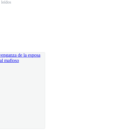
 leídos
lgún motivo quisiera permanecer con él.
 sin ser vista.
 manera en que tanto su voz como su rostro se
cuerpo entero.