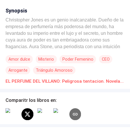
Synopsis
Christopher Jones es un genio inalcanzable. Dueño de la
empresa de perfumería más poderosa del mundo, ha
levantado su imperio entre el lujo y el secreto, un hombre
cuya aura de poder es tan embriagadora como sus
fragancias. Aura Stone, una periodista con una intuición
afilada, recibe el encargo de su vida: obtener una
Amor dulce
Misterio
Poder Femenino
CEO
entrevista exclusiva con el esquivo Jones. Su misión es
simple: desentrañar al hombre detrás del mito. Sin
Arrogante
Triángulo Amoroso
embargo, desde el primer encuentro, la lógica de ambos
mundos explota. A pesar de la relación que Aura ya
EL PERFUME DEL VILLANO: Peligrosa tentacion. Novelas Online Descarga gratuita de PDF
mantiene con otra persona, la tensión entre ella y
Christopher es una chispa que enciende un incendio. La
Comparitr los libros en:
pasión prohibida que surge entre ellos es tan poderosa
como peligrosa. Christopher Jones no solo crea perfumes
que seducen; él mismo es un aroma embriagador de
carisma y peligro latente. Aura debe decidir si el "perfume
del villano" es la esencia de un genio incomprendido o la