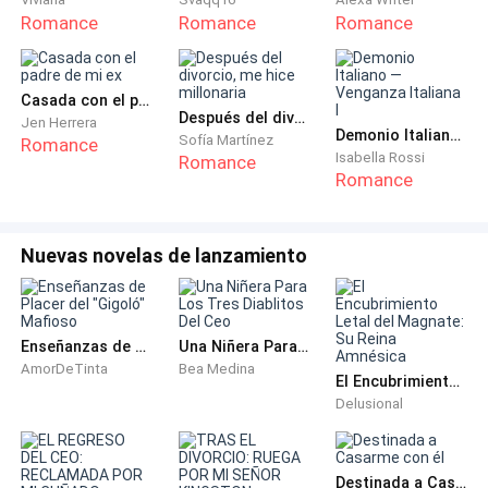
— Lo sé. E hiciste un trabajo magistral. Pero la prensa
Romance
Romance
Romance
libre tiene un precio muy alto aquí, Aura. A veces, el
costo es tu silla.
Casada con el padre de mi ex
Después del divorcio, me hice millonaria
Jen Herrera
El ascensor se detiene. El
ding
metálico que anuncia
Demonio Italiano — Venganza Italiana I
Sofía Martínez
Romance
mi piso es el sonido de una guillotina. El aire se siente
Isabella Rossi
Romance
Romance
más frío al cruzar la puerta de madera pulida, la
entrada al juicio final.
Nuevas novelas de lanzamiento
— Deséame suerte —digo a Chloe, sintiendo que en
realidad estoy pidiendo un milagro.
Enseñanzas de Placer del "Gigoló" Mafioso
Una Niñera Para Los Tres Diablitos Del Ceo
— La necesitarás. Y si te cesan... nos vamos por unas
AmorDeTinta
Bea Medina
margaritas.
El Encubrimiento Letal del Magnate: Su Reina Amnésica
Delusional
Salgo del ascensor. El pasillo ejecutivo, alfombrado y
silencioso, ya no huele a café, sino a cuero fino y a un
Destinada a Casarme con él