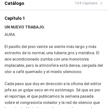
Catálogo
fragancia sutil de una oscuridad que podría destruirla. En
134 Capítulos
este juego de seducción y secretos, ¿podrá Aura
desvelar la verdad sin perderse en el aroma irresistible
Capítulo 1
de Christopher Jones?
UN NUEVO TRABAJO.
AURA.
El pasillo del piso veinte se siente más largo y más
estrecho de lo normal, una tubería gris y metálica. El
aire acondicionado zumba con una monotonía
implacable, pero la atmósfera está densa, cargada del
olor a café quemado y el miedo silencioso.
Cada paso que doy en dirección a la oficina del editor
jefe es un golpe seco en mi estómago. Sé que es por
el reportaje, el que publicamos la semana pasada
sobre el congresista violador y la red de silencio que