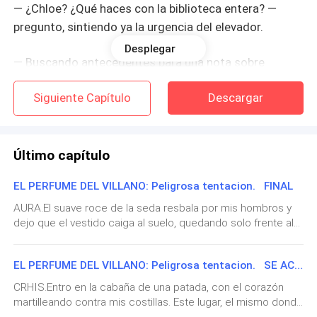
— ¿Chloe? ¿Qué haces con la biblioteca entera? —
pregunto, sintiendo ya la urgencia del elevador.
Desplegar
— Buscando antecedentes para una nota sobre
corrupción municipal. Ya sabes, lo de siempre: tratar
Siguiente Capítulo
Descargar
de exponer la podredumbre sin ser expuesta en el
proceso. —Su risa es un poco demasiado alta.
Llegamos a la pared de espejos donde brillan las
Último capítulo
puertas de los ascensores. Pulsamos el botón y el
EL PERFUME DEL VILLANO: Peligrosa tentacion. FINAL
indicador numérico sube con lentitud tortuosa.
AURA.El suave roce de la seda resbala por mis hombros y
dejo que el vestido caiga al suelo, quedando solo frente al
— ¿Y qué tal va Lyam? —pregunta Chloe, girándose
espejo. Suspiro, observando cómo mi cuerpo ha empezado
hacia mí. Su voz se vuelve conspirativa, aliviada de
a cambiar, reclamando su espacio para proteger la vida que
cambiar de tema—. ¿Ya te propuso el viaje a las islas?
EL PERFUME DEL VILLANO: Peligrosa tentacion. SE ACABO TODO
late dentro de mí. De repente, siento un calor conocido que
me envuelve; el aroma de Christopher inunda mis sentidos
CRHIS.Entro en la cabaña de una patada, con el corazón
Suelto un suspiro, recordando la calma predecible de
antes de sentir sus brazos rodeándome desde atrás.Sus
martilleando contra mis costillas. Este lugar, el mismo donde
manos, grandes y cálidas, viajan directamente hacia mi
Lyam, mi novio.