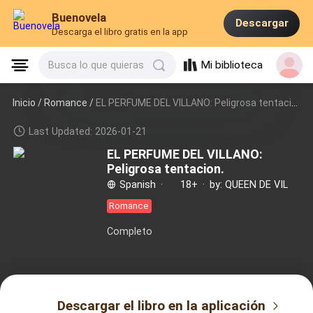
Buenovela
Descargar
Descarga el libro gratis en la app
Mi biblioteca
Busca lo que quieras
Inicio /
Romance
/
EL PERFUME DEL VILLANO: Peligrosa tentacion.
Last Updated: 2026-01-21
EL PERFUME DEL VILLANO:
Peligrosa tentacion.
Spanish
·
18+
·
by: QUEEN DE VIL
Romance
Completo
Descargar el libro en la aplicación