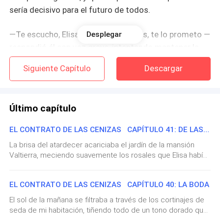
sería decisivo para el futuro de todos.
—Te escucho, Elisa, todo lo que pidas, te lo prometo —
Desplegar
respondió él con voz grave, intentando mantener la
compostura a pesar del nudo que sentía en la
Siguiente Capítulo
Descargar
garganta.
Una sonrisa tranquila y leve se dibujó en sus labios
Último capítulo
pálidos.
EL CONTRATO DE LAS CENIZAS CAPÍTULO 41: DE LAS CENIZAS (FINAL)
—He dejado todo organizado en mi testamento —
La brisa del atardecer acariciaba el jardín de la mansión
continuó ella con voz suave pero firme, demostrando
Valtierra, meciendo suavemente los rosales que Elisa había
que conservaba toda su lucidez—. Pero hay una
plantado tantos años atrás. Era un lugar que había sido
condición indispensable, sin ella, no podrás heredar la
testigo de mi dolor, de mis lágrimas, de mis dudas. Pero
EL CONTRATO DE LAS CENIZAS CAPÍTULO 40: LA BODA
totalidad de los bienes ni administrar la empresa
también era el lugar donde había encontrado mi hogar.
Donde había aprendido que el amor, el verdadero, siempre
familiar con plena libertad. Es la única forma que
El sol de la mañana se filtraba a través de los cortinajes de
encuentra su camino.Cinco años habían pasado desde
seda de mi habitación, tiñendo todo de un tono dorado que
encontré para garantizar que nuestras hijas estarán a
aquella boda en la mansión Pierro. Cinco años de risas, de