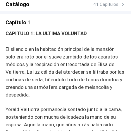
poco a poco a descubrir una verdad que cambiará su
Catálogo
41 Capítulos
vida para siempre, no es la mujer pobre que todos creen,
sino la heredera perdida de la familia Pierro, una de las
Capítulo 1
más poderosas de la región. Años después, regresará
transformada, fuerte y empoderada, dispuesta a enfrentar
CAPÍTULO 1: LA ÚLTIMA VOLUNTAD
su pasado y decidir si de las cenizas puede renacer...
El silencio en la habitación principal de la mansión
solo era roto por el suave zumbido de los aparatos
médicos y la respiración entrecortada de Elisa de
Valtierra. La luz cálida del atardecer se filtraba por las
cortinas de seda, tiñéndolo todo de tonos dorados y
creando una atmósfera cargada de melancolía y
despedida.
Yerald Valtierra permanecía sentado junto a la cama,
sosteniendo con mucha delicadeza la mano de su
esposa. Aquella mano, que años atrás había sido