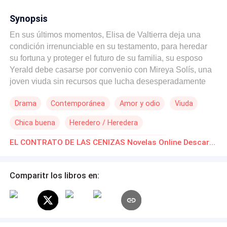
Synopsis
En sus últimos momentos, Elisa de Valtierra deja una
condición irrenunciable en su testamento, para heredar
su fortuna y proteger el futuro de su familia, su esposo
Yerald debe casarse por convenio con Mireya Solís, una
joven viuda sin recursos que lucha desesperadamente
por salvar la vida de su pequeño hijo Thiago. Lo que
Drama
Contemporánea
Amor y odio
Viuda
comienza como un trato frío y necesario pronto se
convierte en una pesadilla. Mireya es vista como una
Chica buena
Heredero / Heredera
intrusa, soporta la indiferencia de Yerald y el rechazo
constante de su hija mayor, Ximena. Sin embargo, entre
Matrimonio por Contrato
De Odio al Amor
EL CONTRATO DE LAS CENIZAS Novelas Online Descarga gratuita de PDF
las pertenencias que Elisa le legó en secreto, empiezan a
Malentendido
aparecer indicios extraños, fotografías antiguas, cartas
guardadas con esmero y referencias a un pasado que
Comparitr los libros en:
nadie quiere explicar. Cuando una serie de
malentendidos y sospechas infundadas ponen en duda
su honor y su lugar en la casa, Mireya decide irse. Pero lo
que no imagina es que esas pequeñas pistas la llevarán