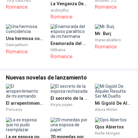
Tory Sánchez
Amunet J.D.
ella obtendrá los recursos para salvar la vida de su
La Venganza De La Novia Despreciada Por El Multimillonario
Romance
Romance
niño y asegurar su futuro, y tú cumplirás el requisito
andreyflor
Romance
legal para acceder a la herencia completa. Durará
exactamente dos años, tiempo suficiente para que
Mr. Burj
todo se estabilice.
Una hermosa coincidencia
maracaballero
Enamorada del esposo paralítico de mi hermana
DannyaRent
Romance
—¿Y por qué precisamente ella? —insistió Yerald, sin
Milkaina
Romance
Romance
ocultar su duda—. No la conocemos, nunca hemos
hablado de ella. ¿Cómo podemos confiar plenamente
en alguien que es prácticamente una desconocida?
Nuevas novelas de lanzamiento
—Confía en mi criterio, Yerald —le pidió ella, apretando
levemente su mano con la poca fuerza que le quedaba
El secreto de la esposa rechazada
El arrepentimiento de mi exmarido
Mi Gigoló De Alquiler Resulta Ser Mi Dueño
Keyra payan
—. Es una mujer de honor, trabajadora y con mucha
Princess
Alexa Writer
dignidad. No busca riquezas ni poder, solo el bienestar
de su hijo. Es la única que no intentará manipularte ni
Ojos Abiertos
hacer daño a mis hijas. Cuando este tiempo termine,
Rielle Morgen
La ex esposa que no pudo reemplazar
20 monedas por una esposa de papel
ella se irá en paz y recuperaremos la tranquilidad.