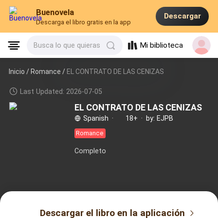
Buenovela
Descargar
Descarga el libro gratis en la app
Mi biblioteca
Busca lo que quieras
Inicio /
Romance
/
EL CONTRATO DE LAS CENIZAS
Last Updated: 2026-07-05
EL CONTRATO DE LAS CENIZAS
Spanish
·
18+
·
by: EJPB
Romance
Completo
Descargar el libro en la aplicación