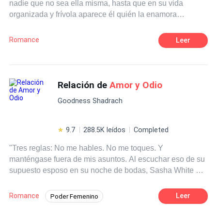
nadie que no sea ella misma, hasta que en su vida
organizada y frívola aparece él quién la enamora
locamente, sin que ella sepa mucho o más bien nada de
él. Nicolás de la Garza Pérez (Nick) En su nueva vida
Romance
Leer
dónde intenta dejar atrás su pasado, conoce a una mujer
por la cual quiere comenzar de nuevo, sin sospechar que
por ese amor él podría perder por lo que tanto ha
luchado, su libertad. Vivirá con el miedo de que su oscuro
Relación de
Amor y Odio
secreto salga a la luz. ¿Podrá el amor ser capaz de lograr
Goodness Shadrach
lo imposible?, ¿Podrá triunfar el amor por encima del
odio?, ¿Podrán dos polos opuestos atraerse y amarse
por encima de todo?
9.7
288.5K leídos
Completed
"Tres reglas: No me hables. No me toques. Y
manténgase fuera de mis asuntos. Al escuchar eso de su
supuesto esposo en su noche de bodas, Sasha White o,
más bien, Sasha Brown tuvo que cuestionarse el
verdadero significado del matrimonio. Al estar casada
Romance
Leer
Poder Femenino
con el apuesto multimillonario, Michael Brown, Sasha no
Reencuentro de Amantes
Arrogante
pudo explicar la alegría que sentía y como el destino le