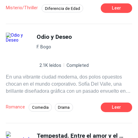
demonio que ha sido su perdición?
Misterio/Thriller
Leer
Diferencia de Edad
Comedia
Matrimonio por Contrato
Ritmo Rápido
POV en primera persona
Odio y Deseo
Chica buena
Amor Prohibido
CEO
F. Bogo
2.1K leídos
Completed
En una vibrante ciudad moderna, dos polos opuestos
chocan en el mundo corporativo. Sofía Del Valle, una
brillante diseñadora gráfica con un pasado envuelto en
sombras, y Santiago Ferrer, un ambicioso director de
marketing con una reputación impecable, comparten una
Romance
Leer
Comedia
Drama
relación marcada por el odio y la atracción. Cuando sus
POV en primera persona
CEO
caminos se entrelazan en un proyecto de alto riesgo, sus
enfrentamientos constantes desencadenan algo más
Identidad oculta
Mafia
profundo. Sin embargo, lo que ambos desconocen es que
Tempestad. Entre el amor y el odio
Relación en la Oficina
De Odio al Amor