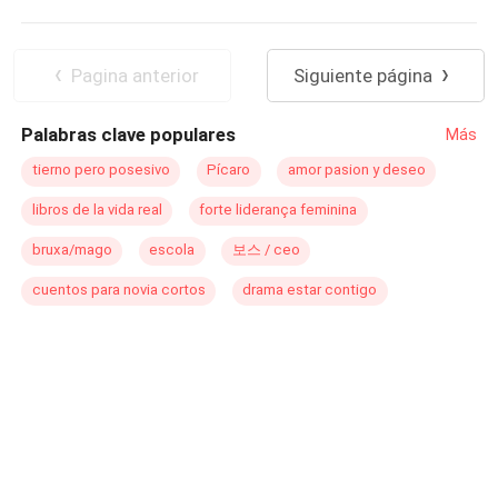
De Odio al Amor
Mujeriego
Artista
corazón. Solo secretos y escándalos que una persona
como yo no sabría afrontar. ¿Qué pasará cuando esos
POV en primera persona
CEO
secretos me afecten? Y Peor aún, ¿cuándo toda la oficina
Relación en la Oficina
Pasión
Pagina anterior
Siguiente página
se entere de lo nuestro?
Palabras clave populares
Más
tierno pero posesivo
Pícaro
amor pasion y deseo
libros de la vida real
forte liderança feminina
bruxa/mago
escola
보스 / ceo
cuentos para novia cortos
drama estar contigo