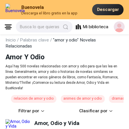
Buenovela
Descargar
Descarga el libro gratis en la app
Mi biblioteca
Busca lo que quieras
Inicio /
Palabras clave /
"amor y odio" Novelas
Relacionadas
Amor Y Odio
Aquí hay 500 novelas relacionadas con amor y odio para que las lea en
línea. Generalmente, amor y odio o historias de novelas similares se
pueden encontrar en varios géneros de libros, como Fantasía, Romance,
Misterio/Thriller. ¡Comience su lectura desde Amor, Odio y Vida en
BueNovela!
relacion de amor y odio
animes de amor y odio
dramas de
Filtrar por
Clasificar por
Amor, Odio y Vida