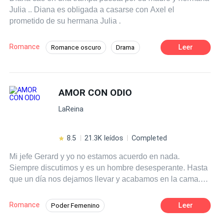
Julia .. Diana es obligada a casarse con Axel el
prometido de su hermana Julia .
Romance
Leer
Romance oscuro
Drama
Matrimonio por Contrato
Rebelde
Aventurera
Venganza
Traición
AMOR CON ODIO
Dominante
CEO
LaReina
8.5
21.3K leídos
Completed
Mi jefe Gerard y yo no estamos acuerdo en nada.
Siempre discutimos y es un hombre desesperante. Hasta
que un día nos dejamos llevar y acabamos en la cama.
Desde entonces mi vida ha cambiado. Lo deseo y lo
detesto, me dejo llevar y me arrepiento, mientras noto
Romance
Leer
Poder Femenino
como empiezo a enamorarme de él. Pero Gerard no tiene