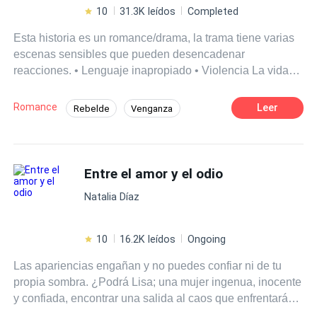
relación funcionara de verdad? "Allí la vi, desearía ir a
10
31.3K leídos
Completed
ese lugar todos los días, para verla, desde lejos detallo
Esta historia es un romance/drama, la trama tiene varias
su sonrisa, es tan hermosa, dejaría todo por estar con
escenas sensibles que pueden desencadenar
ella. Sus pensamientos fueron interrumpidos por una
reacciones. • Lenguaje inapropiado • Violencia La vida
llamada telefónica, que lo devolvía de golpe a su absurda
está llena de encuentros y desencuentros, y esto nunca
realidad, Su esposa lo llamaba, para discutir, como era
ha sido diferente para Rebecca Jenkins Halgrave y Alex
costumbre " Continuara...
Romance
Leer
Rebelde
Venganza
Shaw Baker, dos jóvenes que se conocen en Seattle en
Diferencia de Edad
Pasión
CEO
una noche frustrante para ambos, lo que les proporciona
un fin de semana atípico. ¿Permitirá la vida que esta
POV en tercera persona
Poder Femenino
joven pareja unida por el azar tenga un final feliz juntos?
Entre el amor y el odio
Desafío a las Expectativas
Sólo el tiempo lo dirá.
Identidad oculta
Natalia Díaz
10
16.2K leídos
Ongoing
Las apariencias engañan y no puedes confiar ni de tu
propia sombra. ¿Podrá Lisa; una mujer ingenua, inocente
y confiada, encontrar una salida al caos que enfrentará
sin ensuciarse las manos, o terminará uniéndose a ese