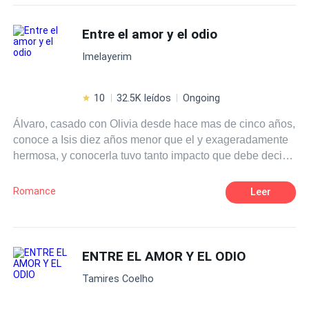
había favorecido. Ella había estado enamorada de él
CEO
Primer Amor
Ritmo Rápido
desde sus días escolares, pero no había podido
Entre el amor y el odio
Contemporánea
Mujeriego
perseguirlo debido al hecho de que en la escuela era
Matrimonio por Contrato
Imelayerim
conocido como el chico .~~~~~ Contiene las tres series
de libros. Disfrutar :)
10
32.5K leídos
Ongoing
Álvaro, casado con Olivia desde hace mas de cinco años,
conoce a Isis diez años menor que el y exageradamente
hermosa, y conocerla tuvo tanto impacto que debe decidir
si continuar una relación monótona, por compromiso,
donde reinan las peleas los rencores del pasado y la
Romance
Leer
rutina; O seguir los latidos de su corazón, y comenzar una
nueva historia, con Isis, y ser el blanco de todas las
criticas morales de su circulo social. La decisión final de
Álvaro, creara consecuencias inimaginables. ¿Intentarías
ENTRE EL AMOR Y EL ODIO
recuperar tu relación por mantener tu familia unida?
Tamires Coelho
¿Dejarías todo por un amor, soportando ser juzgado,
ocasionando problemas familiares, sin saber si esta