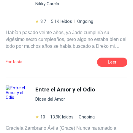
Nikky García
8.7
5.1K leídos
Ongoing
Habían pasado veinte años, ya Jade cumpliría su
vigésimo sexto cumpleaños, pero algo no estaba bien del
todo por muchos años se había buscado a Dreko mi
hermano Derek no había descansado pero aun su
paradero era incierto y muchas dudas rodeaban nuestra
Fantasía
Leer
mentes estará muerto o aún seguirá con vida. Habían
sido veinte años muy bendecidos por la diosa Luna, casi
toda la familia Greco había aumentado y que decir de mis
padres Ernesto y Luna han pasado viajando por el
Entre el Amor y el Odio
mundo disfrutando de sus años luego de todo lo que mi
Diosa del Amor
madre sufrió a manos de ese desalmado, con el paso de
los años tuvimos algunas perdidas pero más han sido las
bendiciones, esperando que nada cambie pero solo la
10
13.9K leídos
Ongoing
diosa Luna sabrá que nos tendrá preparado en esta
Graciela Zambrano Ávila (Grace) Nunca ha amado a
nueva historia.