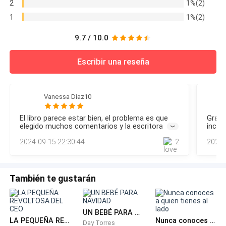
2
1%(2)
1
1%(2)
9.7 / 10.0
Escribir una reseña
Vanessa Diaz10
El libro parece estar bien, el problema es que
Gran d
elegido muchos comentarios y la escritora no
inclui
responde a si habrá segunda parte o este es el
2024-09-15 22:30:44
2
2024-
final( algo decepcionante).
También te gustarán
UN BEBÉ PARA NAVIDAD
LA PEQUEÑA REVOLTOSA DEL CEO
Nunca conoces a quien tienes al lado
Day Torres