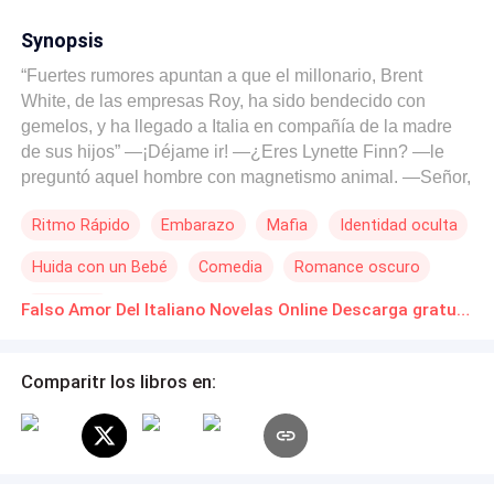
Synopsis
“Fuertes rumores apuntan a que el millonario, Brent
White, de las empresas Roy, ha sido bendecido con
gemelos, y ha llegado a Italia en compañía de la madre
de sus hijos” —¡Déjame ir! —¿Eres Lynette Finn? —le
preguntó aquel hombre con magnetismo animal. —Señor,
me parece que se ha equivocado de persona. —No lo
Ritmo Rápido
Embarazo
Mafia
Identidad oculta
creo. El hombre continuó acercándose a la mujer, de
pronto agarró la cintura de la mujer con una mano y
Huida con un Bebé
Comedia
Romance oscuro
levantó su barbilla con la otra. —Suélteme! tengo marido,
y se llama Alan Soto. —Fundador de Roy Company. —
Venganza
Falso Amor Del Italiano Novelas Online Descarga gratuita de PDF
¿Cómo sabe eso? ¿Quién demonios eres? Entonces, el
hombre ladeó una sonrisa de media luna, manifestando
en tono glacial: —El padre de tus hijos.
Comparitr los libros en: