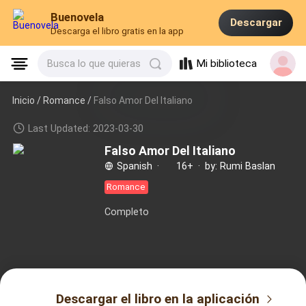
Buenovela
Descargar
Descarga el libro gratis en la app
Mi biblioteca
Busca lo que quieras
Inicio /
Romance
/
Falso Amor Del Italiano
Last Updated: 2023-03-30
Falso Amor Del Italiano
Spanish
·
16+
·
by: Rumi Baslan
Romance
Completo
Descargar el libro en la aplicación