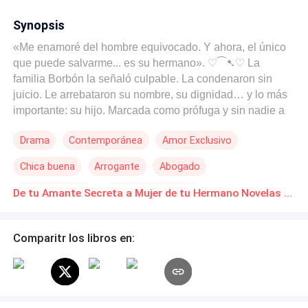
Synopsis
«Me enamoré del hombre equivocado. Y ahora, el único
que puede salvarme... es su hermano». ♡⁀➷♡ La
familia Borbón la señaló culpable. La condenaron sin
juicio. Le arrebataron su nombre, su dignidad… y lo más
importante: su hijo. Marcada como prófuga y sin nadie a
quien acudir, Laura encuentra un aliado inesperado en
Drama
Contemporánea
Amor Exclusivo
Antonio, el abogado penalista más temido del país. Él
quiere exponer a los Borbón. Ella solo desea recuperar a
Chica buena
Arrogante
Abogado
su bebé y reconstruir su vida. Una alianza peligrosa
donde la venganza y la justicia se entrelazan para
Amor Prohibido
Triángulo Amoroso
De tu Amante Secreta a Mujer de tu Hermano Novelas Online Descarga gratuita de PDF
desenterrar verdades prohibidas. Pero ¿qué ocurrirá
De Débil a Fuerte
cuando una chispa de atracción y deseo surja entre
ambos?
Comparitr los libros en: