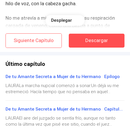
hilo de voz, con la cabeza gacha.
No me atrevía a mirarla, pero sentía su respiración
Desplegar
cargada de veneno, como una bestia a punto de
lanzarse sobre su presa.
Siguiente Capítulo
Descargar
—Sí, Laura. —Su voz era un látigo—. Perdí una fuerte
suma de dinero en unas inversiones. Dime, ¿acaso tú
tienes con qué cubrir mis pérdidas?
Último capítulo
De tu Amante Secreta a Mujer de tu Hermano Epílogo
Tragué saliva. El silencio se volvió insoportable.
Cuando pensé que no volvería a insistir, su voz me
LAURALa marcha nupcial comenzó a sonar.Un déjà vu me
estremeció. Hacía tiempo que no pensaba en aquel
atravesó de nuevo.
momento de mi vida, pero sacudí la cabeza y el recuerdo
de ese jardín donde casi sellé mi condena se desvaneció al
—¡Respóndeme!
De tu Amante Secreta a Mujer de tu Hermano Capítulo 89 (Final)
instante. La iglesia lucía hermosa, elegante, repleta de
pequeñas luces y flores blancas.Las grandes puertas aún
LAURAEl aire del juzgado se sentía frío, aunque no tanto
—No-no, señora… —murmuré, encogida.
no se abrían, pero igual sonreí. El cortejo de entrada estaba
como la última vez que pisé ese sitio, cuando el juez
listo delante de mí: Gabriel, con su esmoquin blanco,