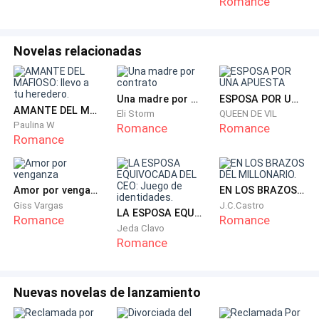
Romance
El estruendo de su caída retumbó en la casa igual que
una sentencia.
Novelas relacionadas
Y cuando levanté la mirada, Carlos ya estaba frente a
mí, mirándome como si acabara de empujarla con mis
Una madre por contrato
ESPOSA POR UNA APUESTA
propias manos.
AMANTE DEL MAFIOSO: llevo a tu heredero.
Eli Storm
QUEEN DE VIL
Paulina W
Romance
Romance
Solo quise ayudarla.
Romance
Carlos bajó corriendo las escaleras. Yo me paralicé
Amor por venganza
EN LOS BRAZOS DEL MILLONARIO.
por un instante, hasta que lo seguí. En su rostro no
Giss Vargas
J.C.Castro
había miedo por su madre, sino rabia hacia mí.
LA ESPOSA EQUIVOCADA DEL CEO: Juego de identidades.
Romance
Romance
Jeda Clavo
Romance
—Carlos…
Ni siquiera me dejó hablar.
Nuevas novelas de lanzamiento
—¡Cállate! —rugió mientras se agachaba junto a la