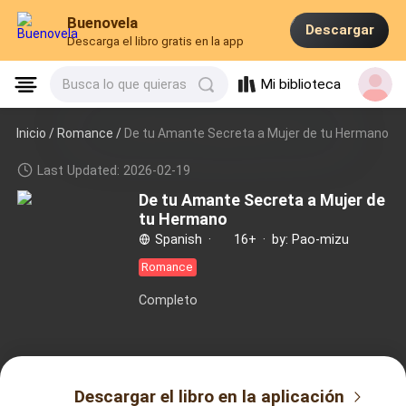
Buenovela
Descargar
Descarga el libro gratis en la app
Mi biblioteca
Busca lo que quieras
Inicio /
Romance
/
De tu Amante Secreta a Mujer de tu Hermano
Last Updated: 2026-02-19
De tu Amante Secreta a Mujer de
tu Hermano
Spanish
·
16+
·
by: Pao-mizu
Romance
Completo
Descargar el libro en la aplicación