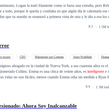
Inteligente
atrimonio, Logan la trató fríamente como si fuera una extraña, pero Re
e a todo, porque le quería y confiaba en que algún día le calentaría ese 
fue que su marido se enamoró a primera vista de otra y le dio a esa los
í se aferró amargamente a su matrimonio, hasta que el día del cumpleaño
8.2
1.5M l
etros al extranjero para reunirse con su marido y su hija, pero él se llev
 dejándola sola en una habitación vacía. Por lo que finalmente su últi
. A Rebeca ya no le dolía ver que la hija que ella crió con tantos cuido
rror
Preparó los papeles del divorcio y renunció a la custodia. Se marchó c
a su marido y a su hija, solo esperaba pacientemente a que llegara el ce
a su familia y retomando su carrera, la chica que era menospreciada p
e oscuro
CEO
Matrimonio por Contrato
Amor Prohibido
Drama
dólares. Sin embargo, a pesar de la larga espera, el certificado de divor
r dulce
Diferencia de Edad
tigioso abogado en la ciudad de Nueva York, a sus cuarenta años es el 
e que el hombre que antes no regresaba a casa se volvió poco a poco in
nglomerado Collins. Emma es una chica de veinte años, es
inteligente
e i
 mujer quería el divorcio, el hombre, siempre reservado y frío, la bloqu
. Sus vidas no son fáciles, menos cuando Emma odia sin medida a Ryan B
osible.
ras un castigo por sus acciones termina bajo la tutela de su odiado ene
9.9
1.3M leí
Ryan es rechazado por su novia y Emma descubre que su novio, por qui
n su mejor amiga. Una noche de copas, una noche loca los lleva a casars
sionado: Ahora Soy Inalcanzable