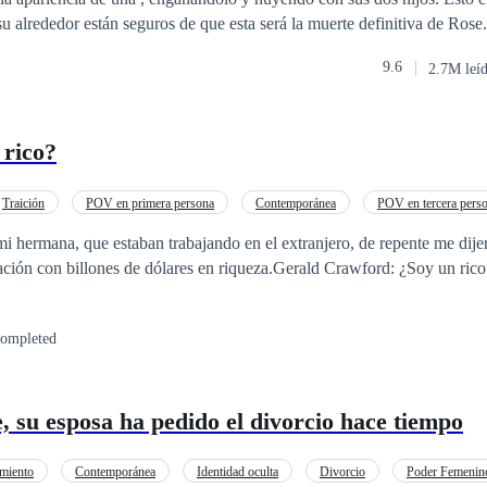
 su alrededor están seguros de que esta será la muerte definitiva de Rose
al gran Señor Ares arrodillarse en medio de la calle, persuadiendo al pe
9.6
2.7M leí
y regresa a casa conmigo! ""¡Lo haré, pero solo si aceptas mis términos
rmitido intimidarme, mentirme y, sobre todo, mostrarme tu cara de dis
persona más hermosa, y debes sonreír cada vez que se me cruce por la 
 rico?
s se quedan atónitos al ver esto! ¿Es este el dicho de cómo hay un con
 Ares parece estar al final de su ingenio, este pequeño zorro de su propi
disciplinarla, ¡él lo consentirá hasta el final de su propio descrédito!
Traición
POV en primera persona
Contemporánea
POV en tercera pers
De Débil a Fuerte
Independiente
Venganza
mi hermana, que estaban trabajando en el extranjero, de repente me dij
ación con billones de dólares en riqueza.Gerald Crawford: ¿Soy un ric
ompleted
, su esposa ha pedido el divorcio hace tiempo
imiento
Contemporánea
Identidad oculta
Divorcio
Poder Femenin