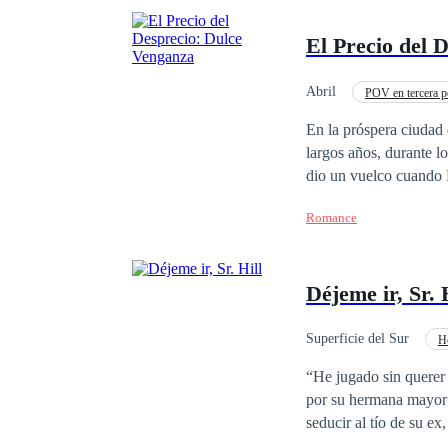
El Precio del 
Abril
POV en tercera p
En la próspera ciudad
largos años, durante l
dio un vuelco cuando M
devastadora: un mensa
Romance
sus vidas. El círculo 
tardó en comenzar sus 
desechar al patito feo
Déjeme ir, Sr. 
de Mateo nunca había s
respuesta de Valentina
una demanda de divorci
Superficie del Sur
H
indecible, el señor Fi
Diferencia de Edad
“He jugado sin querer
que una vez llamaron "
por su hermana mayor y
un vestido de gala, su
seducir al tío de su e
hospital. Al notar su 
legítima del tío de su