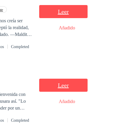
nte
Leer
os creía ser
ptó la realidad,
Añadido
aldito
dos
Completed
ba seguro de que
n el mundo?!
Leer
bienvenida con
usara así. "Lo
Añadido
nder por un
s futuros Alfas y
dos
Completed
 entrenamiento
n las parejas