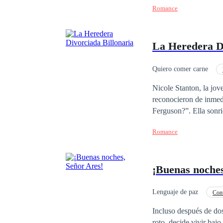
señor Figueroa, ¿viene
Romance
A ella no le importaba
que estaba coqueteand
conquistar no era el t
La Heredera Di
quedó sin palabras. ¡Q
Quiero comer carne
Familia adinerada
Nicole Stanton, la jov
reconocieron de inmedi
Ferguson?”. Ella sonri
dólares…” Paparazzi B
Romance
Antes de que la herede
noticias falsas". Eric
de dólares. Sra. Stant
¡Buenas noches
Lenguaje de paz
Con
Independiente
No
Incluso después de dos
roto, decide vivir baj