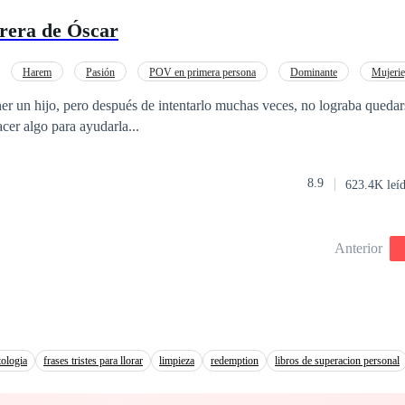
ando se les permite tener relaciones sexuales con cualquier mujer y liber
rera de Óscar
endecidos con parejas. Yo era una de las esclavas que fueron arrastrada
redada. Estaba allí para fregar pisos y lavar platos mientras permanecía
fa que se decía que era despiadado, y me pidió montarme. Rechacé cor
Harem
Pasión
POV en primera persona
Dominante
Mujeri
da mujer moriría por montarlo, pero yo, una esclava del rango más ba
er un hijo, pero después de intentarlo muchas veces, no lograba queda
zarlo.
cer algo para ayudarla...
8.9
623.4K leí
Anterior
tologia
frases tristes para llorar
limpieza
redemption
libros de superacion personal