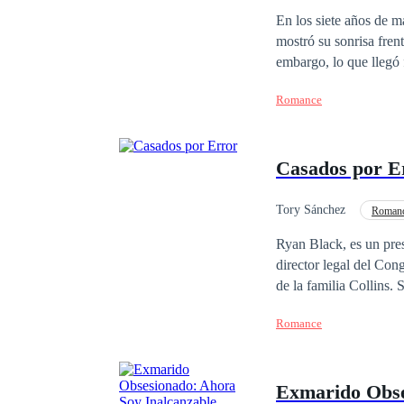
Triángulo Amoroso
En los siete años de m
mostró su sonrisa frent
embargo, lo que llegó 
nunca disfrutó. Aun as
Romance
atravesó miles de kilóm
acompañar a esa mujer,
pisoteada y se despertó
Casados por E
mujer fuera su madre. 
desde entonces ignoró 
divorcio. Renunciando 
Tory Sánchez
Romanc
fácilmente millones de 
Chica buena
Amo
Ryan Black, es un pres
nunca, por no hablar d
director legal del Co
Al enterarse de que su
de la familia Collins
dijo: —¿Divorcio? Imp
amigo de su padre. Y t
Romance
complican el día que 
su padre, la engaña co
Exmarido Obse