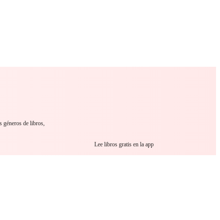
 Romance
Sci-Fi
Guerra
Otros
s géneros de libros,
Lee libros gratis en la app