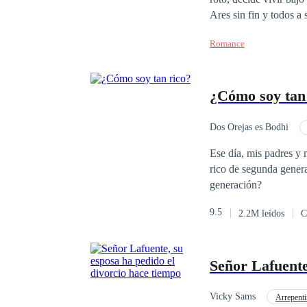
Ares sin fin y todos a
día siguiente, se vio 
Romance
"¡Por favor, sé bueno 
piensas!""No tienes pe
debes considerarme la 
¿Cómo soy tan
bien!"¡Los espectadore
todas las cosas? Señor
burlado. Como no puede 
Dos Orejas es Bodhi
Arrogante
CEO
Ese día, mis padres y 
rico de segunda gener
generación?
9.5
2.2M leídos
C
Señor Lafuente
Vicky Sams
Arrepent