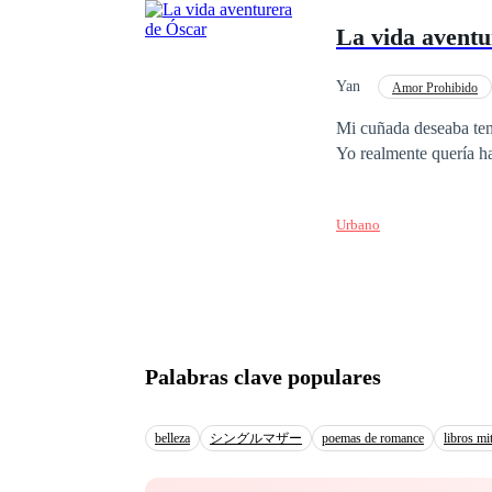
hasta que regresan, cu
La vida aventu
sexual hasta que son b
manada después de una 
que me topé con el Al
Yan
Amor Prohibido
desconcertó mucho. To
Mi cuñada deseaba ten
tuve el coraje de recha
Yo realmente quería ha
Urbano
Palabras clave populares
belleza
シングルマザー
poemas de romance
libros mi