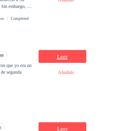
. Sin embargo, al
queño mocoso:
dos
Completed
!""¡Di lo que
gusto. Siempre
cabeza ...""¡Esta
traataque para
a creación lo ha
ona
Leer
eron que yo era un
o de segunda
Añadido
o
Leer