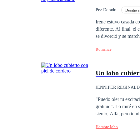
Pez Dorado
Desafío a
Independiente
Irene estuvo casada co
diferente. Al final, él
se divorció y se marchó 
mocoso —Diego lo miró con desprecio y dijo. —Viejo asqueroso —El niño lo miró fríamente y respondió.
Romance
Cinco años fueron sufi
podría recuperar a su 
Un lobo cubier
JENNIFER REGINALD
De Odio al Amor
"Puedo oler tu excitac
gratitud". Lo miré en 
siento, Alfa, pero ten
momento. Parecía más a
Hombre lobo
algunos guerreros sele
hasta que el Alfa actua