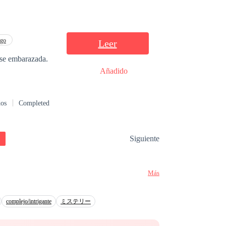
ar la tensión
s lejos de mi
 invisible hasta
tésmente. Lo
ego
Leer
jo de Omegas,
rse embarazada.
Añadido
dos
Completed
Siguiente
Más
complejo/intrigante
ミステリー