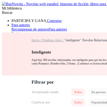
Mi biblioteca
Buscar
PARTICIPA Y GANA
Concurso
Para autores
Recompensas de autores
Para autores
Ranking
Navegar
Inicio /
Palabras clave /
"inteligente" Novelas Relacion
Novelas
Cuentos Cortos
Todos
Romance
Hombre lobo
Mafia
Sistema
Fantasía
Urbano
LG
Inteligente
Aquí hay 500 novelas relacionadas con inteligente para que las lea e
como Romance, Hombre lobo, Urbano. ¡Comience su lectura desde
Filtrar por
Actualizando estado
Todos
En proceso
Clasificar por
Todos
Popularida