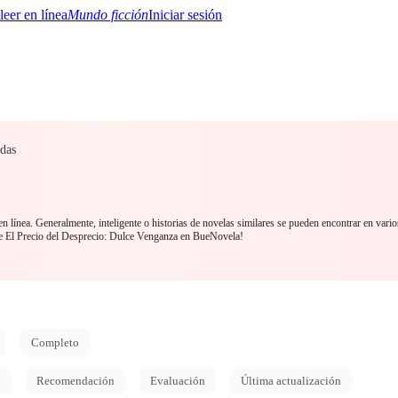
Mundo ficción
Iniciar sesión
adas
BTQ+
YA/TEEN
Paranormal
Misterio/Thriller
Oriental
Juegos
Historia
MM
n línea. Generalmente, inteligente o historias de novelas similares se pueden encontrar en vario
 El Precio del Desprecio: Dulce Venganza en BueNovela!
Completo
d
Recomendación
Evaluación
Última actualización