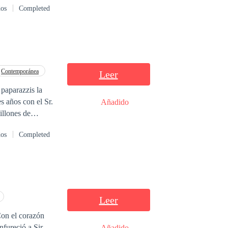
dos
Completed
ne se enteró de
sible para
iarme!”, Shaun se
ueños!
Contemporánea
Leer
 paparazzis la
s años con el Sr.
Añadido
illones de
, ¿verdad?”
dos
Completed
 son todas
vale mil millones
Leer
Con el corazón
nfureció a Sir
Añadido