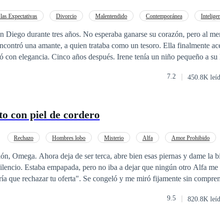
 las Expectativas
Divorcio
Malentendido
Contemporánea
Intelige
n Diego durante tres años. No esperaba ganarse su corazón, pero al men
 encontró una amante, a quien trataba como un tesoro. Ella finalmente ace
con elegancia. Cinco años después. Irene tenía un niño pequeño a su lado. —M
7.2
450.8K leí
cientes para que Diego cambiara y se convirtiera en otra persona. Esta
esposa. Hasta que descubrió... ¡¿Por qué demonios hay tantos rivales e
to con piel de cordero
Rechazo
Hombres lobo
Misterio
Alfa
Amor Prohibido
Omega
Poder Femenino
Esclavo/a
ión, Omega. Ahora deja de ser terca, abre bien esas piernas y dame la 
silencio. Estaba empapada, pero no iba a dejar que ningún otro Alfa me 
dría que rechazar tu oferta". Se congeló y me miró fijamente sin compre
turdido por el hecho de que no creía que nadie pudiera rechazarlo. Lo
9.5
820.8K leí
ccionados son separados de la manada Titán para someterse a un difícil
l muere. Están desprovistos de todas las formas de placer y se les niega