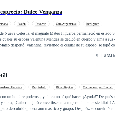
Desprecio: Dulce Venganza
ersona
Pasión
Divorcio
Giro Argumental
Inteligente
 de Nueva Celestia, el magnate Mateo Figueroa permaneció en estado ve
os cuales su esposa Valentina Méndez se dedicó en cuerpo y alma a sus 
ateo despertó. Valentina, revisando el celular de su esposo, se topó c
je íntimo que evidenciaba que el antiguo amor de juventud de Mateo ha
8
8.3M l
social elitista de Mateo, que siempre había mirado a Valentina por enci
crueles comentarios: —Ha vuelto el cisne de la alta sociedad... Ya es
 de clase baja. Este descubrimiento golpeó a Valentina con una verdad d
Hill
ido real, y ella no había sido más que el hazmerreír de aquella socieda
 no se hizo esperar. Una noche, el señor Figueroa encontró en su escrito
o. El motivo declarado, para su horror: disfunción eréctil. Enfurecido 
eredero / Heredera
Despiadado
Ritmo Rápido
Matrimonio por Contrato
gueroa irrumpió en busca de explicaciones. Lo que encontró lo dejó sin p
Pasión
Rebelde
Poder Femenino
Traición
 con un hombre poderoso, y ahora no sé qué hacer. ¡Ayuda!” Después d
patito feo" se había transformado en una prestigiosa doctora. Allí estaba
 su ex, ¡Catherine juró convertirse en la mujer del tío de este idiota! 
 silueta elegante reclinada con aire despreocupado bajo las deslumbrante
x, pero descubrió que era aún más rico y guapo. Después, se convirtió en
presencia, la señora Figueroa le dedicó una sonrisa cargada de ironía y l
 ex novio y siempre intentaba coquetear con él, aunque el hombre la trata