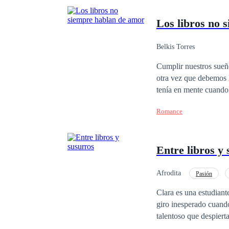
Los libros no 
Belkis Torres
Cumplir nuestros sueñ
otra vez que debemos luchar por
tenía en mente cuando 
anhelaba. Lo que no se
Romance
vendrían muchas cosas
había escrito y leído: el amor. ¿Es posible que los sueños se cumplan? Pero, sobre t
mano de nuestros des
Entre libros y
Afrodita
Pasión
Clara es una estudiant
giro inesperado cuando
talentoso que despiert
vez más atraída por s