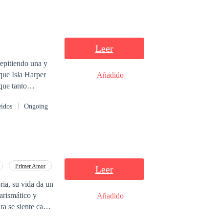
Leer
epitiendo una y
Añadido
que tanto
o escritora
eídos
Ongoing
 que solamente
Primer Amor
Leer
ria, su vida da un
arismático y
Añadido
ra se siente cada