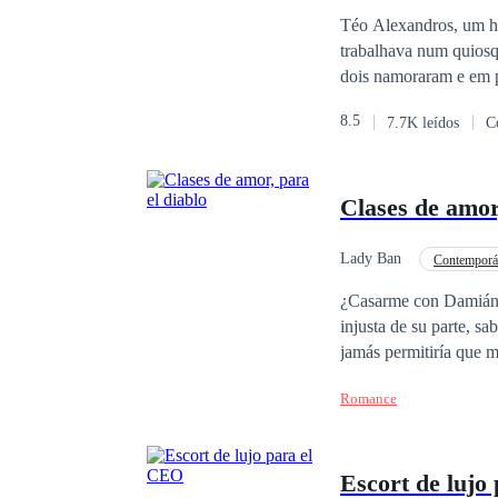
Téo Alexandros, um homem de 32 anos, se encantou a primeira vista por Camila, uma jovem de 19 anos, que
trabalhava num quiosqu
dois namoraram e em poucos dias ele 
conversa, e descobre qu
8.5
7.7K leídos
C
e fazê-la sua amante. 
Clases de amor
Lady Ban
Contemporá
Arrogante
Comed
¿Casarme con Damián L
injusta de su parte, sa
jamás permitiría que m
arrogante. Él era el peor de todos, el hombre más basto y poco romántico que podía existir en la tierra. Se
Romance
suponía que yo debía o
dándole clases de amor
conquistarme.
Escort de lujo