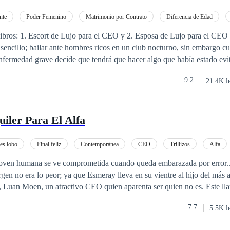
nte
Poder Femenino
Matrimonio por Contrato
Diferencia de Edad
Traición
Contemporánea
Mafia
ibros: 1. Escort de Lujo para el CEO y 2. Esposa de Lujo para el CEO M
a sencillo; bailar ante hombres ricos en un club nocturno, sin embargo 
nfermedad grave decide que tendrá que hacer algo que había estado evi
 que cuando Alexander Lennox ofrece una suma exorbitante por estar u
9.2
21.4K l
iquiera saber quien era aquel elegante hombre quien la lleva a un lujoso
untos, pero lo que Jennifer no sabía es que estaba en la mirada de aqu
aría lo que fuera necesario para saciar aquella sed y obsesión que tenía 
uiler Para El Alfa
.
s lobo
Final feliz
Contemporánea
CEO
Trillizos
Alfa
Huida con un Bebé
joven humana se ve comprometida cuando queda embarazada por error...
gen no era lo peor; ya que Esmeray lleva en su vientre al hijo del más
d, Luan Moen, un atractivo CEO quien aparenta ser quien no es. Este ll
 un hombre lobo, pero no cualquier lobo común, es el alfa de una gran 
7.7
5.5K l
hecho de los hombres lobos, y cuando esté alfa se entera que esa human
acta, puesto que no esperaba un hecho como ese. Ya que se supone que 