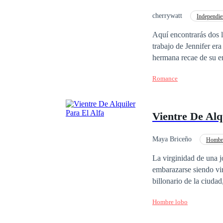
cherrywatt
Independie
Romance oscuro
Aquí encontrarás dos l
trabajo de Jennifer er
hermana recae de su e
más que bailar por lo
Romance
ella, ella acepta sin s
donde pasan la noche j
mucho antes y que él h
Vientre De Alq
momento en que la vio
Maya Briceño
Hombre
Segunda Oportunidad
La virginidad de una 
embarazarse siendo vir
billonario de la ciuda
empresario resulta ser
Hombre lobo
Esmeray ignoraba este 
en su vientre, se imp