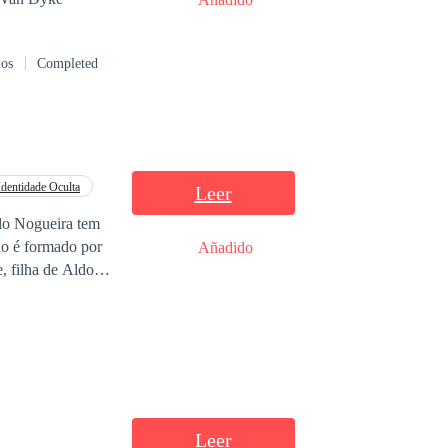
dos
Completed
Identidade Oculta
Leer
no é formado por
Añadido
, filha de Aldo,
o de um grande
ha pequena,
uma nova chance,
 que nem mesmo as
Leer