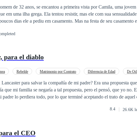
e em uma ilha grega. Ela tentou resistir, mas ele com sua sensualidade
a pediu em casamento. Mas na festa de seu casamento ele ouve uma
e o interesse dela nele era apenas financeiro. Para lhe dar uma lição ele
ompleted
Ela tenta se livrar dele, mas descobre tarde demais que não conseguirá se
grego sedutor e tirano. ROMANCE DARK
, para el diablo
nea
Rebelde
Matrimonio por Contrato
Diferencia de Edad
De Odi
ia
Romance oscuro
CEO
ancaster para salvar la compañía de mi padre? Era una propuesta que
bía que mi familia se negaría a tal propuesta, pero el pensó, que yo no. 
i padre lo perdiera todo, por lo que terminé aceptando el trato de aque
8.4
26.6K l
diarlo con mi vida por lo que nos había hecho a todos, pero al contrari
 y enamorándome perdidamente de él gracias a sus torpes y ordinarios 
 para el CEO