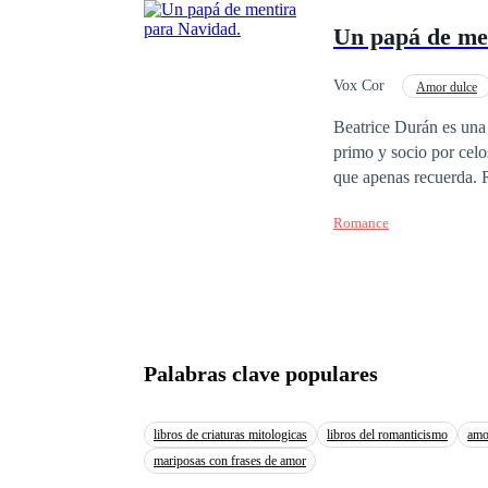
prometido a una loba q
Un papá de me
gran encrucijada, su pr
diosa de la luna para ser s
ante e
Vox Cor
Amor dulce
Reencuentro de Amantes
Beatrice Durán es una
primo y socio por celos
que apenas recuerda. Raúl Meléndez, su rival en la industria, vive agobiado por problemas familiares, y por un
compromiso que lo ma
Romance
Valentina algo de sí mismo, algo que po
es conocer a su padre,
que imagina. Y lo que empieza como un trato temporal para ser el “papá de mentira para navidad”, en medio
de villancicos, bailes 
Palabras clave populares
libros de criaturas mitologicas
libros del romanticismo
amor
mariposas con frases de amor