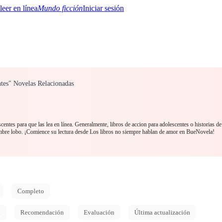
Mundo ficción
Iniciar sesión
ntes" Novelas Relacionadas
BTQ+
YA/TEEN
Paranormal
Misterio/Thriller
Oriental
Juegos
Historia
MM
entes para que las lea en línea. Generalmente, libros de accion para adolescentes o historias de
bre lobo. ¡Comience su lectura desde Los libros no siempre hablan de amor en BueNovela!
Completo
d
Recomendación
Evaluación
Última actualización