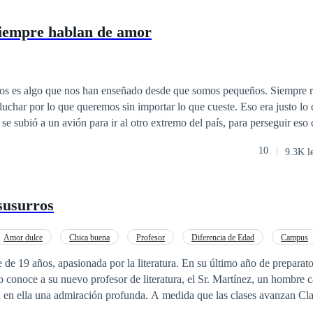
siempre hablan de amor
os es algo que nos han enseñado desde que somos pequeños. Siempre r
 lo que queremos sin importar lo que cueste. Eso era justo lo que Isla Harper
se subió a un avión para ir al otro extremo del país, para perseguir eso 
 imaginó jamás era que, junto con los logros de su naciente carrera com
10
9.3K l
 más, nuevas amistades, nuevos gustos, pero sobre todo, algo sobre lo
odo, ¿puede ir el amor de la
eos?
 susurros
Amor dulce
Chica buena
Profesor
Diferencia de Edad
Campus
e de 19 años, apasionada por la literatura. En su último año de preparato
 conoce a su nuevo profesor de literatura, el Sr. Martínez, un hombre c
a en ella una admiración profunda. A medida que las clases avanzan Cla
u forma de enseñar y su manera de ver el mundo.