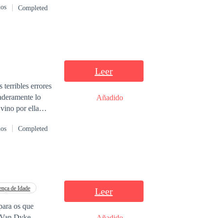
dos
Completed
Leer
terribles errores
daderamente lo
Añadido
vino por ella
dos
Completed
a devoción de
ença de Idade
Leer
para os que
m Mas, para os que amam, o tempo é eterno. Henry Van Dyke
Añadido