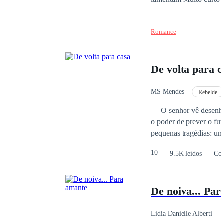
Romance
De volta para 
MS Mendes
Rebelde
Renascimento
Se
— O senhor vê desenhos na
o poder de prever o fu
pequenas tragédias: um
fugiu de Serenia para
10
9.5K leídos
Co
amor. Mas depois de s
disposta a recomeçar.
mas principalmente co
De noiva... Pa
nuvens de Aldo foram 
Lidia Danielle Alberti