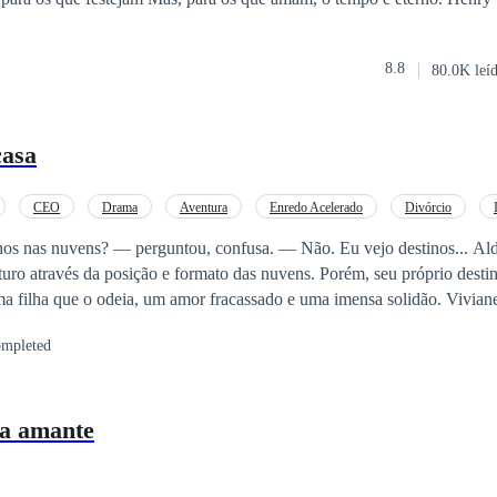
8.8
80.0K leí
casa
CEO
Drama
Aventura
Enredo Acelerado
Divórcio
gunda Chance
s nuvens? — perguntou, confusa. — Não. Eu vejo destinos... Aldo Nogueira tem
turo através da posição e formato das nuvens. Porém, seu próprio desti
a filha que o odeia, um amor fracassado e uma imensa solidão. Viviane
 encontrar o caminho que seu pai nunca pôde prever para ela, abdicand
mpleted
e deparar com um imenso sofrimento, ela está de volta, com uma filhin
 E ela se depara não apenas com seu amor do passado, lhe oferecendo 
m um segredo de seu pai: cartas misteriosas que contam uma história,
ra amante
capazes de prever.