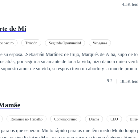
4.3K leí
te de Mí
e oscuro
Traición
Segunda Oportunidad
Venganza
e su esposa...Sebastián Martínez de Irujo, Marqués de Alba, supo de los 
s atrás, por seguir a su amante de toda la vida, hizo daño a quien ver
 supuesto amor de su vida, su esposa tuvo un aborto y la muerte pronto 
9.2
18.5K leí
l, porque para Aranza Arteaga...el amor hacia su
r, porque esa es la condición..."Aranza Arteaga…no te amara con aquell
 Mamãe
 vientre, hará lo inimaginable...
Romance no Trabalho
Contemporâneo
Drama
CEO
Difer
 para os que esperam Muito rápido para os que têm medo Muito longo 
lamentam Muito curto para os que festeja