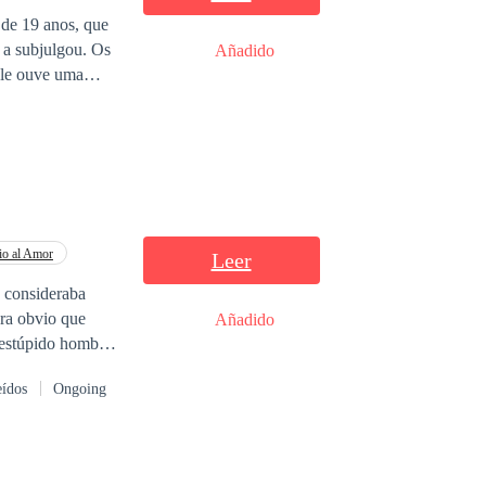
 a subjulgou. Os
Añadido
 resolve raptá -la
 livrar desse
o al Amor
Leer
 consideraba
Era obvio que
Añadido
l estúpido hombre
eídos
Ongoing
o de eso, terminé
intentos de