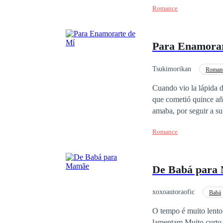
Romance
Para Enamorar
Tsukimorikan
Romanc
Cuando vio la lápida d
que cometió quince año
amaba, por seguir a su
también. Pero eso no es nada para el marqués, porque alguien le ha dado la oportunidad de reparar sus errores,
Romance
y amar a su esposa como ella lo merece. Aunque no será fáci
esposo dejó de existi
hace años” Y para Sebastián...volver a enamorar a su esposa se volverá la misión de nueva vida... Y por ella y
De Babá para
la hija que carga en su
xoxoautoraofic
Babá
O tempo é muito lento