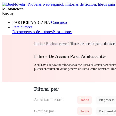
Mi biblioteca
Buscar
PARTICIPA Y GANA
Concurso
Para autores
Recompensas de autores
Para autores
Ranking
Navegar
Inicio /
Palabras clave /
"libros de accion para adolesce
Novelas
Cuentos Cortos
Todos
Romance
Hombre lobo
Mafia
Sistema
Fantasía
Urbano
LG
Libros De Accion Para Adolescentes
Aquí hay 500 novelas relacionadas con libros de accion para adolesc
pueden encontrar en varios géneros de libros, como Romance, Hom
Filtrar por
Actualizando estado
Todos
En proceso
Clasificar por
Todos
Popularida