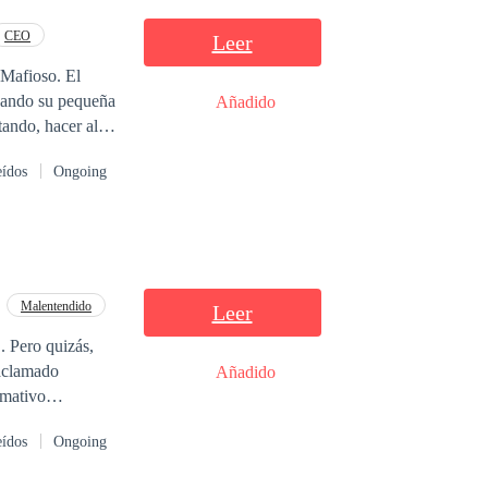
CEO
Leer
afioso. El
cuando su pequeña
Añadido
tando, hacer algo
na noche solo con
eídos
Ongoing
 apartamento
el hombre desde
con ella desde el
Malentendido
Leer
 Pero quizás,
 aclamado
Añadido
amativo
manada de lobos.
eídos
Ongoing
a lleva a su hijo
Luan está