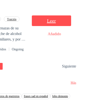
cuentra en una
elegida por la
Traición
Leer
enazas de su
oche de alcohol
Añadido
conoce en
eídos
Ongoing
los une más de lo
Siguiente
 traiciones que
Más
ibros de guerreros
frases sad en español
lobo demonio