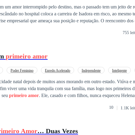
ram um amor interrompido pelo destino, mas o passado tem um jeito de 
scândalo no hospital coloca a carreira de Isadora em risco, ao mesmo
sarial que ameaça sua posição e reputação. O reencontro dos dois reacende
os e uma atração antiga, impossível de ignorar. Em meio a amigos leais
755 lei
 escolha torna-se um teste tanto para o coração quanto para a vida
ece totalmente… e que ainda há muito a acontecer antes que seus cami
um
primeiro amor
Poder Feminino
Enredo Acelerado
Independente
Inteligente
 Amor
Perdão
cidade natal depois de muitos anos morando em outro estado. Viúva e mi
fim viver uma vida tranquila com sua família, mas logo nos primeiros d
, seu
primeiro amor
. Ele, casado e com filhos, nunca esqueceu Helena 
 ela esta dividida entre sua moral e essa paixão que nem o tempo apago
10
1.1K lei
escobre que Jonas esconde muitos segredos e que Maísa, esposa dele, tal
Será que ela ira resistir a essa paixão? Quem sairá vitoriosa dessa batal
ação de Jonas vale uma guerra?
rimeiro Amor
… Duas Vezes