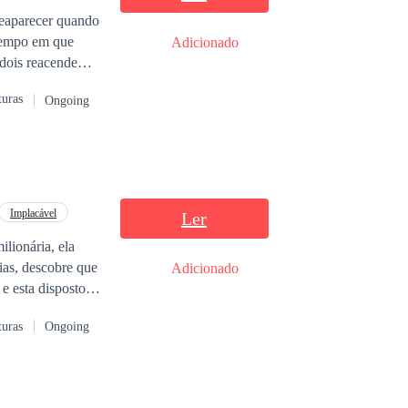
reaparecer quando
 tempo em que
Adicionado
, familiares
turas
Ongoing
nhos se
Implacável
Ler
lionária, ela
ias, descobre que
Adicionado
e esta disposto a
u. No meio dessa
turas
Ongoing
vez seja mais
ha: Helena ou