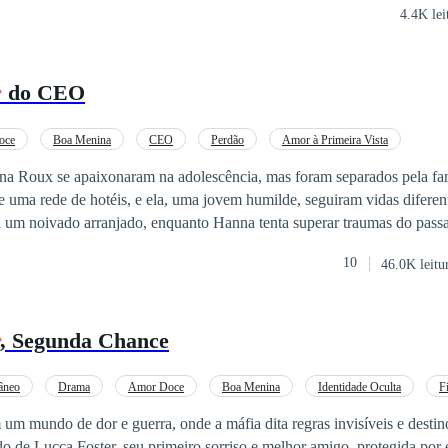
4.4K lei
 com final devastador. Vale mesmo a pena esperar por ele mesmo que d
quências que as falsas promessas trarão para os dois?
r
do CEO
oce
Boa Menina
CEO
Perdão
Amor à Primeira Vista
a Roux se apaixonaram na adolescência, mas foram separados pela fam
e uma rede de hotéis, e ela, uma jovem humilde, seguiram vidas diferen
a um noivado arranjado, enquanto Hanna tenta superar traumas do passa
ndo se reencontram em um evento de caridade, os sentimentos reprimido
10
46.0K leitu
izes ameaçam impedi-los de se reconectar. Será que o amor do passado 
vem?
, Segunda Chance
âneo
Drama
Amor Doce
Boa Menina
Identidade Oculta
F
eencontro
Amnésia
um mundo de dor e guerra, onde a máfia dita regras invisíveis e destin
o de Lucca Foster, seu primeiro sorriso e melhor amigo, protegida por 