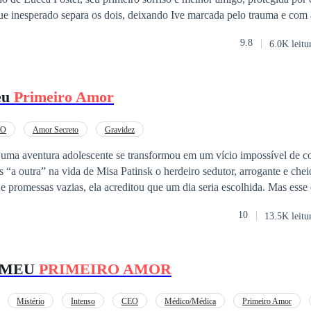
ue inesperado separa os dois, deixando Ive marcada pelo trauma e com
 anos depois, aos dezessete anos, Ive se prepara para ingressar na Un
9.8
6.0K leitu
ada a salvar vidas como a madrinha Lara, enquanto o passado insiste em
esperado coloca um homem misterioso e marcado pela vida diante dela
eça para baixo. Entre segredos, cicatrizes e destinos cruzados, Ive des
eu
Primeiro Amor
 nos lugares mais improváveis, e que o verdadeiro encontro com o pa
EO
Amor Secreto
Gravidez
a aventura adolescente se transformou em um vício impossível de co
de Misa Patinsk o herdeiro sedutor, arrogante e cheio de segredos.
 e promessas vazias, ela acreditou que um dia seria escolhida. Mas esse
10
13.5K leitu
, leal e disposto a dar a ela tudo o que Misa nunca ofereceu. Com ele
 a chance de um futuro em paz. Mas basta um olhar de Misa para que
a
 MEU
PRIMEIRO AMOR
da namorada perfeita, cada segredo pode virar arma. E cada escolha, um
 carregado de mentiras, como decidir entre a redenção do homem que 
sempre esteve ao lado dela?
Mistério
Intenso
CEO
Médico/Médica
Primeiro Amor