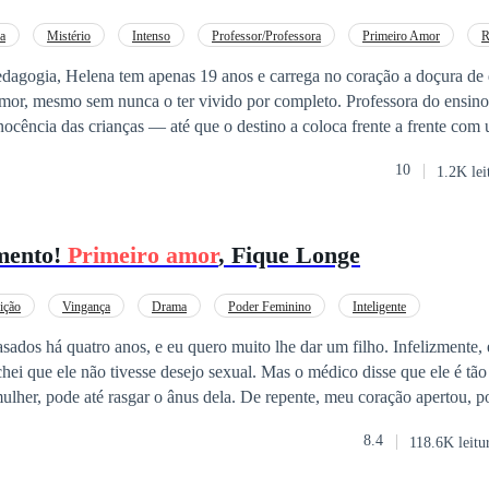
a
Mistério
Intenso
Professor/Professora
Primeiro Amor
R
agogia, Helena tem apenas 19 anos e carrega no coração a doçura de
 amor, mesmo sem nunca o ter vivido por completo. Professora do ensino i
inocência das crianças — até que o destino a coloca frente a frente c
a sempre. Arthur Montenegro é um CEO multimilionário, poderoso e en
10
1.2K lei
to destruído pela traição, ele ergueu muros intransponíveis à sua volt
r a um romance. O único ponto frágil do seu mundo é o sobrinho de três
exatamente onde Helena leciona. O primeiro encontro é intenso, inexpli
mento!
Primeiro amor
, Fique Longe
s que nenhum dos dois consegue explicar. Sonhos, sensações e fragme
am — pelo menos não nesta vida. À medida que a proximidade cresce,
velando uma verdade impossível de ignorar: eles já se amaram numa vi
ição
Vingança
Drama
Poder Feminino
Inteligente
 desejo e um destino que insiste em uni-los, Helena e Arthur terão de de
ados há quatro anos, e eu quero muito lhe dar um filho. Infelizmente,
 dores do passado e os mistérios que os cercam. Assim como na outra vi
ei que ele não tivesse desejo sexual. Mas o médico disse que ele é tão
a dela — e talvez o único capaz de despertar um amor que atravessa 
lher, pode até rasgar o ânus dela. De repente, meu coração apertou, p
eto de drama, mistério e emoções profundas, onde o amor não conhece
a irmã dele, que não tem laços de sangue com ele.
8.4
118.6K leitu