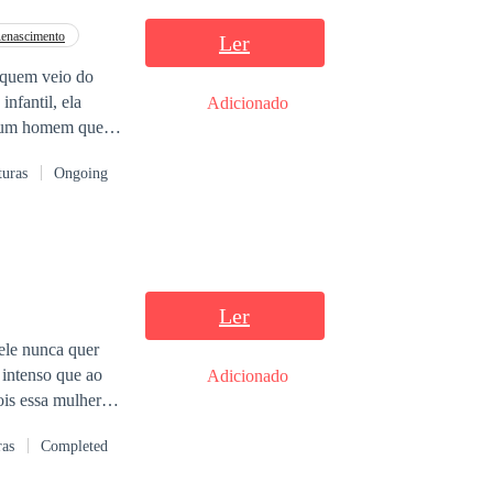
enascimento
Ler
 quem veio do
nfantil, ela
Adicionado
om um homem que
igmático.
turas
Ongoing
a, decidido a
 anos, que ele
cável. Olhares
ntos de um
 segredos
da passada.
Ler
cidir se são
 ele nunca quer
da, ele torna-se o
 intenso que ao
Adicionado
o tempo. Um
ois essa mulher
 limites… nem
ras
Completed