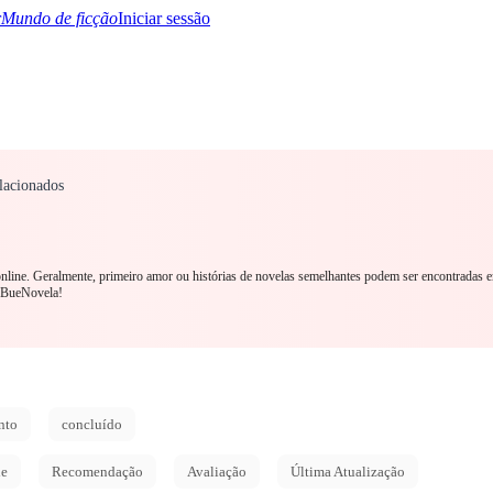
Mundo de ficção
Iniciar sessão
lacionados
TQ+
YA/TEEN
Paranormal
Mistério/Thriller
Oriental
Jogos
História
MM R
online. Geralmente, primeiro amor ou histórias de novelas semelhantes podem ser encontradas 
o BueNovela!
nto
concluído
de
Recomendação
Avaliação
Última Atualização