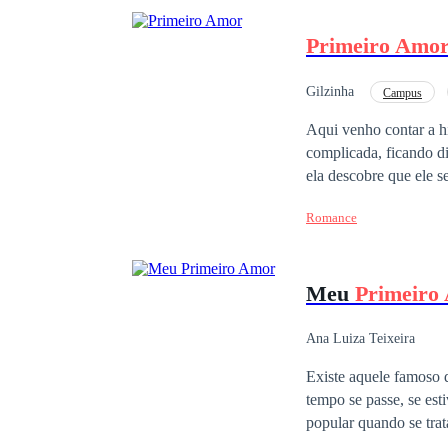
Primeiro Amo
Gilzinha
Campus
Contemporâneo
Aqui venho contar a h
complicada, ficando di
ela descobre que ele s
porém estuda em outra 
Romance
Meu
Primeiro
Ana Luiza Teixeira
Existe aquele famoso d
tempo se passe, se est
popular quando se tra
ela sabe o significado