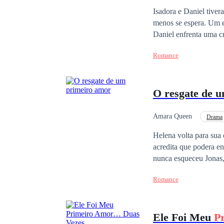
Triângulo Amoroso
Isadora e Daniel tive
menos se espera. Um e
Daniel enfrenta uma crise empre
memórias, ressentiment
Romance
poderosos e rivais inesperados, cada
profissional. Entre tensão, paixão e segredos prestes a serem revelados, Isadora e Daniel descobrem que o
passado nunca desapar
O resgate de 
estabilizem.
Amara Queen
Drama
Traição
Primeiro
Helena volta para sua 
acredita que podera en
nunca esqueceu Jonas
reconquista-la. Agora
Romance
batalha interna, ela d
perigosa do aparenta. 
Maísa? Será que o cor
Ele Foi Meu
P