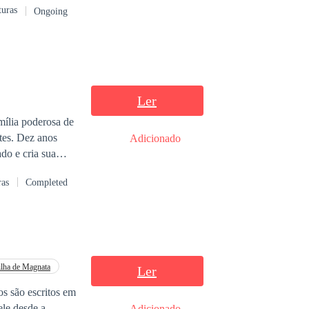
turas
Ongoing
ez anos se passe?
Ler
ília poderosa de
tes. Dez anos
Adicionado
do e cria sua
s reaparecem,
ras
Completed
pode superar as
ilha de Magnata
Ler
os são escritos em
ele desde a
Adicionado