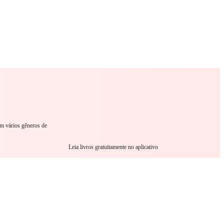
omance
Sci-Fi
Guerra
Outro
em vários gêneros de
Leia livros gratuitamente no aplicativo