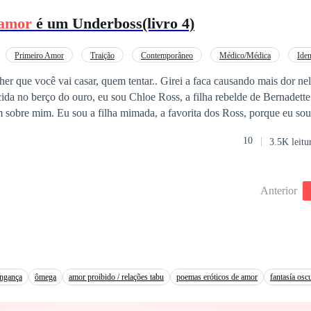
 amor
é um Underboss(livro 4)
Primeiro Amor
Traição
Contemporâneo
Médico/Médica
Iden
Adolescente
Traição
er que você vai casar, quem tentar.. Girei a faca causando mais dor ne
m sobre mim. Eu sou a filha mimada, a favorita dos Ross, porque eu so
ítimos. Eu vou te contar um segredo. Todos aqueles que pronunciaram e
10
3.5K leitu
oxo ou foram parar em um hospital por pura cortesia da minha bondad
a a lutar pelos meus ideais e meus sonhos. E Diego
Anterior
inha adolescência, e jurei. Se Diego Bellucci não fosse meu, eu matari
asse um anel em seu dedo, sem me importar com a porra da regra da máfia. 
ortei com elas, eu esmago minhas vítimas, porque isso é o que eu sei f
ia controlar. Porque eu sabia, que ela seria o meu meio e fim. Não há 
ingança
ômega
amor proibido / relações tabu
poemas eróticos de amor
fantasía osc
grar por ela, quantas vezes ela desejar, mas ninguém irá tirar-me do l