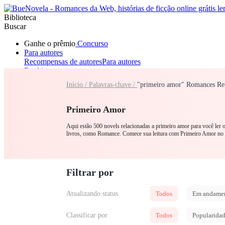
Biblioteca
Buscar
Ganhe o prêmio
Concurso
Para autores
Recompensas de autores
Para autores
Ranking
Navegar
Início /
Palavras-chave /
"primeiro amor" Romances Re
Novelas
Contos Curtos
Todos
Romance
Lobisomem
Máfia
Sistema
Fantasia
Urbano
LGB
Primeiro Amor
Aqui estão 500 novels relacionadas a primeiro amor para você ler 
livros, como Romance. Comece sua leitura com Primeiro Amor n
Filtrar por
Atualizando status
Todos
Em andame
Classificar por
Todos
Popularida