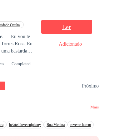
tidade Oculta
Ler
le. — Eu vou te
Adicionado
u uma bastarda
ssas palavras
ras
Completed
e. Eu sou uma
Próximo
a todas as
DIEGO
Mais
azer de melhor.
como fugir dela.
ura
belated love epiphany
Boa Menina
reverse harem
ado dela.