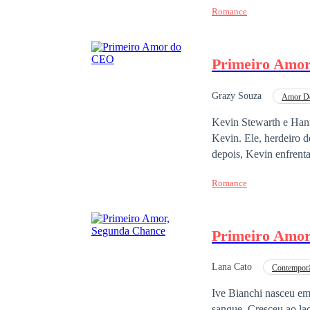
Romance
preferidos de romance
E quais serão as conse
Primeiro Amo
Grazy Souza
Amor D
Kevin Stewarth e Hann
Kevin. Ele, herdeiro d
depois, Kevin enfrent
filha, Kethellen. Qua
Romance
mas segredos e cicatr
sombras que os envol
Primeiro Amor
Lana Cato
Contempor
Primeiro Amor
R
Ive Bianchi nasceu em 
sangue. Cresceu ao lad