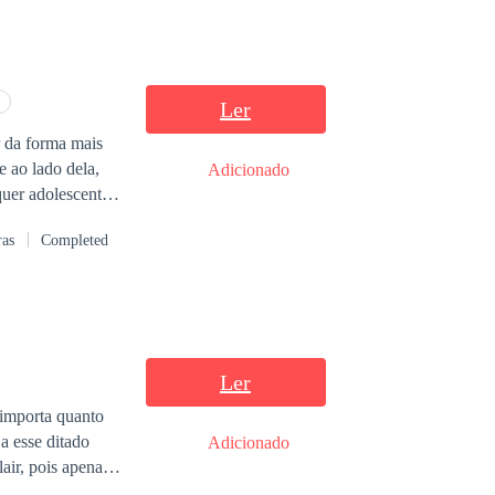
Ler
r da forma mais
e ao lado dela,
Adicionado
quer adolescente,
la irá escolher?
ras
Completed
Ler
 importa quanto
a esse ditado
Adicionado
air, pois apenas
us livros