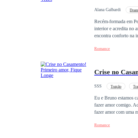
Alana Galbardi
Dram
Recém-formada em Ped
interior e acredita no
encontra conforto na 
mudará a sua vida par
Romance
Marcado por um casamen
nunca mais se entrega
vai buscar à escola… 
Crise no Casa
que carregam memória
passado que não viver
começam a emergir, re
SSS
Traição
Tra
Presos entre o medo, o
Eu e Bruno estamos cas
capazes de desafiar as
fazer amor comigo. Ach
primeiro homem da vid
fazer amor com uma mu
romance intenso, repl
não é outra pessoa. É 
mesmo o da morte.
Romance