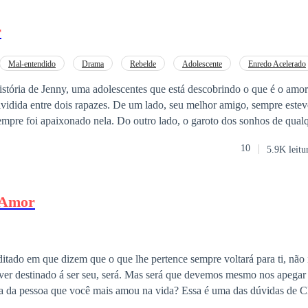
r
Mal-entendido
Drama
Rebelde
Adolescente
Enredo Acelerado
Segunda Chance
istória de Jenny, uma adolescentes que está descobrindo o que é o amo
vidida entre dois rapazes. De um lado, seu melhor amigo, sempre estev
empre foi apaixonado nela. Do outro lado, o garoto dos sonhos de qual
escola, é mais velho e parece ser inacessível, mas deixa de ser. Quem e
10
5.9K leitu
 Amor
itado em que dizem que o que lhe pertence sempre voltará para ti, não
iver destinado á ser seu, será. Mas será que devemos mesmo nos apegar 
ta da pessoa que você mais amou na vida? Essa é uma das dúvidas de Cl
 que Louis teve em sua vida, após um romance adolescente digno dos se