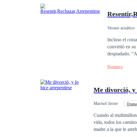
Resentir,
Verano acuático
Independiente
Incluso el coraz
convirtió en s
despiadado. "Ah
regresó, lo hiz
Romance
crimen de la c
que naciera y t
infernal. Por f
Me divorció, y
cuando Brendan 
celos.No había 
poseer el cora
Marisol Javier
Drama
haga, Deirdre 
Divorcio
Malent
Cuando al multimillon
pusieron rojos.
vida, todos los caminos lo conduc
lamentable para
madre a la que le arrebató a su hijo. La mujer que desapareció sin 
mundo..."¿Pero
destrozada que dejó atrás. En su lugar, encuentra a una mujer que ha construido un imperio