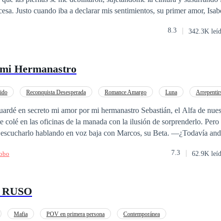
esa. Justo cuando iba a declarar mis sentimientos, su primer amor, Isabe
icente permitió que un coche me atropellara, arrojó las reliquias famili
8.3
342.3K leí
y me envió a prisión. Pero cuando finalmente me quebré, volando a Bos
trozó la ciudad de Nueva York para encontrarme.
 mi Hermanastro
ido
Reconquista Desesperada
Romance Amargo
Luna
Arrepentir
guardé en secreto mi amor por mi hermanastro Sebastián, el Alfa de nuestr
é en las oficinas de la manada con la ilusión de sorprenderlo. Pero por la puerta
charlo hablando en voz baja con Marcos, su Beta. —¿Todavía andas con tu
o la vas a dejar? No me digas que te enamoraste de verdad. Sebastián se rio con
7.3
Lobo
62.9K leí
 Solo es una beta que anda detrás de mí. Es sexo
á mi única Luna. —Su papá nos traicionó y lo echamos. Su mamá se
or eso mataron a mi madre. Seis años... todo este tiempo me he estado 
 RUSO
venganza, planeada hasta el
 mis adentros. «Si eso es todo lo que soy para ti, me largo de aquí. Ya 
Mafia
POV en primera persona
Contemporánea