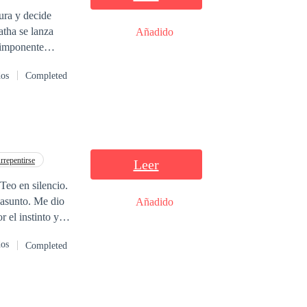
ura y decide
atha se lanza
Añadido
 imponente
a él.
dos
Completed
rrepentirse
Leer
Teo en silencio.
 asunto. Me dio
Añadido
 el instinto y
o, con una
dos
Completed
o, no pasó mucho
ropeas, y se fue
Alejandro. Me
 por qué no