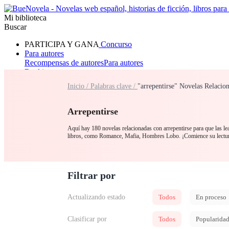
Mi biblioteca
Buscar
PARTICIPA Y GANA
Concurso
Para autores
Recompensas de autores
Para autores
Ranking
Navegar
Inicio /
Palabras clave /
"arrepentirse" Novelas Relacio
Novelas
Cuentos Cortos
Todos
Romance
Hombre lobo
Mafia
Sistema
Fantasía
Urbano
LG
Arrepentirse
Aquí hay 180 novelas relacionadas con arrepentirse para que las lea
libros, como Romance, Mafia, Hombres Lobo. ¡Comience su lectur
Filtrar por
Actualizando estado
Todos
En proceso
Clasificar por
Todos
Popularida