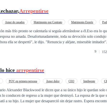
Rechazar,
Arrepentirse
Amor de casados
Matrimonio por Contrato
Matrimonio Exprés
Pod
POV en primera persona
Amor dulce
Cazador
ón más frío pronto se calentaría si seguía aferrándose a él.Eso era lo que
u esposa no amada. Desafortunadamente, toda su devoción solo condujo 
ora ella se despertó", le dijo. "Renuncia y aléjate, miserable imitador
o porque necesitaba que ella hiciera algo que solo un impostor podría hace
9
152
hica de sus sueños.Deirdre McKinnon fue condenada a la perdición. Perd
ambién su cara por la violencia. Perdió la capacidad de ver.Fueron dos 
in, algo murió dentro de su corazón. Dos años después, se encontró con
 lo hice
arrepentirse
Brighthall la conoció por pura casualidad, un nuevo sentimiento nació
medios demasiado terribles, ningún plan bastante turbio, no si eso signi
zón de Deirdre. Y, sin embargo, ella simplemente se negaba a amarlo m
POV en primera persona
Amor dulce
CEO
Inteligente
C
McKinnon? ¿Qué debo hacer para que volvamos a los buenos viejos tie
endido
Arrepentimiento
ario Alexander Blackwood le dicen que a su único hijo le quedan solo
 "¡Te daré todo lo que tengo!".“Me diste una baratija de cobre hace dos
en de regreso a la mujer que destruyó. La esposa de la que se divorció. La
 un anillo de bodas y, sin embargo, lo cuidaba como si fuera la joya má
dejar rastro. Espera encontrar a la Raina
 ahora? Nada de lo que puedas darme valdría ni remotamente la pena. N
, ha amasado una