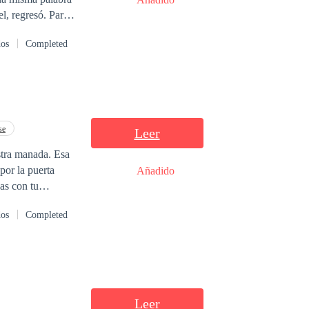
l, regresó. Para
ar de mi madre a
dos
Completed
ton para casarme
se
Leer
a manada. Esa
Añadido
dos
Completed
vengando de ella.
verás cuando te
Leer