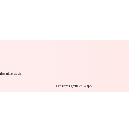
 Romance
Sci-Fi
Guerra
Otros
arios géneros de
Lee libros gratis en la app