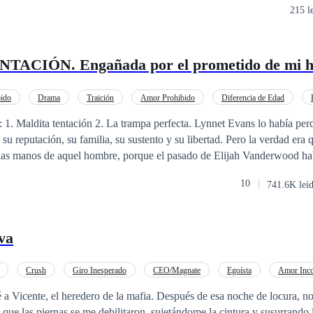
215 l
rás, el mismo día en que dio a luz a sus gemelos, Raina
u matrimonio. Perdió el derecho a criar a su hijo recién nacido. Sin n
nstruyó una nueva vida, una en la que Alexander jamás podría alcanzarla. Ahor
ACIÓN. Engañada por el prometido de mi 
hijo al que ella ha llorado
uesta que descubre sobre el pasado, sale a la luz una mentira aún más 
ido
Drama
Traición
Amor Prohibido
Diferencia de Edad
cio es mucho más oscura de lo que cualquiera de los dos imaginó. Salvar a Liam
ntación 2. La trampa perfecta. Lynnet Evans lo había perdido todo en unos
das del pasado... O podría destruir la vida que Raina luchó tanto por
 su reputación, su familia, su sustento y su libertad. Pero la verdad era
 las manos de aquel hombre, porque el pasado de Elijah Vanderwood hab
 en él para convertirlo en un magnate cruel y desconfiado. Seguro de q
10
741.6K leí
 manipuladora, Elijah está listo para tejer su propia red de castigos, de
almente a quién está engañando, a quién está lastimando, y mucho menos
e eso.
va
Crush
Giro Inesperado
CEO/Magnate
Egoísta
Amor Inco
a
Arrepentirse
Diferencia de Edad
 a Vicente, el heredero de la mafia. Después de esa noche de locura, 
 que las piernas se me debilitaron, sujetándome la cintura y susurrando