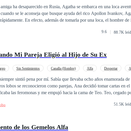
erdiste».
amiga ha desaparecido en Rusia, Agatha se embarca en una loca avent
, cuando se le aconseja que busque ayuda del rico Apollon Ivankov, Ag
rápidamente. En efecto, además de tomarla por una loca, el hombre de
n ella una fascinación que la perturba y la empuja irresistiblemente haci
9.6
88.7K leí
ndo Mi Pareja Eligió al Hijo de Su Ex
rgo
Sin Sentimientos
Canalla (Hombre)
Alfa
Despertar
A
siempre sintió pena por mí. Sabía que llevaba ocho años enamorada de 
os lobos se reconocieron como parejas, Ana decidió tomar cartas en el
ficaba las feromonas y me empujó hacia la cama de Teo. Teo, cegado por
ma, me reclamó con una pasión casi salvaje. A la mañana siguiente, Te
51.5K leí
Lobo
a sangre, aceptó llevar a cabo la ceremonia de marcaje. Después de es
 alejara de mí. Me dijo que tenía que atender asuntos en las manadas eu
uera por cinco años. Durante todo ese tiempo, crie sola a nuestro hijo, 
ento de los Gemelos Alfa
de que, algún día, Teo volvería. Pero jamás lo hizo. Cuando le pregunté