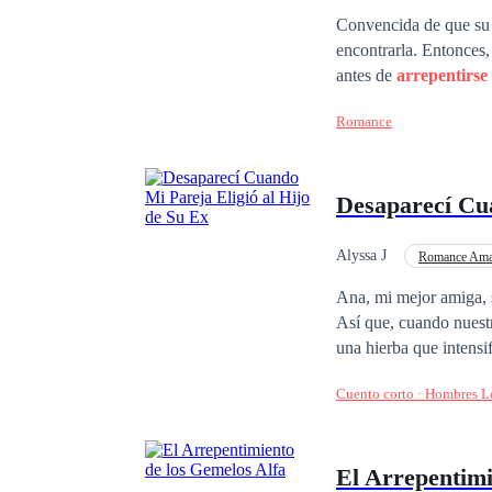
des cuenta de lo que p
Convencida de que su 
encontrarla. Entonces
antes de
arrepentirse
complexión despierta e
Romance
Desaparecí Cua
Alyssa J
Romance Ama
Ana, mi mejor amiga, 
Así que, cuando nuestr
una hierba que intensi
embriagado por mi aro
Cuento corto · Hombres 
frialdad que me heló l
tiempo antes de que se
así, sin más. Estuvo f
El Arrepentimi
aferré a la esperanza 