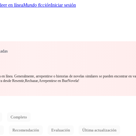
Mundo ficción
Iniciar sesión
nadas
BTQ+
YA/TEEN
Paranormal
Misterio/Thriller
Oriental
Juegos
Historia
MM
 en línea. Generalmente, arrepentirse o historias de novelas similares se pueden encontrar en v
a desde Resentir,Rechazar,Arrepentirse en BueNovela!
Completo
d
Recomendación
Evaluación
Última actualización