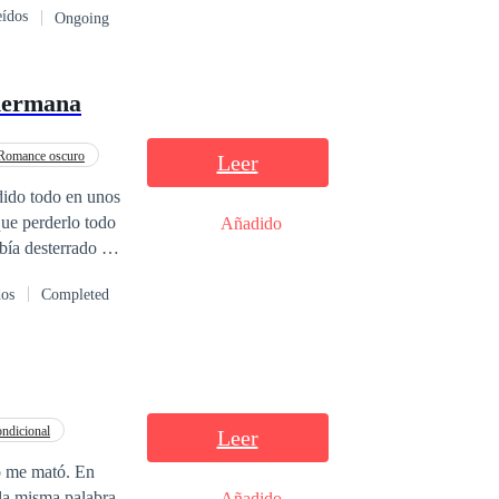
eídos
Ongoing
ada por lo que
a, el
hermana
devastadora, y la
Romance oscuro
Leer
 que perderlo todo
Añadido
ía desterrado al
ue ha caído en la
dos
Completed
 desprecio y de
 cuánto la vida
ndicional
Leer
no me mató. En
 la misma palabra
Añadido