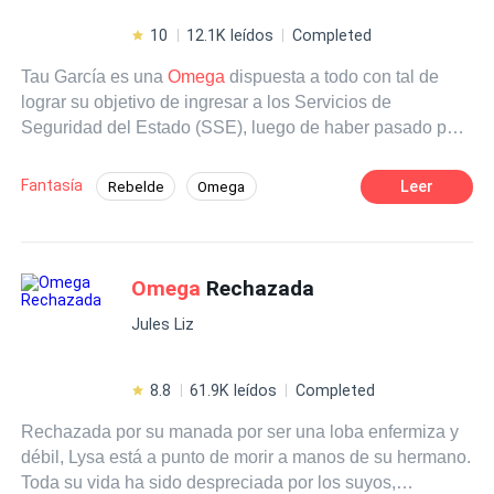
10
12.1K leídos
Completed
Tau García es una
Omega
dispuesta a todo con tal de
lograr su objetivo de ingresar a los Servicios de
Seguridad del Estado (SSE), luego de haber pasado por
el Ejército. Se deberá enfrentar a diversos obstáculos y
tratará de ignorar tanto su naturaleza, como al Alfa que
Fantasía
Leer
Rebelde
Omega
aparece en su vida, para lograr su sueño.
Poder Femenino
Contemporánea
Ritmo Rápido
Independiente
Omega
Rechazada
Jules Liz
8.8
61.9K leídos
Completed
Rechazada por su manada por ser una loba enfermiza y
débil, Lysa está a punto de morir a manos de su hermano.
Toda su vida ha sido despreciada por los suyos,