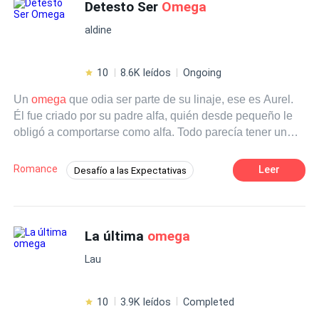
Detesto Ser
Omega
aldine
10
8.6K leídos
Ongoing
Un
omega
que odia ser parte de su linaje, ese es Aurel.
Él fue criado por su padre alfa, quién desde pequeño le
obligó a comportarse como alfa. Todo parecía tener un
buen transcurso hasta que el día de revelación de linajes,
la Luna puso a Aurel como
omega
; todo su mundo se
Romance
Leer
Desafío a las Expectativas
derrumbo y recibió la espalda de su familia. Stephen es
Aventurera
De Odio al Amor
Omega
un alfa que ha estado enamorado de Aurel incluso antes
de saber el linaje al que pertenecia, pero Aurel no planea
Alfa
Diferencia de Edad
Comedia
caer ante los encantos del alfa y Stephen está dispuesto
La última
omega
Contemporánea
Rebelde
a todo para que vuelva a ser feliz.
Lau
10
3.9K leídos
Completed