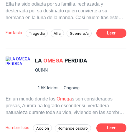
Ella ha sido odiada por su familia, rechazada y
desterrada por su destinado quien convierte a su
hermana en la luna de la manda. Casi muere tras este
suceso, pero milagrosamente despierta en una
habitación desconocida. No sabe qué va ha hacer ahora
Fantasía
Leer
Tragedia
Alfa
Guerrero/a
ni como será su vida. ¿Qué hará cuando su destinado
Venganza
Rechazo
vuelva a buscarla? ¿Lo dejará entrar nuevamente en su
corazón o vendrá un nuevo amor a sanar las heridas de
su corazón?
LA
OMEGA
PERDIDA
QUINN
1.5K leídos
Ongoing
En un mundo donde los
Omega
s son considerados
presas, Aurora ha logrado esconder su verdadera
naturaleza durante toda su vida, viviendo en las sombras
para evitar ser capturada. Sin embargo, su secreto es
revelado por un Alfa despiadado y peligroso, quien no
Hombre lobo
Leer
Acción
Romance oscuro