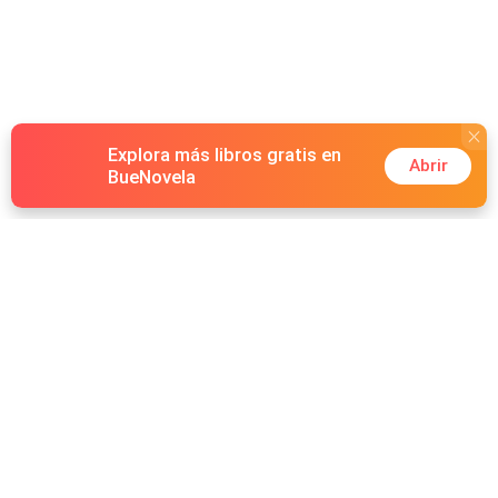
Explora más libros gratis en
Abrir
BueNovela
Hot Genres
Romance
Recursos
Hombre lobo
Palabras clave
Redes Sociales
Mafia
Búsquedas calientes