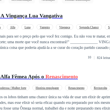
: A Vingança Lua Vangativa
o
Alfa
Luna
Vampiro
Vingança
Segunda Chance
S
ais para ser o preço pelo que você fez comigo. Eu não vou te matar, e
 morte; uma morte que você nunca encontrará!” ______________ VIN
a única coisa que poderia ajudá-la a se curar do coração partido causado
amada melhor amiga. E essa vingança seria servida fria. A vida de Elo
10
824 leitu
uas pessoas que ela mais amava na vida a traíram da forma mais cruel 
elas pessoas que considerava família, ela recebe uma segunda chance de
tempo, para quando tudo aconteceu. Ela não está disposta a desperdiçar
 Alfa Fêmea Após o
Renascimento
agora sabe de tudo e vai garantir que todos paguem pelo que fizeram. 
ncontra o amor em alguém que nunca esperou, especialmente alguém a
passada? Será que ela encontrará o amor ou será consumida por sua b
poderosa / Mulher forte
História empolgante
Renascimento
Reviravolta
ça
Contra-ataque
Arrependimento
os os lobos tinham uma chance única na vida de usar um elixir de apri
des, mas esse elixir só seria eficaz quando era preparado por nós mesmos. Na m
eu fosse uma Ômega normal, trabalhei dia e noite preparando meu elixir