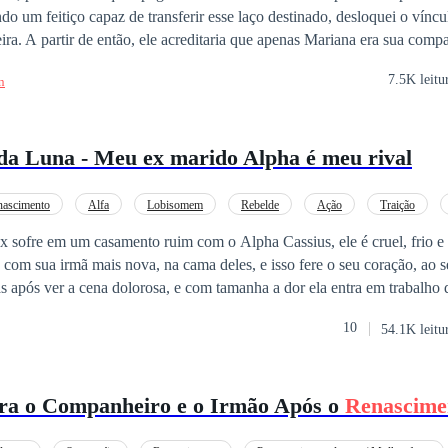
do um feitiço capaz de transferir esse laço destinado, desloquei o víncu
ra. A partir de então, ele acreditaria que apenas Mariana era sua comp
e ele percebesse, alterei o nome no convite da cerimônia de marcação e
7.5K leitu
n
róprias mãos, o vestido luxuoso que havia sido confeccionado ao long
iana desciam ao Território Sul para inspeções, ocupando em nome do
lcateia, e escrevendo a carta de recomendação de Mariana para a Univ
da Luna - Meu ex marido Alpha é meu rival
oltei para os estudos avançados em Harvard. Na minha vida passada,
e ajoelhou diante de mim com filhos e netos, implorando para que eu re
os — apenas para que, após a morte, pudesse ser enterrado ao lado de
nascimento
Alfa
Lobisomem
Rebelde
Ação
Traição
 nunca mais abandonarei o meu futuro por ninguém. Desta vez, entrarei
lerado
ux sofre em um casamento ruim com o Alpha Cassius, ele é cruel, frio e
tigiadas, serei o meu próprio orgulho e jamais olharei para trás.
s com sua irmã mais nova, na cama deles, e isso fere o seu coração, ao s
as após ver a cena dolorosa, e com tamanha a dor ela entra em trabalho 
 ela tem uma segunda chance, Lux renasce em um novo
10
54.1K leitu
ova vida. Ela faz parte de uma matilha inimiga a do seu ex marido, e 
nhece o líder da matilha: Alpha Zane Quimby, eles
is os dois são predestinados. Juntos, enfrentarão a fúria de Cassius, p
ra o Companheiro e o Irmão Após o
Renascime
com a matilha de Zane.