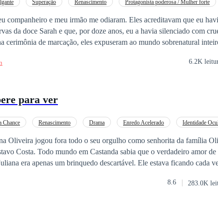
lgante
Superação
Renascimento
Protagonista poderosa / Mulher forte
Contra-ataque
Vingança
Traição
Luna
eu companheiro e meu irmão me odiaram. Eles acreditavam que eu hav
rvas da doce Sarah e que, por doze anos, eu a havia silenciado com cru
a cerimônia de marcação, eles expuseram ao mundo sobrenatural intei
a não passa de uma tirana que atormenta seus companheiros de alcateia
6.2K leitu
n
de ervas de Sarah! Mas Sarah, entre lágrimas, sorriu docemente: — A f
ao menos salvou nossos lobos do veneno da prata, que diferença faz q
ornou o anjo misericordioso da alcateia. Eu fui condenada por milhares, a
ere para ver
mou água prateada sobre minha cabeça. No desespero, arrastei Sarah co
 olhos novamente, estava de volta ao meu segundo ano do ensino médio
ma lâmina de prata, enquanto sorria e perguntava: — Já pensou em co
a Chance
Renascimento
Drama
Enredo Acelerado
Identidade Ocu
o de mim se quebrou. Meu poder de Alfa explodiu, forçando-a de joelh
na Oliveira jogou fora todo o seu orgulho como senhorita da família Oli
 mostrar o que são cortes de verdade.
ustavo Costa. Todo mundo em Castanda sabia que o verdadeiro amor de
uliana era apenas um brinquedo descartável. Ele estava ficando cada v
epois de sugar tudo o que podia dela, viu ela morrer na mesa de cirurgi
8.6
283.0K lei
ta determinada a se livrar de Gustavo, fechando um acordo de divórcio
ava até a morte, de repente mudou de atitude. Enquanto ele implorava p
para ele e se jogou nos braços do inimigo dele. - Está vendo só? Essa é