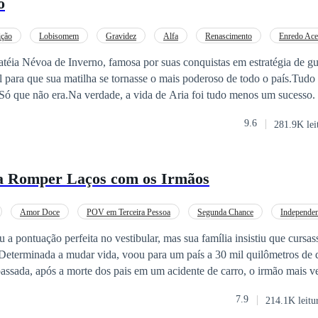
o
na. - Prazer, ex-marido de Juliana. – Cumprimentou Alexandre.
ição
Lobisomem
Gravidez
Alfa
Renascimento
Enredo Ace
Aventura
Luna
atéia Névoa de Inverno, famosa por suas conquistas em estratégia de gu
nasse o mais poderoso de todo o país.Tudo em sua vida
.. Só que não era.Na verdade, a vida de Aria foi tudo menos um sucesso.
 abusivo companheiro Alfa e sua amante. Um companheiro que nunca a
9.6
281.9K lei
eles crescer, suas opções eram fugir ou morrer tentando manter sua pos
 história de como Aria mexe com o coração fechado de seu companheiro
onda.Não, esta é a história de como Aria morreu.Quando a oportunidade
a Romper Laços com os Irmãos
a alcança... ela aceitará?...Ou está fadada a reviver seus erros?"...E se
Você permanecerá no Abismo, revivendo para sempre suas memórias te
agens que me atormentavam, me mostrando como eu morria, uma vez e 
Amor Doce
POV em Terceira Pessoa
Segunda Chance
Independen
ma estratégia mental para que eu tivesse um gostinho de como seria se 
ou a pontuação perfeita no vestibular, mas sua família insistiu que cursa
o ser Luna novamente... e eu não quero ser a companheira de Aleric," 
eterminada a mudar vida, voou para um país a 30 mil quilômetros de d
mim mesma por estar negociando com uma Deusa. Mas eu não conseguia 
assada, após a morte dos pais em um acidente de carro, o irmão mais v
arecia estranho."Esse é o destino que eu escolhi para você.""Eu não ac
 filha do motorista culpado, e a apresentou como nova "irmã" da família. Scar
que há algo que você não está me dizendo. Uma razão pela qual você p
7.9
214.1K leitu
tudo para irmãos. Porém, mas bondade foi recompensada com traições.
 silêncio, seus olhos prateados me olhando com cautela."... Então eu est