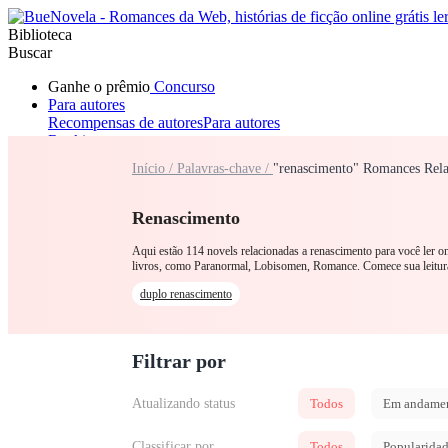
Biblioteca
Buscar
Ganhe o prêmio
Concurso
Para autores
Recompensas de autores
Para autores
Ranking
Navegar
Início /
Palavras-chave /
"renascimento" Romances Rela
Novelas
Contos Curtos
Todos
Romance
Lobisomem
Máfia
Sistema
Fantasia
Urbano
LGB
Renascimento
Aqui estão 114 novels relacionadas a renascimento para você ler o
livros, como Paranormal, Lobisomen, Romance. Comece sua leitu
duplo renascimento
Filtrar por
Atualizando status
Todos
Em andame
Classificar por
Todos
Popularida