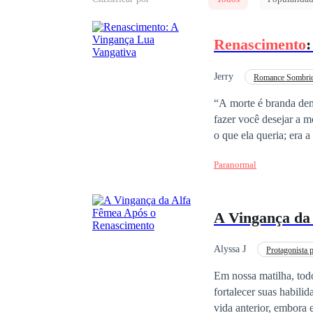
Renascimento
Jerry
Romance Sombri
“A morte é branda dem
fazer você desejar a
o que ela queria; era 
noivo e sua autoprocl
Paranormal
inesperado quando as d
injustamente e morta p
dois anos de volta no 
A Vingança da
oportunidade, porque 
acontece quando ela e
machucou em sua vida 
Alyssa J
Protagonista 
vingança?
Hipócrita
Vingan
Em nossa matilha, tod
fortalecer suas habilida
vida anterior, embora 