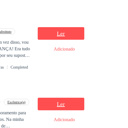
ubstituto
Ler
m vez disso, vou
GANÇA! Era tudo
Adicionado
 por seu suposto
ra tomou um rumo
ras
Completed
possível. Tratada
 viver e é levada
 essa
Mas o que
 quem ela
usca por
Excêntrico(a)
Ler
moramento para
inha
Adicionado
 de