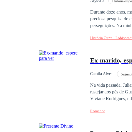
Alyssa J
História empo
Bad boy da escola
Durante doze anos, m
preciosa pesquisa de e
perseguições. Na minh
supostos crimes. — El
História Curta · Lobisome
que roubou a fórmula 
importa mais… Se ela 
já a perdoei. Ela se t
Ex-marido, esp
lobo que salvei derra
morte. Quando abri os
o próprio braço com u
Camila Alves
Segund
desculpas? Algo dentr
Rebelde
Na vida passada, Julia
lâmina: — Deixe eu te
rastejar aos pés de G
Viviane Rodrigues, e J
cheio dela, até que, d
Romance
renascida, Juliana vol
marido que antes a odi
Juliana deu as costas 