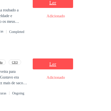
Ler
ia roubado a
eldade e
Adicionado
ro os meus
 e de uma ladra
ras
Completed
órmula já não
uem a criou? Eu
té que o próprio
migo para a
. Sarah cortava
mo vai me pedir
lta
CEO
Ler
os. Peguei a
veira para
 Gustavo era
Adicionado
ez mais de saco
a. Uma vida
turas
Ongoing
 com ele. Mas o
ara voltar,
 a minha nova