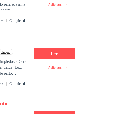
lo para sua irmã
Adicionado
anheira
 entreguei a
ras
Completed
o de meio ano.
 Alfa a vaga
ersidade Emory no
 após vinte anos
movesse o nosso
 Mariana.
Traição
Ler
 nas
 impiedoso. Certo
er traída. Lux,
Adicionado
de parto
ras
Completed
tem a chance de
or querer acabar
nto