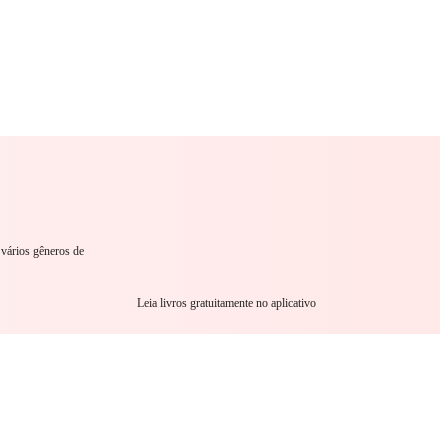
omance
Sci-Fi
Guerra
Outro
 vários gêneros de
Leia livros gratuitamente no aplicativo