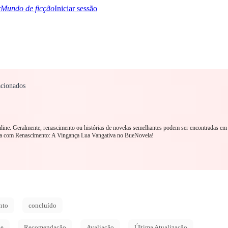
Mundo de ficção
Iniciar sessão
cionados
TQ+
YA/TEEN
Paranormal
Mistério/Thriller
Oriental
Jogos
História
MM R
nline. Geralmente, renascimento ou histórias de novelas semelhantes podem ser encontradas em
ra com Renascimento: A Vingança Lua Vangativa no BueNovela!
nto
concluído
de
Recomendação
Avaliação
Última Atualização