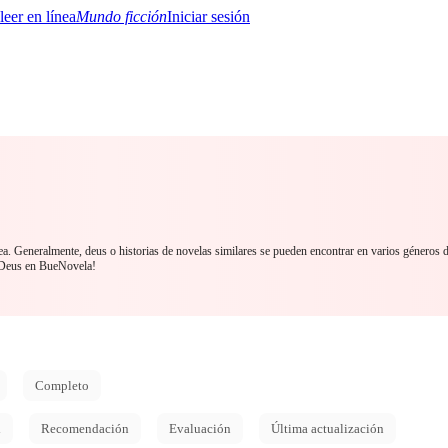
Mundo ficción
Iniciar sesión
BTQ+
YA/TEEN
Paranormal
Misterio/Thriller
Oriental
Juegos
Historia
MM
ea. Generalmente, deus o historias de novelas similares se pueden encontrar en varios géneros 
e Deus en BueNovela!
Completo
d
Recomendación
Evaluación
Última actualización