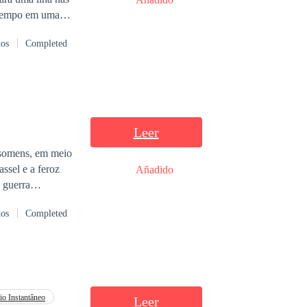
m tempo em uma
da relação. Ele é
dos
Completed
 que mudará a
tre sonhos,
Leer
isomens, em meio
ssel e a feroz
Añadido
 guerra
dos
Completed
io Instantâneo
Leer