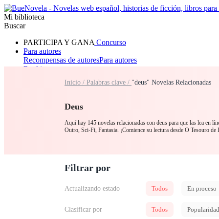
Mi biblioteca
Buscar
PARTICIPA Y GANA
Concurso
Para autores
Recompensas de autores
Para autores
Ranking
Navegar
Inicio /
Palabras clave /
"deus" Novelas Relacionadas
Novelas
Cuentos Cortos
Todos
Romance
Hombre lobo
Mafia
Sistema
Fantasía
Urbano
LG
Deus
Aquí hay 145 novelas relacionadas con deus para que las lea en lín
Outro, Sci-Fi, Fantasia. ¡Comience su lectura desde O Tesouro d
Filtrar por
Actualizando estado
Todos
En proceso
Clasificar por
Todos
Popularida