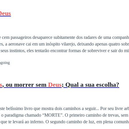
Deus
 cem passageiros desaparece subitamente dos radares de uma companh
s, a aeronave cai em um inóspito vilarejo, deixando apenas quatro sobr
us instintos, eles tentarão encontrar formas de sobreviver e sair do mis
 O que eles não imaginavam, porém, é que se encontrariam envolvidos
going
 um misterioso tesouro, que colocaria à prova a sua fé e seu caráter.
s
, ou morrer sem
Deus
; Qual a sua escolha?
te belíssimo livro que mostra dois caminhos a seguir... Por seu livre arb
o o paradigma chamado “MORTE”. O primeiro caminho de trevas, sem 
que te levará ao inferno. O segundo caminho de luz, em plena comunh
romessa de gozo de vida eterna! Venha descobrir dentro de cada capítu