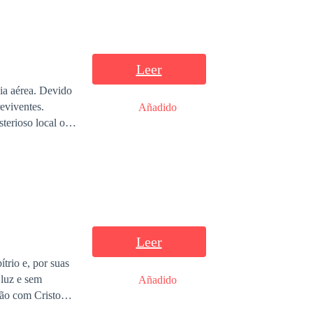
Leer
ia aérea. Devido
eviventes.
Añadido
terioso local o
 em uma missão
Leer
ítrio e, por suas
luz e sem
Añadido
ão com Cristo
lo deste livro. O