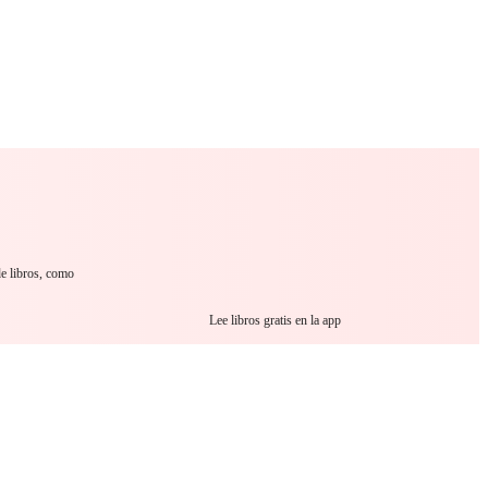
 Romance
Sci-Fi
Guerra
Otros
de libros, como
Lee libros gratis en la app