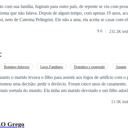
Casamento por Contrato
o com sua família, fugiram para outro país, de repente se viu com pesso
idioma que não falava. Depois de algum tempo, com apenas 19 anos, ac
, neto de Caterina Pellegrini. Ele não a ama, ela aceita se casar com e
da. Ele se casou com ela por obrigação, não por amor, um mal-entendi
9.6
232.2K leí
refletirá em uma união cheia de infidelidades, maus-tratos e desilusões. Depois
samento envolvido sob a sombra de outra mulher, Guadalupe finalmente
á uma surpresa e se negará a isso, mas um evento infeliz fará com que a
r
stia, tristeza e solidão
sma e voltar à luz. Talvez agora não esteja sozinha, talvez haja algué
Romance doloroso
Laços Familiares
Dramático e exagerado
Amante
ando há bons
Lúcido(a) e independente
Crescimento feminino
Traição
Família Arrepen
uanto o marido levava o filho para assistir aos fogos de artifício com o
, mas continuarão de pé. A vida te manda 3 amores: aquele que te ensina
 tomou uma decisão: pedir o divórcio. Foram cinco anos de casamento. 
 era para você mas que gostaria que fosse, e aquele que você não espe
mais sortuda do mundo. Ela tinha um marido devotado e um filho adoráv
as feridas e te fazendo feliz.
rdade. O coração do marido nunca deixou de pertencer à primeira namor
13.5K leí
iela deu à luz com tanto sacrifício parecia ansioso para encontrar outr
arido e do filho. Se não ela podia conquistar o coração deles, então el
EO Grego