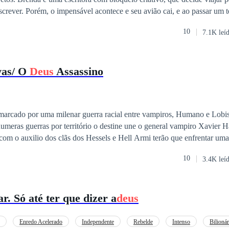
escrever. Porém, o impensável acontece e seu avião cai, e ao passar u
ca assim. Se vê presa com uma criatura que inicia com ela uma conturba
10
7.1K leí
erioso, proibido e com revelações sombrias. Anubis é um juiz quente
ira vez tentará viver
missão. Ele pretende consumir a alegria e amor que Brenda oferece. En
vas/ O
Deus
Assassino
as familiares e momentos tórridos de prazer, um futuro os aguarda.
arcado por uma milenar guerra racial entre vampiros, Humano e Lob
umeras guerras por território o destine une o general vampiro Xavier Ha
 com o auxilio dos clãs dos Hessels e Hell Armi terão que enfrentar uma
ontra uma criatura quase divina!
10
3.4K leí
r. Só até ter que dizer a
deus
Enredo Acelerado
Independente
Rebelde
Intenso
Bilionár