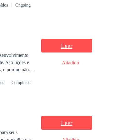
eídos
Ongoing
Leer
desenvolvimento
es e
Añadido
dos
Completed
Sara, com Jó e
Leer
ara uma ilha nas
Añadido