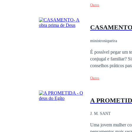
Outro
que você deseja. Afina
CASAMENTO- 
ministrosiqueira
É possível pegar um te
conjugal e familiar? Sim,
conselhos práticos para auxiliar a v
dizer que também é uma orientaç
Outro
na possibilidade de um casamento. Preparar os jovens casais para os e
é um bom início, afinal, s
começaremos a aprende
A PROMETID
sua mulher, Ló e sua m
J. M. SANT
Uma jovem mulher contida, fe
pensamentos mais secre