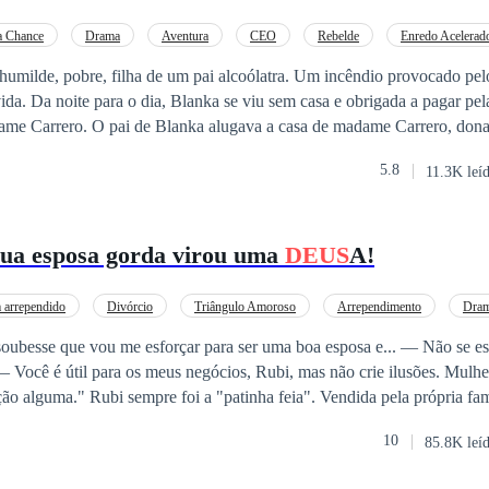
a Chance
Drama
Aventura
CEO
Rebelde
Enredo Acelerad
umilde, pobre, filha de um pai alcoólatra. Um incêndio provocado pe
da. Da noite para o dia, Blanka se viu sem casa e obrigada a pagar pel
ame Carrero. O pai de Blanka alugava a casa de madame Carrero, don
óximo à cidade. Para não ficar no prejuízo com o incêndio da casa, ma
5.8
11.3K leí
dá-la para a cadeia, se não assumisse o prejuízo. Madame Carrero v
eu bordel, por ela ser linda e nunca ter se relacionado com nenhum ho
 Carrero sugere leiloar a pureza de Blanka. Sozinha, sem ninguém, se
ua esposa gorda virou uma
DEUS
A!
esa, Blanka cede a chantagem de madame Carrero. E o maior lance no lei
Giannis, um grego belo e dominador, que está disposto a ir pra cama com ela! "A
Deus
a do 
hot. Tem mistério, drama, ambição. O romance aborda também o amor
arrependido
Divórcio
Triângulo Amoroso
Arrependimento
Dra
de estimação.
Comédia
CEO
Arrogante
que vou me esforçar para ser uma boa esposa e... — Não se esforce. — Ele me
 — Você é útil para os meus negócios, Rubi, mas não crie ilusões. Mul
ndida pela própria família falida para o
tt, ela sabia qual era o seu papel: ser a esposa invisível de Ares Becke
10
85.8K leí
os para afastar caçadoras de fortuna e garantir seu testamento. Humilhada e
e núpcias, Rubi aceitou as regras de Ares: Sem intimidade e um divórc