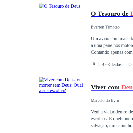
O Tesouro de
Everton Timóteo
Um avião com mais de
a uma pane nos motore
Contando apenas com se
mais rápido possível.
10
4.6K leídos
On
que girava em volta de
Viver com
Deu
Marcelo do livro
Venha viajar dentro des
escolhas. E quebrand
salvação, um caminho 
Jesus... Aonde a uma p