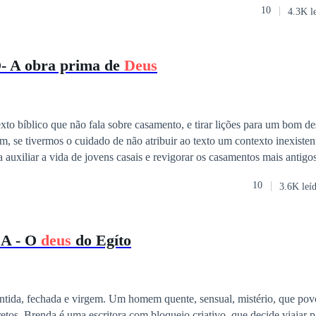
10
4.3K l
l... Qual a sua escolha?
A obra prima de
Deus
xto bíblico que não fala sobre casamento, e tirar lições para um bom 
 se tivermos o cuidado de não atribuir ao texto um contexto inexistente. São liçõ
ida de jovens casais e revigorar os casamentos mais antigos, e porque não
ão aos casais de namorados e noivos que estão pensando de forma mais séria
10
3.6K leí
ventuais problemas e situações adversas
abemos bem que a prevenção é muito mais eficaz que a cura. Partindo do Gênesis
r o que fazer e o que não fazer, com a vida de Adão e Eva, Abraão e 
A - O
deus
do Egíto
ulher, entre tantos outros personagens e situações bíblicas.
chada e virgem. Um homem quente, sensual, mistério, que povoara seus
tos. Brenda é uma escritora com bloqueio criativo, que decide viajar p