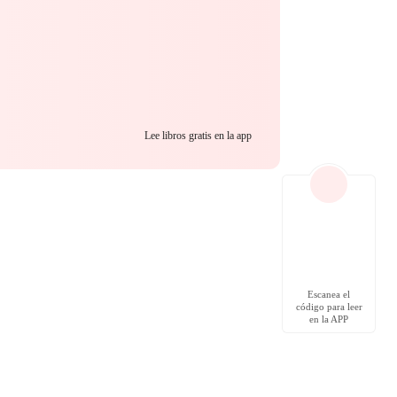
Lee libros gratis en la app
Escanea el
código para leer
en la APP