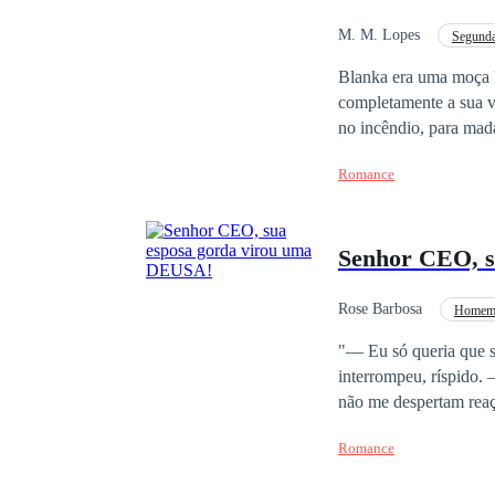
M. M. Lopes
Segund
Blanka era uma moça h
completamente a sua vi
no incêndio, para mad
prestigiado bordel, pr
Romance
ameaça Blanka, em man
mina de ouro para o s
perda da casa, madame
Senhor CEO, s
morar, para não ir pr
é apenas um romance 
Rose Barbosa
Homem 
por Zeus, seu animal 
Enredo Acelerado
"— Eu só queria que soubesse 
interrompeu, ríspido.
não me despertam reação alguma." Rubi sempre foi a "patinha feia". Ve
poderoso império Becke
Romance
de uma mulher sem atrativ
desprezada na noite d