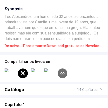
Synopsis
Téo Alexandros, um homem de 32 anos, se encantou a
primeira vista por Camila, uma jovem de 19 anos, que
trabalhava num quiosque em uma ilha grega. Ela tentou
resistir, mas ele com sua sensualidade a subjulgou. Os
dois namoraram e em poucos dias ele a pediu em
casamento. Mas na festa de seu casamento ele ouve
De noiva... Para amante Download gratuito de Novelas Online em PDF
uma conversa, e descobre que o interesse dela nele era
apenas financeiro. Para lhe dar uma lição ele resolve
raptá -la e fazê-la sua amante. Ela tenta se livrar dele,
Compartilhar os livros em:
mas descobre tarde demais que não conseguirá se livrar
desse grego sedutor e tirano. ROMANCE DARK
Catálogo
14 Capítulos
Capítulo 1