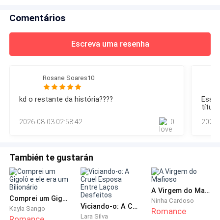
Droga! Ela só tem 18 anos. É praticamente uma jovem
homens com dinheiro vê em você – ele me olha com
recém-saída da adolescência. Me sinto
Comentários
repúdio – Você nem é tão bonita assim._ Turco... – minha
mãe tenta fazê-lo calar, mas de nada adianta porque ele
continua._ Quem s
Escreva uma resenha
Rosane Soares10
kd o restante da história????
Esses
títul
caso 
2026-08-03 02:58:42
0
2023-
También te gustarán
A Virgem do Mafioso
Comprei um Gigolô e ele era um Bilionário
Ninha Cardoso
Viciando-o: A Cruel Esposa Entre Laços Desfeitos
Kayla Sango
Romance
Lara Silva
Romance