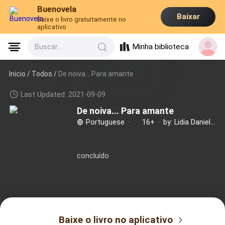
Buenovela
Baixar
Baixe o livro gratuitamente no
aplicativo
Minha biblioteca
Buscar...
Inicio /
Todos
/
De noiva... Para amante
Last Updated: 2021-09-09
De noiva... Para amante
Portuguese
·
16+
·
by: Lidia Danielle Alberti
concluído
Baixe o livro no aplicativo