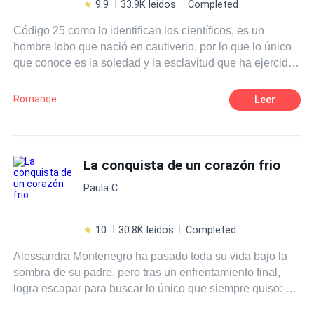
9.9
33.9K leídos
Completed
Código 25 como lo identifican los científicos, es un
hombre lobo que nació en cautiverio, por lo que lo único
que conoce es la soledad y la esclavitud que ha ejercido
el centro de experimentación Hölle apodado como el
averno. Pero cuando ya no le ve sentido a su existencia,
Romance
Leer
cuando ya se le agotan las esperanzas, decide rendirse
en una de las pruebas más dolorosas que ha sido
enfrentado, a sus propios hermanos lobos. Al negarse y
contradecir a esos seres crueles que lo mantienen
La conquista de un corazón frio
prisionero, termina siendo sometido a grandes torturas
Paula C
infernales, que lo dejan moribundo. Creyendo que ese
era su fin, no esperaba nada más que la muerte, para que
así, terminará de una vez su calvario. Pero lo que él no
10
30.8K leídos
Completed
sabía ni esperaba era que el destino le tenía preparado
Alessandra Montenegro ha pasado toda su vida bajo la
otro camino, en el cual aparecería una chica tan fuerte
sombra de su padre, pero tras un enfrentamiento final,
como sus convicciones, que haría hasta lo imposible por
logra escapar para buscar lo único que siempre quiso: a
salvarlo.
Rodrigo Álvarez. Sin embargo, para acercarse al