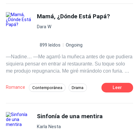
Demonio
Venganza
Superpoder
Mamá, ¿Dónde Está Papá?
Relación oculta
Dara W
899 leídos
Ongoing
—Nadine… —Me agarró la muñeca antes de que pudiera
siquiera pensar en entrar al restaurante. Su toque solo
me produjo repugnancia. Me giré mirándolo con furia. —
Adrián, aléjate de mi vida. Pero sus siguientes palabras
me hicieron resoplar y maldecirlo entre dientes. —No
Romance
Leer
Contemporánea
Drama
tienes derecho a decidir eso por mí… Porque no me voy,
Segunda Oportunidad
Relación oculta
Nadine. No te voy a dejar ni a ti ni a nuestro bebé. Esta
vez no. ** Nadine Harper creía que su historia de amor
Independiente
con el multimillonario Adrian Blackwell había terminado.
Sinfonía de una mentira
Había construido una vida tranquila lejos de su poderoso
Karla Nesta
mundo, decidida a dejar atrás el pasado. Pero cuando
Adrian reaparece inesperadamente, los muros que había