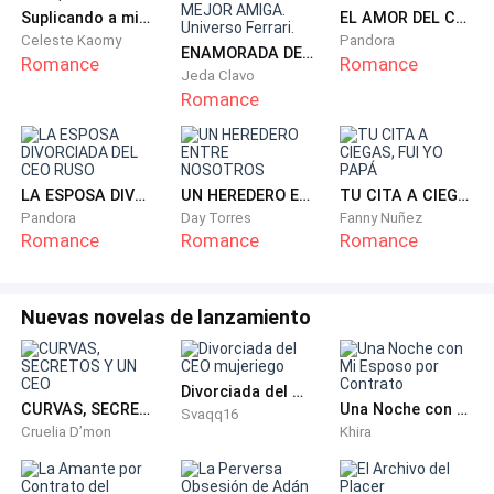
Suplicando a mi ex esposa doctora
EL AMOR DEL CEO CIEGO
con voz triste.
Celeste Kaomy
Pandora
ENAMORADA DEL PADRE DE MI MEJOR AMIGA. Universo Ferrari.
Romance
Romance
Vuelvo a rodar los ojos cuando me llama así. Que
Jeda Clavo
Romance
manía de decirme camionera, por todo eso de que
soy más grosería que persona —de eso sí soy
enteramente culpable— y por los tatuajes. En realidad,
el apodo completo es: ex-convicta-que-ahora-es-
LA ESPOSA DIVORCIADA DEL CEO RUSO
UN HEREDERO ENTRE NOSOTROS
TU CITA A CIEGAS, FUI YO PAPÁ
Pandora
Day Torres
Fanny Nuñez
camionera. Pero ella lo acorta así para que quepa en
Romance
Romance
Romance
una oración.
Si cuando yo lo digo, en esta familia lo que sobra es
Nuevas novelas de lanzamiento
talento.
— Pues yo a ti no— cruzo los brazos sobre el pecho—.
Divorciada del CEO mujeriego
CURVAS, SECRETOS Y UN CEO
Una Noche con Mi Esposo por Contrato
Porque cuando me vaya, ya nadie me pondrá apodos
Svaqq16
Cruelia D’mon
Khira
tan ofensivos, que golpean directamente mis dos
míseros tatuajes, mi vocabulario y forma de actuar—