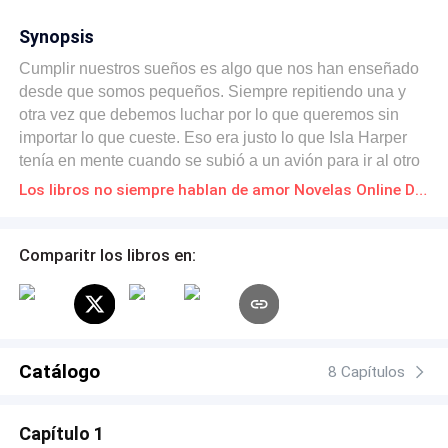
Synopsis
Cumplir nuestros sueños es algo que nos han enseñado
desde que somos pequeños. Siempre repitiendo una y
otra vez que debemos luchar por lo que queremos sin
importar lo que cueste. Eso era justo lo que Isla Harper
tenía en mente cuando se subió a un avión para ir al otro
extremo del país, para perseguir eso que tanto anhelaba.
Los libros no siempre hablan de amor Novelas Online Descarga gratuita de PDF
Lo que no se imaginó jamás era que, junto con los logros
de su naciente carrera como escritora vendrían muchas
cosas más, nuevas amistades, nuevos gustos, pero sobre
Comparitr los libros en:
todo, algo sobre lo que solamente había escrito y leído: el
amor. ¿Es posible que los sueños se cumplan? Pero,
sobre todo, ¿puede ir el amor de la mano de nuestros
deseos?
Catálogo
8 Capítulos
Capítulo 1