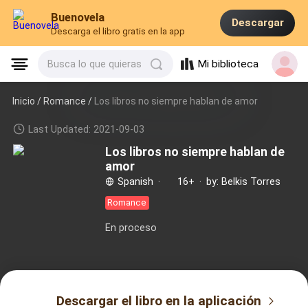
Buenovela
Descargar
Descarga el libro gratis en la app
Mi biblioteca
Busca lo que quieras
Inicio /
Romance
/
Los libros no siempre hablan de amor
Last Updated: 2021-09-03
Los libros no siempre hablan de
amor
Spanish
·
16+
·
by: Belkis Torres
Romance
En proceso
Descargar el libro en la aplicación