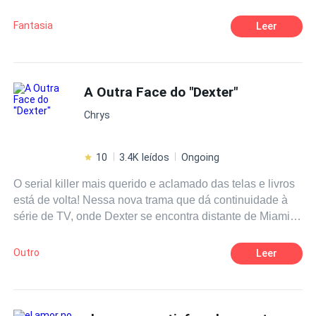
hominídeos selvagens querem levá-lo? Perto dali, um
grupo de ladrões procura por pedras encantadas que
Fantasia
Leer
valem uma fortuna. Missão simples: roubar, matar, voltar
sem contratempos, como sempre fazem. Não
imaginavam que esse dia seria diferente, que um homem
atormentado por pesadelos e sem memória, mudaria
A Outra Face do "Dexter"
suas vidas para sempre.
Chrys
10
3.4K leídos
Ongoing
O serial killer mais querido e aclamado das telas e livros
está de volta! Nessa nova trama que dá continuidade à
série de TV, onde Dexter se encontra distante de Miami e
dos holofotes, passando-se quase 1 ano de seu
desaparecimento, ele procura cultuar uma vida tranquila
Outro
Leer
longe dos crimes no leste americano. Acreditando que
seus problemas estariam resolvidos por estar longe da
agitada Miami, após algumas reviravoltas, Dexter acaba
participando de uma caçada juntamente com o FBI para