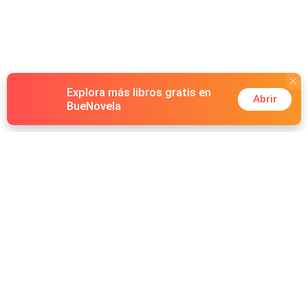
Explora más libros gratis en
Abrir
BueNovela
Hot Genres
Romance
Recursos
Hombre lobo
Palabras clave
Redes Sociales
Mafia
Búsquedas calientes