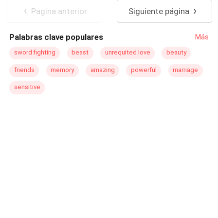
fiery personality has placed her into a situation that is
Pagina anterior
Siguiente página
forcing her to face everything she has escaped. How
much can one person endure before they give up?
Palabras clave populares
Más
sword fighting
beast
unrequited love
beauty
friends
memory
amazing
powerful
marriage
sensitive