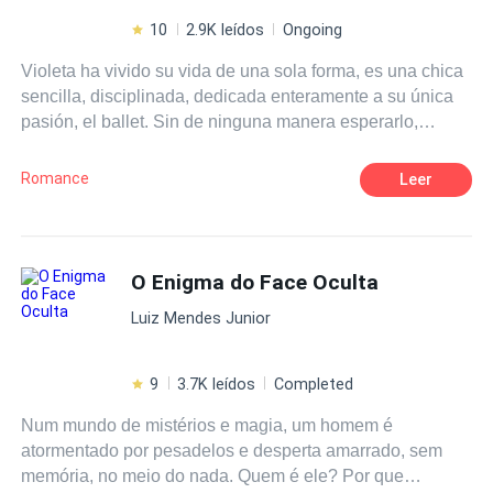
10
2.9K leídos
Ongoing
Violeta ha vivido su vida de una sola forma, es una chica
sencilla, disciplinada, dedicada enteramente a su única
pasión, el ballet. Sin de ninguna manera esperarlo,
conoce a un chico que pone su vida totalmente de
cabeza, obsequiandole nuevas experiencias, sin
Romance
Leer
embargo esos placeres vienen con un costo, un secreto,
el cual puede cambiar sus vidas para siempre.
O Enigma do Face Oculta
Luiz Mendes Junior
9
3.7K leídos
Completed
Num mundo de mistérios e magia, um homem é
atormentado por pesadelos e desperta amarrado, sem
memória, no meio do nada. Quem é ele? Por que