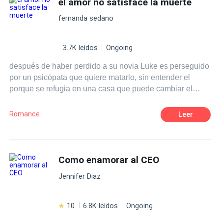
el amor no satisface la muerte
encontrar o assassino da cidade de Chesapeake.
fernanda sedano
Inspirada nos clássicos de Jeff Lindsay e Thomas Harris,
podemos acompanhar o encontro clássico de Dexter
Morgan com o Dr. Hannibal Lecter - o canibal. Os dois
3.7K leídos
Ongoing
gigantes do mundo dos assassinos em série, vivendo em
después de haber perdido a su novia Luke es perseguido
uma mesma realidade! Será capaz Dexter pôr em sua
por un psicópata que quiere matarlo, sin entender el
mesa um dos maiores vilões da literatura? Ou nesta
porque se refugia en una casa que puede cambiar el
caçada ele encontrará o verdadeiro mal que o levará para
destino de su vida, sin embargo cuando ya eres parte de
o seu fim? Venha descobrir, mas lembre-se! Não deixe
la lista de la muerte no hay forma de escapar
evidências!
Romance
Leer
Como enamorar al CEO
Jennifer Diaz
10
6.8K leídos
Ongoing