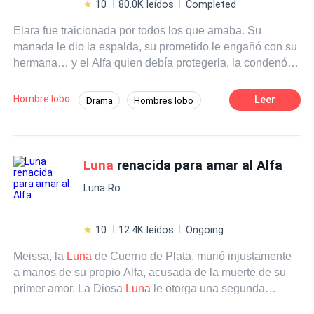
10
80.0K leídos
Completed
Elara fue traicionada por todos los que amaba. Su
manada le dio la espalda, su prometido le engañó con su
hermana… y el Alfa quien debía protegerla, la condenó.
Exiliada y rota, Elara jura no volver a ser la loba débil que
todos despreciaron. Hasta que cae en manos del reino de
Hombre lobo
Leer
Drama
Hombres lobo
Rosso, y en los brazos de Jarek el rey Alfa de la manada
Poder Femenino
Luna
Licántropo
enemiga, que es tan peligroso como misterioso. Él no
quiere una
Luna
. No cree en vínculos. Pero el destino
Traición
Venganza
De Débil a Fuerte
tiene otros planes. Elara está destinada a ser su
Luna
.
Luna
renacida para amar al Alfa
Ahora, Elara deberá elegir: huir del lazo que la une a su
Luna Ro
enemigo… o usarlo para vengarse y reclamar el poder
que siempre le negaron. Una cosa es segura: esta vez,
ella será implacable.
10
12.4K leídos
Ongoing
Meissa, la
Luna
de Cuerno de Plata, murió injustamente
a manos de su propio Alfa, acusada de la muerte de su
primer amor. La Diosa
Luna
le otorga una segunda
oportunidad: renacer en el pasado y cambiar su destino.