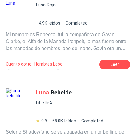
Luna Roja
4.9K leídos
Completed
Mi nombre es Rebecca, fui la compañera de Gavin
Clarke, el Alfa de la Manada Ironpelt, la más fuerte entre
las manadas de hombres lobo del norte. Gavin era un
genio para los negocios, de esos que solo aparecen una
vez por siglo; sus redes comerciales se extendían por
Cuento corto · Hombres Lobo
Leer
una docena de manadas del norte, convirtiendo a la suya
Reconquista Desesperada
en un imperio próspero. Fui suya durante cuatro años.
Dulce y Doloroso
Compañero
Estábamos juntos, esperando nuestra ceremonia de
unión... hasta que Vivian, su amor de la infancia, regresó.
Luna
Rebelde
Amigos de la Infancia
Matrimonio
En el instante en que los vi reunirse, la verdad me hizo
Drama Familiar
LibethCa
pedazos: lo que yo creía que era amor nunca fue más
que una ilusión mía. Solo tenía ojos para ella. Yo solo
había sido... conveniente. Al menos nunca me había
9.9
68.0K leídos
Completed
marcado. No había un vínculo de apareamiento, solo
Selene Shadowfang se ve atrapada en un torbellino de
papeleo del Consejo de la Manada. Eso lo hacía todo