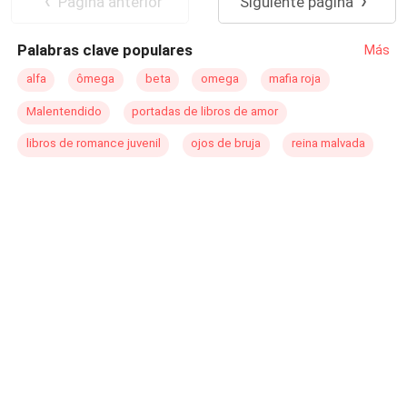
Pagina anterior
Siguiente página
Palabras clave populares
Más
alfa
ômega
beta
omega
mafia roja
Malentendido
portadas de libros de amor
libros de romance juvenil
ojos de bruja
reina malvada