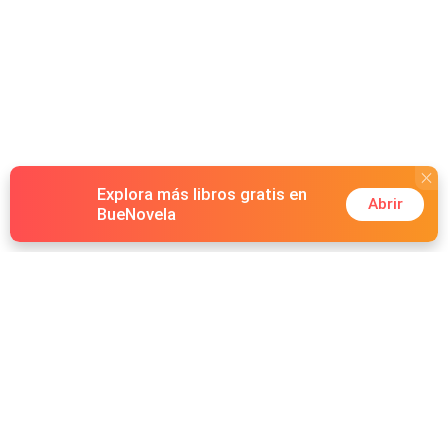
Explora más libros gratis en
Abrir
BueNovela
Hot Genres
Romance
Recursos
Hombre lobo