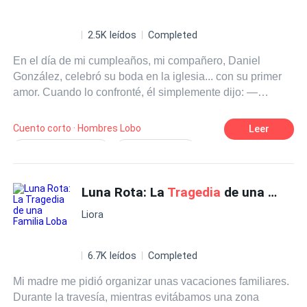
2.5K leídos
Completed
En el día de mi cumpleaños, mi compañero, Daniel
González, celebró su boda en la iglesia... con su primer
amor. Cuando lo confronté, él simplemente dijo: —
Victoria fue envenenada con acónito. Solo quise
cumplirle su último deseo. No lo entiendes, nos estás
Cuento corto · Hombres Lobo
Leer
juzgando mal. ¿Tú sabes si te fui infiel o no? Él sabía
Satisfacción/Poder
Giro Inesperado
perfectamente que, para salvarle la vida, había
De Perdedor a Ganador
Hipócrita
sacrificado mi alma de loba. Desde entonces, habíamos
perdido el vínculo del alma entre compañeros y me había
Luna Rota: La
Tragedia
de una Familia Loba
Independiente
Origen de Familia
convertido en una simple humana, inútil dentro de la
Fingimientio de Muerte
Dejar en ridículo
Liora
manada. No lloré, ni hice escándalo. Solo pedí una cita
con la chamana para interrumpir mi embarazo. Después,
me fui de aquella casa. Le dejé a Daniel una carta de
6.7K leídos
Completed
despedida... y un regalo de divorcio. Pero, sin saber por
Mi madre me pidió organizar unas vacaciones familiares.
qué, ese hombre que siempre me había despreciado…
Durante la travesía, mientras evitábamos una zona
empezó a buscarme como un loco.