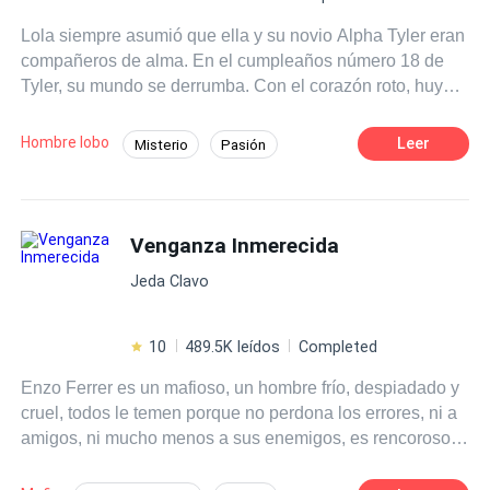
automovilístico, quedando en estado vegetativo. Sin
Lola siempre asumió que ella y su novio Alpha Tyler eran
esperanza en la vida, ella se lanzó desde lo alto de un
compañeros de alma. En el cumpleaños número 18 de
edificio.—La familia Suárez te debe una vida, y yo la he
Tyler, su mundo se derrumba. Con el corazón roto, huye
pagado.El señor López, que siempre había sido
de su manada durante un año entero. La
tragedia
obliga
orgulloso, se arrodilló en el suelo con los ojos
a Lola a regresar a casa donde encuentra al infame
enrojecidos, como si estuviera loco, suplicándole una y
Hombre lobo
Leer
Misterio
Pasión
Alpha Asher a cargo. Esta vez, Lola puede tener una
otra vez que regresara...
Hombres lobo
Traición
oportunidad de ser feliz. Es decir, hasta que descubra
quién es realmente su pareja.
Desafío a las Expectativas
Bestia
Venganza Inmerecida
Alfa
Jeda Clavo
10
489.5K leídos
Completed
Enzo Ferrer es un mafioso, un hombre frío, despiadado y
cruel, todos le temen porque no perdona los errores, ni a
amigos, ni mucho menos a sus enemigos, es rencoroso y
vengativo, nunca olvida una afrenta; no cree en la
amistad y no confia en las buenas intenciones de la