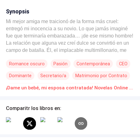
Synopsis
Mi mejor amiga me traicionó de la forma más cruel:
entregó mi inocencia a su novio. Lo que jamás imaginé
fue que terminaría embarazada… ¡de ese mismo hombre!
La relación que alguna vez creí dulce se convirtió en un
campo de batalla. Él, el implacable multimillonario, me
miró fríamente y sentenció: —Ya que llevas a mi hijo en tu
Romance oscuro
Pasión
Contemporánea
CEO
vientre, nos casaremos. Pero recuerda, yo no te amo… y
tú tampoco me amas. Un contrato sobre la mesa, un
Dominante
Secretario/a
Matrimonio por Contrato
matrimonio en secreto y un acuerdo que nunca debió
convertirse en algo más. Para todos, yo solo era su
Millonario Instantáneo
Amor de casados
¡Dame un bebé, mi esposa contratada! Novelas Online Descarga gratuita de PDF
asistente. Nadie sospechaba que en realidad era la
esposa oculta del director general. Pero justo cuando
pensé que podría mantener la distancia, él rompió todas
Comparitr los libros en:
las reglas: proclamó ante el mundo que yo le
pertenecía… y no solo eso. —¿Qué intentas hacer? —
pregunté con el corazón acelerado. —¡Mi querida
esposa, te amo! Tengamos otro hijo.