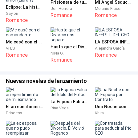
Prisionera de tu amor
Mi Ángel Seductor
Eclipse: La historia de un amor (Libro 1)
Ela franziu a testa.
Jen Herrera
Melanie Fraser
Sayiori
Romance
Romance
Romance
— A impressão?
— Sim. Não posso afirmar que foi isso. Talvez
Me casé con el comandante
LA ESPOSA INFÉRTIL DEL CEO
qualquer médico dissesse que foi apenas um
Hasta que el Divorcio nos separe
Vi LS
Alejandra García
NiNa G.
Romance
Romance
movimento involuntário. — Ele soltou um suspiro
Romance
cansado. — Mas conheço meu irmão a vida inteira. Há
dois anos observo cada respiração, cada piscar, cada
mínimo movimento, esperando encontrar um sinal de
Nuevas novelas de lanzamiento
que ele ainda está ali. E... pela primeira vez em muito
tempo, senti que havia alguma intenção naquele olhar.
La Esposa Falsa del Ídolo del Fútbol
El arrepentimiento de mi exmarido
Una Noche con Mi Esposo por Contrato
Rina Vega
Caio sustentou o olhar dela:
Princess
Khira
— Posso estar enganado. Posso estar me agarrando
a uma esperança que não existe. Mas, quando vi você