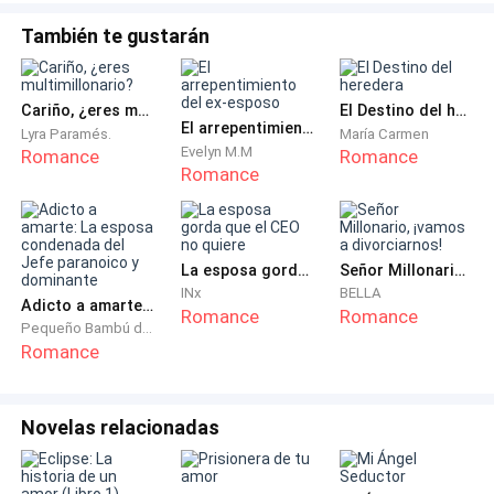
También te gustarán
Ísis sustentou o olhar dele por alguns segundos.
— E por que eu? — perguntou baixinho. — O que te faz
Cariño, ¿eres multimillonario?
El Destino del heredera
El arrepentimiento del ex-esposo
pensar que eu seria diferente?
Lyra Paramés.
María Carmen
Evelyn M.M
Romance
Romance
Romance
Caio demorou a responder. Passou a mão pela nuca
antes de falar.
La esposa gorda que el CEO no quiere
Señor Millonario, ¡vamos a divorciarnos!
— Porque aconteceu uma coisa que pode parecer
INx
BELLA
insignificante para qualquer outra pessoa.
Adicto a amarte: La esposa condenada del Jefe paranoico y dominante
Romance
Romance
Pequeño Bambú de la Familia Gu
Romance
Ísis esperou ele continuar, em silêncio.
— Quando você entrou naquela porta... tive a
Novelas relacionadas
impressão de que ele tentou acompanhar você com
os olhos.