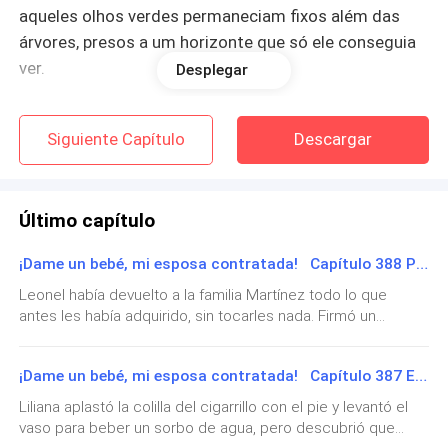
aqueles olhos verdes permaneciam fixos além das
árvores, presos a um horizonte que só ele conseguia
ver.
Desplegar
Algo dentro dela se agitou. Uma sensação incômoda
Siguiente Capítulo
Descargar
e familiar. Ísis reconheceu a solidão estampada
naquela quietude. Era como olhar para um espelho
que não queria ver.
Último capítulo
Ela engoliu seco, subiu os poucos degraus da entrada
¡Dame un bebé, mi esposa contratada! Capítulo 388 Padre, madre e hijo: el comienzo de todo
e, antes que pudesse tocar a campainha, alguém abriu
Leonel había devuelto a la familia Martínez todo lo que
a porta.
antes les había adquirido, sin tocarles nada. Firmó un
acuerdo con la señora Martínez, en el que el Grupo Familiar
Uma senhora a recebeu com um sorriso gentil:
Muñoz se comprometía a proporcionar apoyo financiero
¡Dame un bebé, mi esposa contratada! Capítulo 387 El último viaje de Liliana
gratuito cada año a todas las industrias del clan Martínez y a
— Senhorita Ísis? Seja bem-vinda. Sou Grace, a
su instituto de investigación en Indonesia.Al mismo tiempo,
Liliana aplastó la colilla del cigarrillo con el pie y levantó el
Leonel reforzó la colaboración con el Grupo Familiar Díaz,
governanta da casa. O senhor Caio está esperando
vaso para beber un sorbo de agua, pero descubrió que
para compensar la ayuda y los sacrificios que los