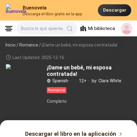
Buenovela
Descargar
Descarga el libro gratis en la app
Mi biblioteca
Busca lo que quieras
Inicio /
Romance
/
¡Dame un bebé, mi esposa contratada!
Last Updated: 2025-12-16
¡Dame un bebé, mi esposa
contratada!
Spanish
·
12+
·
by: Clara White
Romance
Completo
Descargar el libro en la aplicación