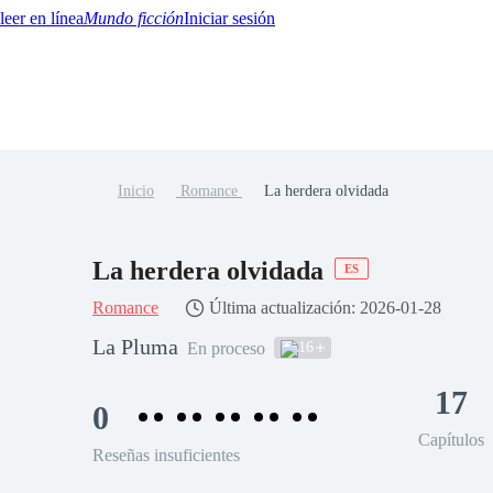
Mundo ficción
Iniciar sesión
Inicio
Romance
La herdera olvidada
BTQ+
YA/TEEN
Paranormal
Misterio/Thriller
Oriental
Juegos
Historia
MM
La herdera olvidada
ES
Romance
Última actualización: 2026-01-28
La Pluma
16
En proceso
17
0
Capítulos
Reseñas insuficientes