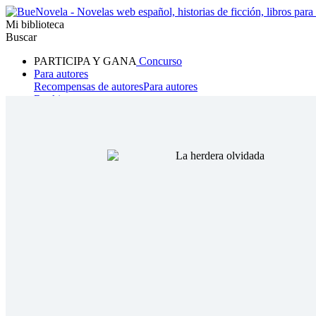
Mi biblioteca
Buscar
PARTICIPA Y GANA
Concurso
Para autores
Recompensas de autores
Para autores
Ranking
Navegar
Novelas
Cuentos Cortos
Todos
Romance
Hombre lobo
Mafia
Sistema
Fantasía
Urbano
LG