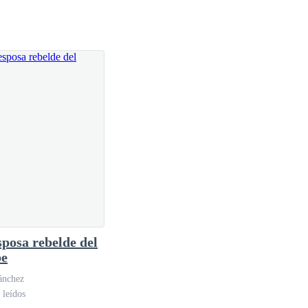
sposa rebelde del
be
ánchez
 leídos