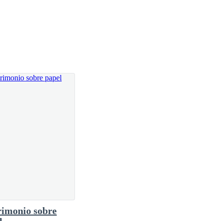
ecer altruista.
imonio sobre