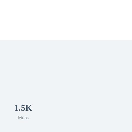
 Romance
Sci-Fi
Guerra
Otros
1.5K
leídos