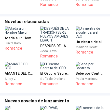
enamorado de aquella mujer.
Romance
Romance
Oliver se recordó así mismo que Victoria era una
persona manipuladora que podía fingir ser buena
Novelas relacionadas
cuando en realidad era la mujer más viciosa que había
conocido en su vida. Su aspecto no tenía nada que ver
Atada a un Hombre Mayor
con su interior.
Un vientre de alquiler para el CEO
Lunita Karo
DESPUÉS DE LA TRAICIÓN (SERIE NUEVOS AMORES LIBRO 1)
Madison Scott
Romance
Jeda Clavo
Aun con esos pensamientos en la mente su respuesta
Romance
Romance
le seguía incomodando. ¿Por qué? Hubiese querido
saber la razón, pero decidió ignorarla mejor. No era
prudente darle más vueltas al asunto, al menos no a
AMANTE DEL CEO
El Oscuro Secreto del CEO
Bebé por Contrato
este asunto.
Sirley V.
Sofía de Orellana
Paola Martínez
Romance
Romance
Romance
Oliver se llevó la copa a los labios y tomó un sorbo de
su alcohólica bebida. Necesitaba sentir el calor del
Nuevas novelas de lanzamiento
líquido raspándole la garganta, necesitaba
mantenerse cuerdo y no arrojarse ante Victoria y ser