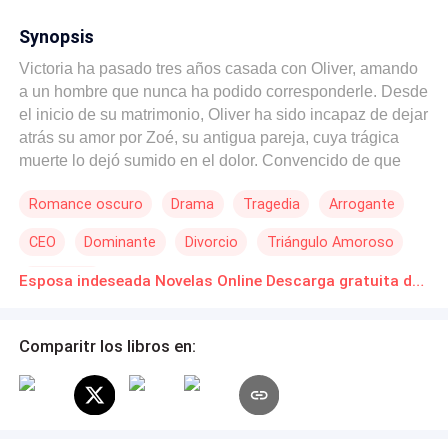
Synopsis
Victoria ha pasado tres años casada con Oliver, amando
a un hombre que nunca ha podido corresponderle. Desde
el inicio de su matrimonio, Oliver ha sido incapaz de dejar
atrás su amor por Zoé, su antigua pareja, cuya trágica
muerte lo dejó sumido en el dolor. Convencido de que
Victoria tuvo algo que ver con el accidente que acabó con
Romance oscuro
Drama
Tragedia
Arrogante
la vida de Zoé, Oliver la ha rechazado constantemente,
viviendo en un matrimonio frío y distante. A pesar de sus
CEO
Dominante
Divorcio
Triángulo Amoroso
esfuerzos por ganarse su afecto, Victoria se resigna a
una relación sin amor, cargando con el peso de la culpa
Embarazo
Esposa indeseada Novelas Online Descarga gratuita de PDF
que nunca ha sido suya. Todo cambia cuando,
finalmente, deciden divorciarse. Con la distancia que la
separación les otorga, Oliver comienza a ver a Victoria
Comparitr los libros en:
bajo una nueva luz. La ausencia le revela sentimientos
que nunca había reconocido, y mientras ella trata de
seguir adelante con su vida, él se da cuenta de que quizá
siempre estuvo equivocado. Ahora, Oliver deberá