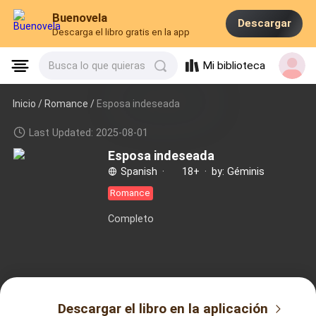
Buenovela
Descargar
Descarga el libro gratis en la app
Mi biblioteca
Busca lo que quieras
Inicio /
Romance
/
Esposa indeseada
Last Updated: 2025-08-01
Esposa indeseada
Spanish
·
18+
·
by: Géminis
Romance
Completo
Descargar el libro en la aplicación