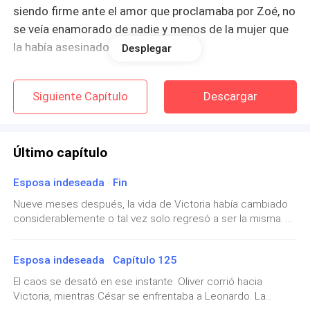
siendo firme ante el amor que proclamaba por Zoé, no
se veía enamorado de nadie y menos de la mujer que
la había asesinado.
Desplegar
Sus ojos se llenaron de desprecio al mirarla. Odiaba
Siguiente Capítulo
Descargar
que Victoria estuviera tan tranquila siempre ante
estas situaciones, que jamás demostrara su enojo o
tristeza. Incluso cuando la humillaba lo hacía tanto
Último capítulo
que esperaba que ella reaccionara por una vez y le
confesara lo que le hizo a Zoé, sin embargo ella nunca
Esposa indeseada Fin
se salía de su papel.
Nueve meses después, la vida de Victoria había cambiado
considerablemente o tal vez solo regresó a ser la misma. El
Para Oliver, era como una muñeca de plástico, sin
dolor de la pérdida de Oliver seguía presente, pero habían
sentimientos ni corazón. ¿Como Victoria podía si
encontrado maneras de honrar su memoria y continuar
quiera pensar que Oliver se enamoraría de ella? Era
Esposa indeseada Capítulo 125
adelante.Era una tarde lluviosa…—Mamá, ¿crees que le
gusten estas flores a papá? —Ethan preguntó mientras
tan cualquiera como todas las demás mujeres a su
El caos se desató en ese instante. Oliver corrió hacia
colocaba un pequeño ramo de flores sobre la tumba donde
alrededor. Solo buscando un hombre rico que le
Victoria, mientras César se enfrentaba a Leonardo. La
ya hacían los restos de su difunto padre.“En memoria a