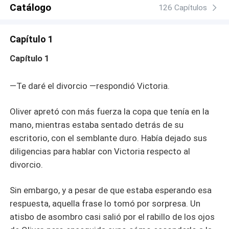
enfrentarse a sus propios demonios y descubrir si es
Catálogo
126 Capítulos
demasiado tarde para amar a la mujer que siempre
estuvo a su lado.
Capítulo 1
Capítulo 1
—Te daré el divorcio —respondió Victoria.
Oliver apretó con más fuerza la copa que tenía en la
mano, mientras estaba sentado detrás de su
escritorio, con el semblante duro. Había dejado sus
diligencias para hablar con Victoria respecto al
divorcio.
Sin embargo, y a pesar de que estaba esperando esa
respuesta, aquella frase lo tomó por sorpresa. Un
atisbo de asombro casi salió por el rabillo de los ojos