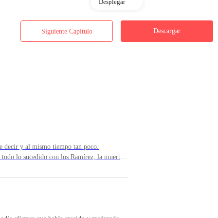
Desplegar
Descargar
Siguiente Capítulo
a una cita con el millonario jefe de mi hermano, al que solo conocía por
perar al taxi observando mi figura enfundada en un sencillo vestido azu
 cabello iba suelto adornado por una sencilla diadema blanca; cuando
ntía en el alma.
.— No comiences a quejarte de mi apariencia…
e decir y al mismo tiempo tan poco.
odo lo sucedido con los Ramírez, la muerte
aba bajo su mando sufrió varios golpes, sobre
ro mi hermano jugando con sus dedos.— Gracias, Irene.
Enzo como principal culpable de todo lo
go, él se mantuvo siempre al frente, dando la
an trabajado, durante años. Aunque fue un
de la mesa de noche.— ¿Me repites la razón por la cual debes buscarle
ente, consiguió regresar la empresa a su