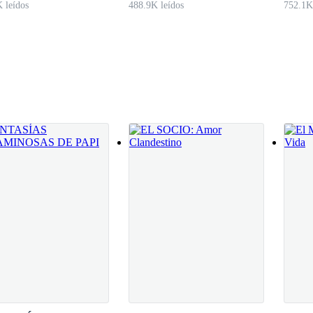
 leídos
488.9K leídos
752.1K
tomar el pomo con fingida seguridad y así poder ingresar. Apenas abrí la
 los crecientes nervios que sentía en la boca del estómago, también me
r alzo su mirada, encontrándome con un par de ojos verde jade.
 que aún sorprendida asentí suavemente. Realmente no esperaba que el
hombre entrado en los 50 años.— Un placer, Enzo Navarro, gracias po
entrando rápidamente y cerrando tras de mí, me acerque a la mesa sonr
por la invitación.— Dije suavemente tomando asiento.— ¿Lo he hecho 