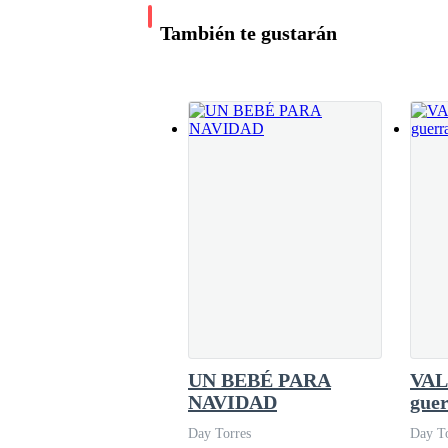
una pareja, algo, bastante dispareja, pero esta
También te gustarán
relaciones, además mientras ellos fueran felices, todo esta
— ¿Tiene reservación señorita? — Cuestiono co
Sámara y Marie decidieron juntar fuerzas, por
A pesar de la ira que me causo eso, no me veía
responder.
— Sí, vengo con el Señor Navarro.— Dije de man
Con un gesto me indico que le siguiera, lo cual 
completamente. Aquel lugar era lujo en cada ce
UN BEBÉ PARA
VAL
NAVIDAD
guer
— El señor Navarro se encuentra adentro, bienve
Day Torres
Day To