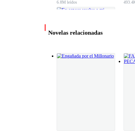
6.8M leídos
493.4K
Mirando la puerta tuve que tomar aire antes de 
tipo romántico; cosa que de alguna forma relajo
de mí, aquella persona que estaba en el interio
Novelas relacionadas
— ¿Usted es Irene? — Pregunto el hombre. A lo
menos tan guapo, realmente me imaginaba a un 
Ex esposa vuelve a mi
Tarde un par de segundos antes de reaccionar, 
J.D Anderson
651.5K leídos
— Un placer, señor Navarro, gracias a usted 