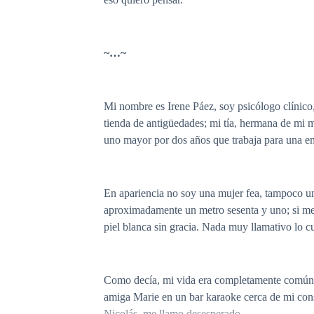
~…~
Mi nombre es Irene Páez, soy psicólogo clínico
tienda de antigüedades; mi tía, hermana de mi 
uno mayor por dos años que trabaja para una em
En apariencia no soy una mujer fea, tampoco una
aproximadamente un metro sesenta y uno; si me 
piel blanca sin gracia. Nada muy llamativo lo c
Como decía, mi vida era completamente común, de
amiga Marie en un bar karaoke cerca de mi consu
Nicolás, me llamo desesperado.