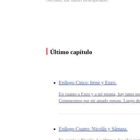
Y ahora, gracias a eso, me estoy arreglando par
Terminaba de aplicarme el rubor para salir a es
Último capítulo
acompañado de unos tacones del mismo color, mi
en su rostro se notaba el agradecimiento que se
Epílogo Cinco: Irene y Enzo.
— ¿Qué quieres? — Pregunte con tono cansado
En cuanto a Enzo y a mí misma, hay tanto qu
Comencemos por mi amado esposo. Luego de t
de su madre, el secuestro,; la empresa que est
— Solo venía a ver si estabas lista… — Murmu
todo por la opinión pública que señalaban a 
sucedido, a pesar de que así no era; sin embar
cara por todo lo que sus abuelos y padre habí
Epílogo Cuatro: Nicolás y Sámara.
— Déjalo ya. — Gruñí mientras tomaba mi bolso 
esfuerzo de meses, de constante lucha. Finalm