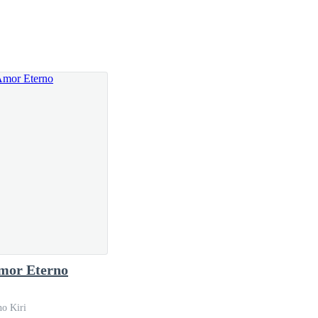
do la garganta coloque mi mejor sonrisa antes de
s con sorpresa.
da con mi minúscula victoria inicial, se esfumó
l recepcionista me guio hacia una sala privada.
mor Eterno
a la puerta de aquella sala.
o Kiri