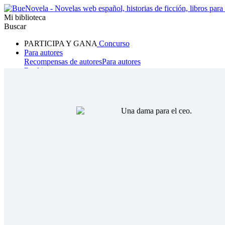
Mi biblioteca
Buscar
PARTICIPA Y GANA
Concurso
Para autores
Recompensas de autores
Para autores
Ranking
Navegar
Novelas
Cuentos Cortos
Todos
Romance
Hombre lobo
Mafia
Sistema
Fantasía
Urbano
LG