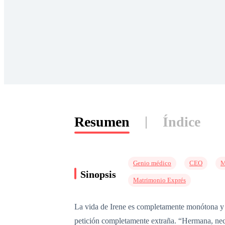
Resumen
Índice
Genio médico
CEO
M
Sinopsis
Matrimonio Exprés
La vida de Irene es completamente monótona y 
petición completamente extraña. “Hermana, nece