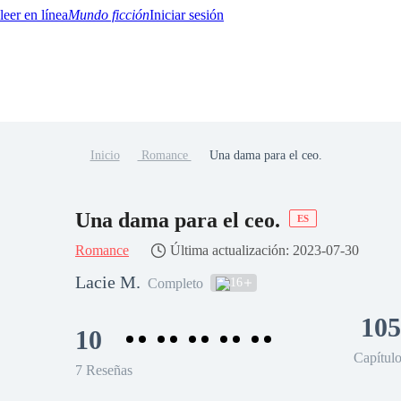
Mundo ficción
Iniciar sesión
Inicio
Romance
Una dama para el ceo.
BTQ+
YA/TEEN
Paranormal
Misterio/Thriller
Oriental
Juegos
Historia
MM
Una dama para el ceo.
ES
Romance
Última actualización: 2023-07-30
Lacie M.
16
Completo
105
10
Capítul
7 Reseñas