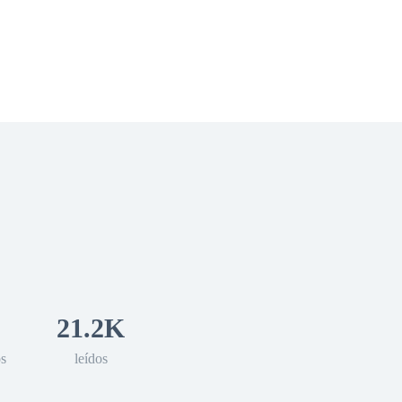
 Romance
Sci-Fi
Guerra
Otros
21.2K
os
leídos