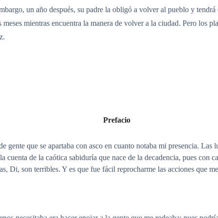
mbargo, un año después, su padre la obligó a volver al pueblo y tendrá 
os meses mientras encuentra la manera de volver a la ciudad. Pero los 
z.
Prefacio
o de gente que se apartaba con asco en cuanto notaba mi presencia. Las 
la cuenta de la caótica sabiduría que nace de la decadencia, pues con c
, Di, son terribles. Y es que fue fácil reprocharme las acciones que me
enos necesitaba era hacer enojar a la gente que me rodeaba; pues podrí