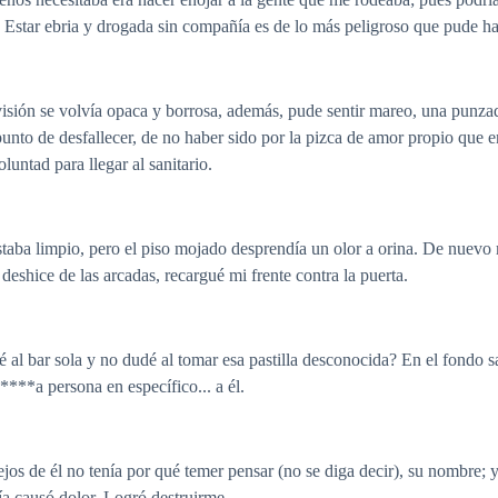
 Estar ebria y drogada sin compañía es de lo más peligroso que pude ha
ión se volvía opaca y borrosa, además, pude sentir mareo, una punzada en
 a punto de desfallecer, de no haber sido por la pizca de amor propio qu
luntad para llegar al sanitario.
estaba limpio, pero el piso mojado desprendía un olor a orina. De nuevo
eshice de las arcadas, recargué mi frente contra la puerta.
l bar sola y no dudé al tomar esa pastilla desconocida? En el fondo sa
****a persona en específico... a él.
os de él no tenía por qué temer pensar (no se diga decir), su nombre; 
ía causó dolor. Logró destruirme.