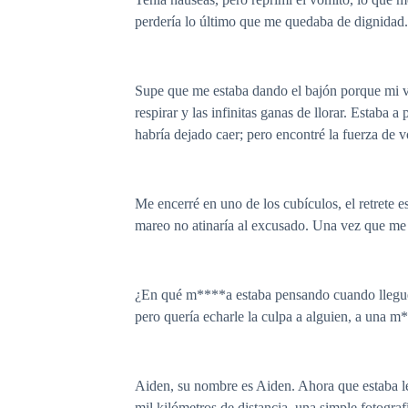
perdería lo último que me quedaba de dignidad.
Supe que me estaba dando el bajón porque mi vis
respirar y las infinitas ganas de llorar. Estaba
habría dejado caer; pero encontré la fuerza de vo
Me encerré en uno de los cubículos, el retrete 
mareo no atinaría al excusado. Una vez que me d
¿En qué m****a estaba pensando cuando llegué a
pero quería echarle la culpa a alguien, a una m*
Aiden, su nombre es Aiden. Ahora que estaba lej
mil kilómetros de distancia, una simple fotograf