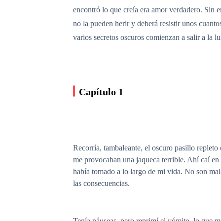
encontró lo que creía era amor verdadero. Sin e
no la pueden herir y deberá resistir unos cuant
varios secretos oscuros comienzan a salir a la lu
Capítulo 1
Recorría, tambaleante, el oscuro pasillo replet
me provocaban una jaqueca terrible. Ahí caí en 
había tomado a lo largo de mi vida. No son malas
las consecuencias.
Tenía náuseas, pero reprimí el vómito, lo que m