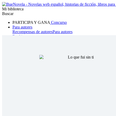
Mi biblioteca
Buscar
PARTICIPA Y GANA
Concurso
Para autores
Recompensas de autores
Para autores
Ranking
Navegar
Novelas
Cuentos Cortos
Todos
Romance
Hombre lobo
Mafia
Sistema
Fantasía
Urbano
LG