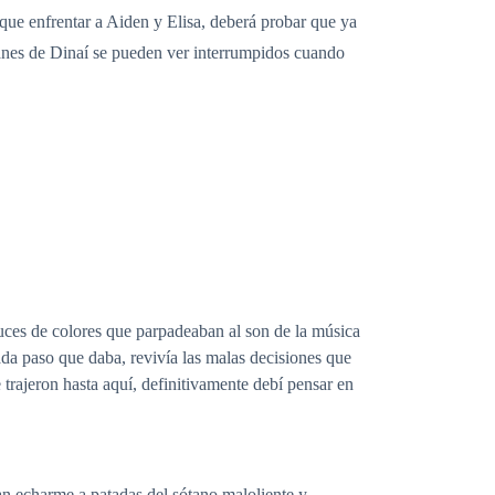
que enfrentar a Aiden y Elisa, deberá probar que ya
planes de Dinaí se pueden ver interrumpidos cuando
luces de colores que parpadeaban al son de la música
ada paso que daba, revivía las malas decisiones que
 trajeron hasta aquí, definitivamente debí pensar en
an echarme a patadas del sótano maloliente y