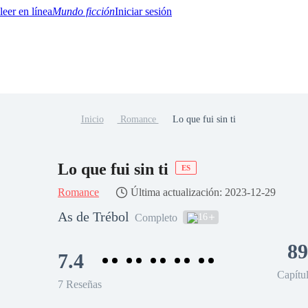
Mundo ficción
Iniciar sesión
Inicio
Romance
Lo que fui sin ti
BTQ+
YA/TEEN
Paranormal
Misterio/Thriller
Oriental
Juegos
Historia
MM
Lo que fui sin ti
ES
Romance
Última actualización: 2023-12-29
As de Trébol
16
Completo
89
7.4
Capítu
7 Reseñas