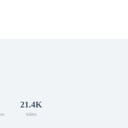
 Romance
Sci-Fi
Guerra
Otros
21.4K
los
leídos