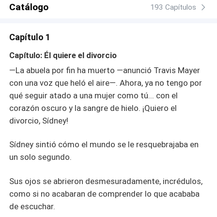
reaparece, y se ve arrastrado a una última noche juntos.
Catálogo
193 Capítulos
Y lo impensable ocurre: su cuerpo reacciona, su deseo
renace… pero solo por ella. Desconcertado por lo que
Capítulo 1
siente, intenta seguir adelante con el divorcio. Pero la
pasión ha sido encendida de nuevo, y con ella, los
Capítulo: Él quiere el divorcio
sentimientos que juró no tener. ¿Puede el rencor
—La abuela por fin ha muerto —anunció Travis Mayer
resistirse al poder del amor verdadero? ¿Podrá Travis
con una voz que heló el aire—. Ahora, ya no tengo por
seguir negando que la única mujer capaz de despertar su
qué seguir atado a una mujer como tú... con el
cuerpo… también es la única que juró odiar? Entre
traiciones, secretos familiares y una carrera contrarreloj
corazón oscuro y la sangre de hielo. ¡Quiero el
para salvar una vida inocente, Sídney y Travis tendrán
divorcio, Sídney!
que enfrentarse a la verdad más dura: a veces, el corazón
no olvida a quien realmente ama, por mucho que lo
Sídney sintió cómo el mundo se le resquebrajaba en
intente.
un solo segundo.
Sus ojos se abrieron desmesuradamente, incrédulos,
como si no acabaran de comprender lo que acababa
de escuchar.