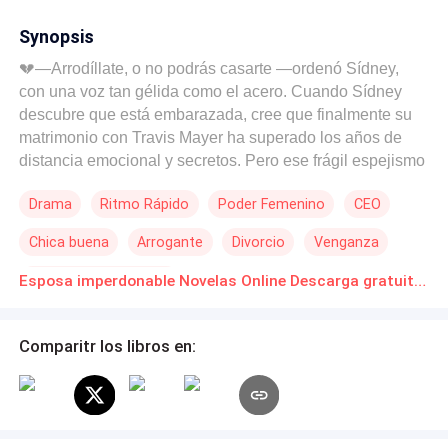
Synopsis
💔—Arrodíllate, o no podrás casarte —ordenó Sídney,
con una voz tan gélida como el acero. Cuando Sídney
descubre que está embarazada, cree que finalmente su
matrimonio con Travis Mayer ha superado los años de
distancia emocional y secretos. Pero ese frágil espejismo
se derrumba en segundos: Travis le pide el divorcio, sin
Drama
Ritmo Rápido
Poder Femenino
CEO
darle siquiera la oportunidad de confesarle sobre su hijo.
Humillada, rota y decidida a proteger a su hijo del
Chica buena
Arrogante
Divorcio
Venganza
rechazo, Sídney desaparece de su vida sin dejar rastro.
Tres años después, su pequeño Liam cae gravemente
Segunda Oportunidad
Esposa imperdonable Novelas Online Descarga gratuita de PDF
enfermo. Su única esperanza: un trasplante de médula
ósea de un hermano perfectamente compatible. Pero
para que eso ocurra, Sídney deberá concebir otro hijo
Comparitr los libros en:
con el mismo hombre que la despreció. Travis Mayer
padece una disfunción eréctil que le impide estar con otra
mujer desde hace tres años, pero eso cambia cuando su
esposa Sídney, a quien abandonó, y juró odiar,