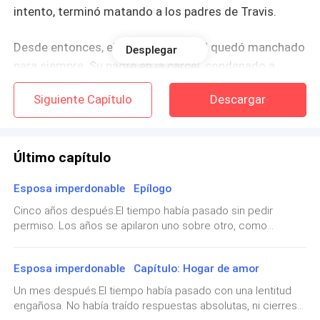
intento, terminó matando a los padres de Travis.
Desde entonces, el apellido Shepard quedó manchado
Desplegar
para siempre. Su padre en la cárcel, condenado a
cadena perpetua. Ella, convertida en el recordatorio
Siguiente Capítulo
Descargar
viviente de una tragedia.
Travis arrojó los papeles de divorcio a sus pies como
Último capítulo
si fueran basura. Como si ella lo fuera.
Esposa imperdonable Epílogo
—¡Firma el divorcio! —gruñó, con los ojos encendidos
de furia—. Ella ha vuelto.
Cinco años después.El tiempo había pasado sin pedir
permiso. Los años se apilaron uno sobre otro, como
páginas que se doblan sin romperse, dejando marcas
Sídney apenas logró articular palabra.
suaves pero imborrables.Hubo paz, sí. También rutina,
Esposa imperdonable Capítulo: Hogar de amor
silencios largos, días buenos y otros menos
—¿Ella? —susurró, sintiendo que la garganta se le
luminosos.Hubo contratiempos, cansancio, heridas que
Un mes después.El tiempo había pasado con una lentitud
cerraba.
tardaron en cerrar… pero, aun así, Amara y Liam resistieron.
engañosa. No había traído respuestas absolutas, ni cierres
No porque todo fuera perfecto, sino porque aprendieron a