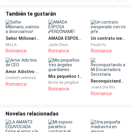
un segundo libro donde el conozca una buena
como una niña abandonada. Cada sollozo sacudía su
mujer que de verdad si lo valore.
También te gustarán
cuerpo. El maquillaje se le corría por las mejillas, pero
no le importaba. Ya nada importaba.
«¿He perdido la dignidad?», pensó.
Señor Millonario, ¡vamos a divorciarnos!
AMADA ESPOSA ¡PERDÓNAME!
Un contrato inesperado con mi jefe
BELLA
Jeda Clavo
Paola Yu
Romance
Romance
Romance
«¿He tocado fondo?»
Quizá sí. Pero también sabía que no todo era en vano.
Amor Adictivo de CEO
Todo tenía un propósito.
Mis pequeños tres ángeles guardianes
Ciudad Luminosa
Reconquistando a Mi Encantadora Secretaria
Brote de jengibre
Romance
Con las manos temblorosas, sacó de su bolsillo un
Joana Del Río
Romance
Romance
papel arrugado y manchado de lágrimas: una prueba
de embarazo. Positiva. De hacía apenas una semana.
Novelas relacionadas
Llevaba días guardándola, esperando el momento
adecuado para decírselo.