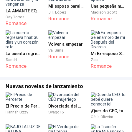
Mi esposo paralítico contractual
Una pequeña madrastra en apuros
Desde hacía un mes, Travis se había mostrado
LA AMANTE EQUIVOCADA. Entre el amor y la venganza
J. I. López
Madison Scott
diferente... más cercano, más humano. Hacían el amor
Day Torres
Romance
Romance
Romance
casi todos los días, hablaban por horas, compartían
silencios que ya no parecían incómodos.
Volver a empezar
Ella creyó, de verdad, que lo estaba conquistando.
Val Sims
Que el odio había comenzado a diluirse.
La cuenta regresiva final: 30 días y un corazón roto
Mi Ex-esposo Se enamoró de mí Después del Divorcio
Romance
Sandri
Zaia
Romance
Romance
Se equivocó. Se equivocó tanto…
Se abrazó el vientre, aún plano.
Nuevas novelas de lanzamiento
—Lo siento —susurró al bebé que crecía dentro de ella
—. Quise darte un padre… de verdad lo intenté. Pero
El Precio de Perderte
Divorciada del CEO mujeriego
¡Querido CEO, tu bebé quiere conocerte!
no pude. No me dejó.
Hannah Uzzy
Svaqq16
Célia Oliveira
Se limpió el rostro, se obligó a respirar hondo. No iba a