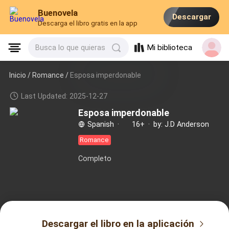
Buenovela
Descargar
Descarga el libro gratis en la app
Mi biblioteca
Busca lo que quieras
Inicio /
Romance
/
Esposa imperdonable
Last Updated: 2025-12-27
Esposa imperdonable
Spanish
·
16+
·
by: J.D Anderson
Romance
Completo
Descargar el libro en la aplicación