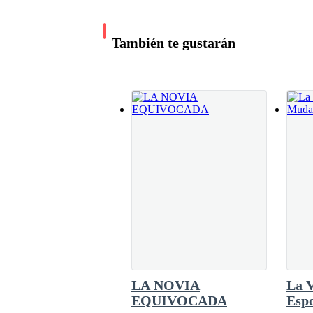
habitualmente le servían de frontera entre lo 
Tenía el cabello más corto de lo que él recorda
rodillas. Los hombros levemente inclinados h
para recibir algo que sabe que va a doler."Qu
esa manera particular de mirar que él había apr
También te gustarán
pretenda que hay un protocolo que seguir", di
a esas cosas.
declaración de alguien que ha ensayado la fras
miedo.Damien asintió.Y entonces empezaron
Miraban sin esperar nada.
Ese era el detalle que lo golpeó con más fuerza
esperaban nada. Y él sabía, con una certeza que
—El protocolo establece que comenzamos con u
profesional, sin ninguna de las diecisiete cos
LA NOVIA
La V
Ariadna lo miró con una expresión que, en otra 
EQUIVOCADA
Esp
esa misma pregunta tantas veces que ya no encue