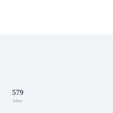
 Romance
Sci-Fi
Guerra
Otros
579
leídos