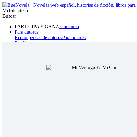
Mi biblioteca
Buscar
PARTICIPA Y GANA
Concurso
Para autores
Recompensas de autores
Para autores
Ranking
Navegar
Novelas
Cuentos Cortos
Todos
Romance
Hombre lobo
Mafia
Sistema
Fantasía
Urbano
LG