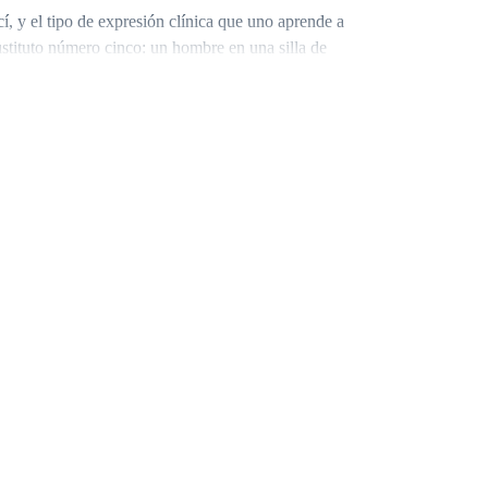
í, y el tipo de expresión clínica que uno aprende a
sustituto número cinco: un hombre en una silla de
ue yo le había hecho.
esitar que un desconocido le devolviera en noventa