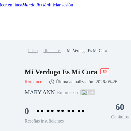
Mundo ficción
Iniciar sesión
Inicio
Romance
Mi Verdugo Es Mi Cura
BTQ+
YA/TEEN
Paranormal
Misterio/Thriller
Oriental
Juegos
Historia
MM
Mi Verdugo Es Mi Cura
ES
Romance
Última actualización: 2026-05-26
MARY ANN
16
En proceso
60
0
Capítulos
Reseñas insuficientes