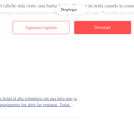
 cabello más corto, una barba de tres días que no tenía cuando la conoc
Desplegar
ersonas rotas sin permitirse sentir absolutamente nada. Para ella era el 
s, parte del protocolo que alguien le había recetado para sobrevivir lo q
Descargar
Siguiente Capítulo
 es posible hacerle a una persona: que llegara hasta aquí, a esto, a nec
o.
firmó el alta voluntaria con una letra que ya
apartamento fue abrir las ventanas. Todas.
a y que cedió solo después de que ella empujara
 El aire de noviembre entró como entra
os.
r permiso. Ariadna se quedó en el umbral de la
 miró el espacio vacío como quien mira un país