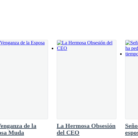
que era y lo que hacía. Las manos sobre las
ba. Los ojos, sin embargo, seguían siendo exactamente iguales: de un ca
acia adelante, como alguien que se prepara
iero que hablemos sin que ninguno de los dos
endido a leer hace mucho tiempo, antes de que todo se rompiera, cuando
jo Ariadna. No era una pregunta. Era la
e tantas veces que ya no le tiene
.F
 que cualquier otra cosa, más que verla ahí, más que escuchar su nombre
 no tenía nada de clínica, que había sido él quien los había vaciado de 
na evaluación de estado emocional actual —dijo Damien, y su voz son
as que estaba sintiendo simultáneamente—. ¿Cómo describirías cómo te e
enganza de la
La Hermosa Obsesión
Seño
persona, habría sido aburrimiento. En ella, Damien supo que era algo d
osa Muda
del CEO
espo
ntra ningún significado en ella.