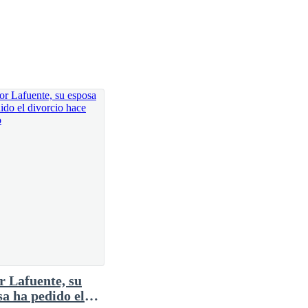
staño tan oscuro que a veces parecían negros, y con
 todavía era el tipo de hombre que prestaba atención
 en su propia voz: los ojos de Ariadna Solís ya no
esa manera.
ó exactamente como debía sonar: tranquila,
ncuentras hoy?
r Lafuente, su
iferente: era la mirada de alguien que ha respondido
sa ha pedido el